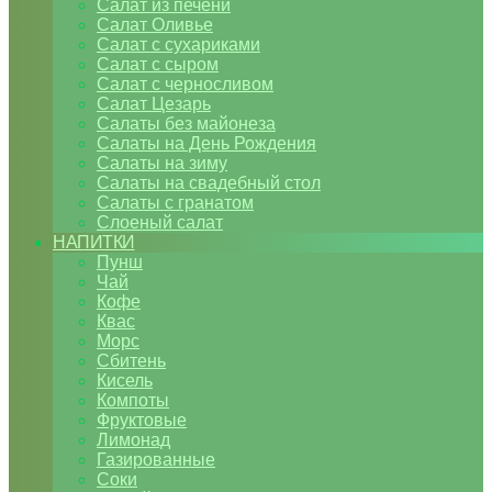
Салат из печени
Салат Оливье
Салат с сухариками
Салат с сыром
Салат с черносливом
Салат Цезарь
Салаты без майонеза
Салаты на День Рождения
Салаты на зиму
Салаты на свадебный стол
Салаты с гранатом
Слоеный салат
НАПИТКИ
Пунш
Чай
Кофе
Квас
Морс
Сбитень
Кисель
Компоты
Фруктовые
Лимонад
Газированные
Соки