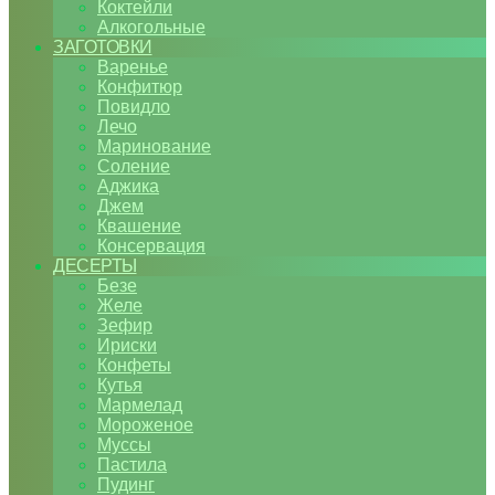
Коктейли
Алкогольные
ЗАГОТОВКИ
Варенье
Конфитюр
Повидло
Лечо
Маринование
Соление
Аджика
Джем
Квашение
Консервация
ДЕСЕРТЫ
Безе
Желе
Зефир
Ириски
Конфеты
Кутья
Мармелад
Мороженое
Муссы
Пастила
Пудинг