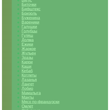
Бигус
Биточки
Бифштекс
Бризоль
Буженина
Вареники
Галушки
Голубцы
Гуляш
Долма
Ежики
Жаркое
Жульен
Зразы
Карри
Каши
Кебаб
Котлеты
Лазанья
Лангет
Лобио
Мамалыга
Манты
Мясо по-французски
Омлет