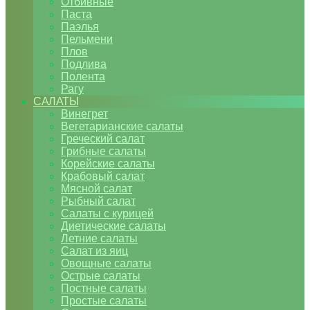
Отбивные
Паста
Паэлья
Пельмени
Плов
Подлива
Полента
Рагу
САЛАТЫ
Винегрет
Вегетарианские салаты
Греческий салат
Грибные салаты
Корейские салаты
Крабовый салат
Мясной салат
Рыбный салат
Салаты с курицей
Диетические салаты
Летние салаты
Салат из яиц
Овощные салаты
Острые салаты
Постные салаты
Простые салаты