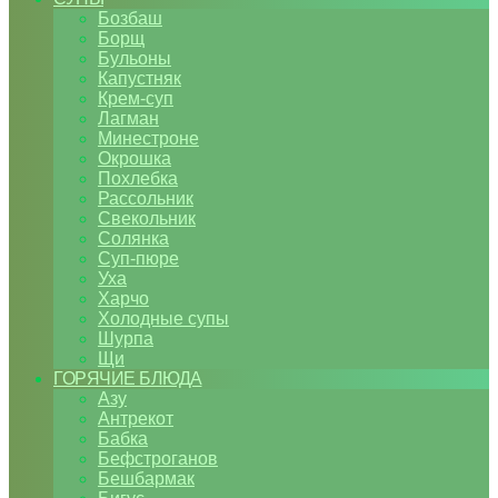
Бозбаш
Борщ
Бульоны
Капустняк
Крем-суп
Лагман
Минестроне
Окрошка
Похлебка
Рассольник
Свекольник
Солянка
Суп-пюре
Уха
Харчо
Холодные супы
Шурпа
Щи
ГОРЯЧИЕ БЛЮДА
Азу
Антрекот
Бабка
Бефстроганов
Бешбармак