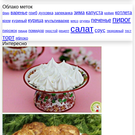
Облако меток
зима
котлета
варенье
капуста
гриб
духовка
запеканка
блин
кефир
пирог
печенье
курица
мультиварке
куриный
крем
мясо
огурец
салат
соус
помидор
пирожок
пицца
простой
рецепт
творожный
тест
торт
яблоко
Интересно