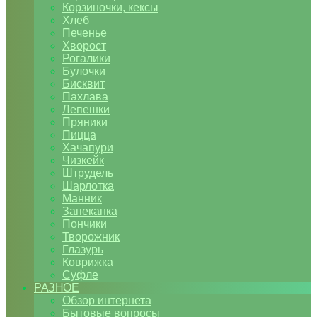
Корзиночки, кексы
Хлеб
Печенье
Хворост
Рогалики
Булочки
Бисквит
Пахлава
Лепешки
Пряники
Пицца
Хачапури
Чизкейк
Штрудель
Шарлотка
Манник
Запеканка
Пончики
Творожник
Глазурь
Коврижка
Суфле
РАЗНОЕ
Обзор интернета
Бытовые вопросы