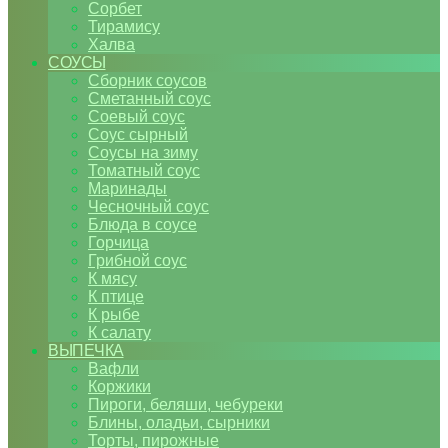
Сорбет
Тирамису
Халва
СОУСЫ
Сборник соусов
Сметанный соус
Соевый соус
Соус сырный
Соусы на зиму
Томатный соус
Маринады
Чесночный соус
Блюда в соусе
Горчица
Грибной соус
К мясу
К птице
К рыбе
К салату
ВЫПЕЧКА
Вафли
Коржики
Пироги, беляши, чебуреки
Блины, оладьи, сырники
Торты, пирожные