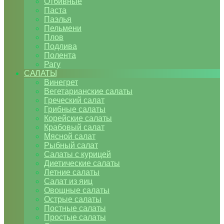
Отбивные
Паста
Паэлья
Пельмени
Плов
Подлива
Полента
Рагу
САЛАТЫ
Винегрет
Вегетарианские салаты
Греческий салат
Грибные салаты
Корейские салаты
Крабовый салат
Мясной салат
Рыбный салат
Салаты с курицей
Диетические салаты
Летние салаты
Салат из яиц
Овощные салаты
Острые салаты
Постные салаты
Простые салаты