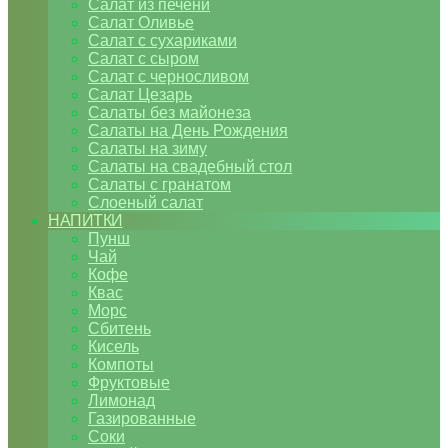
Салат из печени
Салат Оливье
Салат с сухариками
Салат с сыром
Салат с черносливом
Салат Цезарь
Салаты без майонеза
Салаты на День Рождения
Салаты на зиму
Салаты на свадебный стол
Салаты с гранатом
Слоеный салат
НАПИТКИ
Пунш
Чай
Кофе
Квас
Морс
Сбитень
Кисель
Компоты
Фруктовые
Лимонад
Газированные
Соки