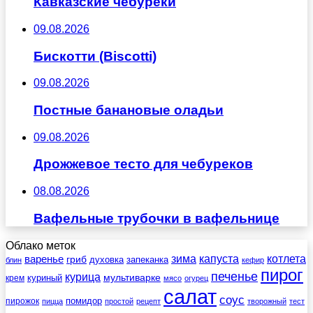
Кавказские чебуреки
09.08.2026
Бискотти (Biscotti)
09.08.2026
Постные банановые оладьи
09.08.2026
Дрожжевое тесто для чебуреков
08.08.2026
Вафельные трубочки в вафельнице
Облако меток
зима
котлета
варенье
капуста
гриб
духовка
запеканка
блин
кефир
пирог
печенье
курица
мультиварке
куриный
крем
мясо
огурец
салат
соус
помидор
пирожок
пицца
простой
рецепт
творожный
тест