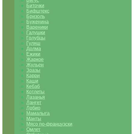
Бигус
Биточки
Бифштекс
Бризоль
Буженина
Вареники
Галушки
Голубцы
Гуляш
Долма
Ежики
Жаркое
Жульен
Зразы
Карри
Каши
Кебаб
Котлеты
Лазанья
Лангет
Лобио
Мамалыга
Манты
Мясо по-французски
Омлет