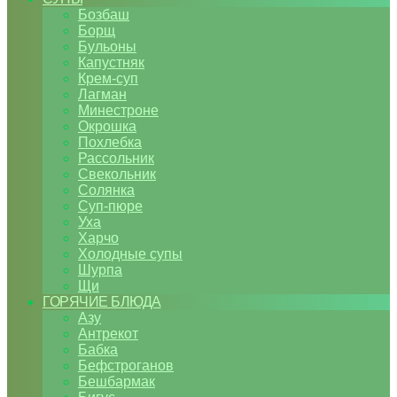
Бозбаш
Борщ
Бульоны
Капустняк
Крем-суп
Лагман
Минестроне
Окрошка
Похлебка
Рассольник
Свекольник
Солянка
Суп-пюре
Уха
Харчо
Холодные супы
Шурпа
Щи
ГОРЯЧИЕ БЛЮДА
Азу
Антрекот
Бабка
Бефстроганов
Бешбармак