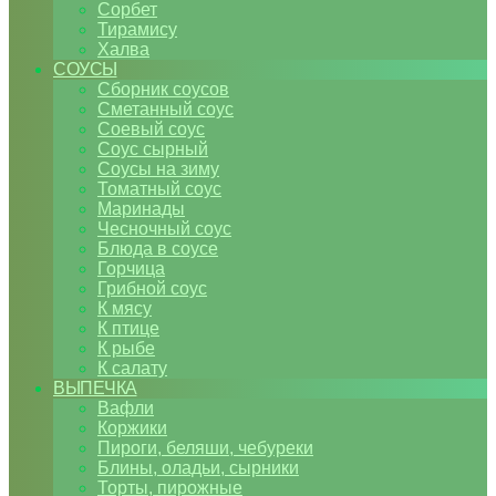
Сорбет
Тирамису
Халва
СОУСЫ
Сборник соусов
Сметанный соус
Соевый соус
Соус сырный
Соусы на зиму
Томатный соус
Маринады
Чесночный соус
Блюда в соусе
Горчица
Грибной соус
К мясу
К птице
К рыбе
К салату
ВЫПЕЧКА
Вафли
Коржики
Пироги, беляши, чебуреки
Блины, оладьи, сырники
Торты, пирожные