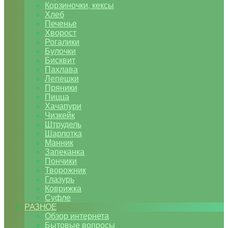
Корзиночки, кексы
Хлеб
Печенье
Хворост
Рогалики
Булочки
Бисквит
Пахлава
Лепешки
Пряники
Пицца
Хачапури
Чизкейк
Штрудель
Шарлотка
Манник
Запеканка
Пончики
Творожник
Глазурь
Коврижка
Суфле
РАЗНОЕ
Обзор интернета
Бытовые вопросы