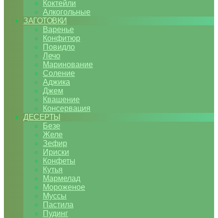
Коктейли
Алкогольные
ЗАГОТОВКИ
Варенье
Конфитюр
Повидло
Лечо
Маринование
Соление
Аджика
Джем
Квашение
Консервация
ДЕСЕРТЫ
Безе
Желе
Зефир
Ириски
Конфеты
Кутья
Мармелад
Мороженое
Муссы
Пастила
Пудинг