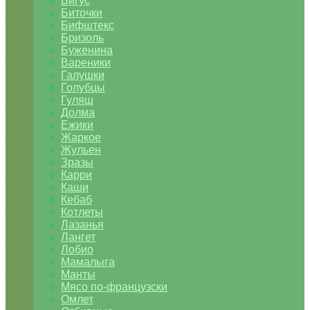
Бигус
Биточки
Бифштекс
Бризоль
Буженина
Вареники
Галушки
Голубцы
Гуляш
Долма
Ежики
Жаркое
Жульен
Зразы
Карри
Каши
Кебаб
Котлеты
Лазанья
Лангет
Лобио
Мамалыга
Манты
Мясо по-французски
Омлет