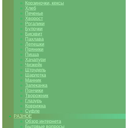
Корзиночки, кексы
Хлеб
Печенье
Хворост
Рогалики
Булочки
Бисквит
Пахлава
Лепешки
Пряники
Пицца
Хачапури
Чизкейк
Штрудель
Шарлотка
Манник
Запеканка
Пончики
Творожник
Глазурь
Коврижка
Суфле
РАЗНОЕ
Обзор интернета
Бытовые вопросы