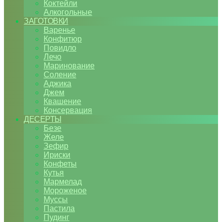
Коктейли
Алкогольные
ЗАГОТОВКИ
Варенье
Конфитюр
Повидло
Лечо
Маринование
Соление
Аджика
Джем
Квашение
Консервация
ДЕСЕРТЫ
Безе
Желе
Зефир
Ириски
Конфеты
Кутья
Мармелад
Мороженое
Муссы
Пастила
Пудинг