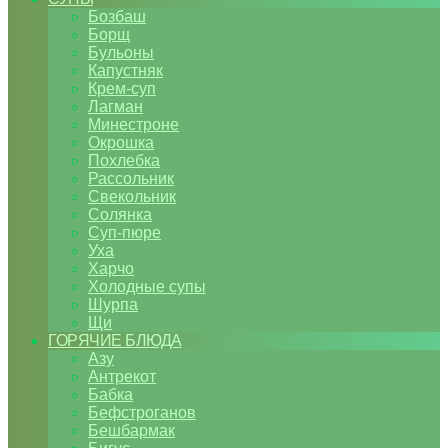
Бозбаш
Борщ
Бульоны
Капустняк
Крем-суп
Лагман
Минестроне
Окрошка
Похлебка
Рассольник
Свекольник
Солянка
Суп-пюре
Уха
Харчо
Холодные супы
Шурпа
Щи
ГОРЯЧИЕ БЛЮДА
Азу
Антрекот
Бабка
Бефстроганов
Бешбармак