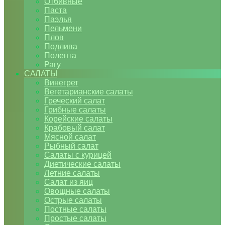
Отбивные
Паста
Паэлья
Пельмени
Плов
Подлива
Полента
Рагу
САЛАТЫ
Винегрет
Вегетарианские салаты
Греческий салат
Грибные салаты
Корейские салаты
Крабовый салат
Мясной салат
Рыбный салат
Салаты с курицей
Диетические салаты
Летние салаты
Салат из яиц
Овощные салаты
Острые салаты
Постные салаты
Простые салаты