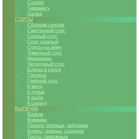
Сорбет
Тирамису
Халва
СОУСЫ
Сборник соусов
Сметанный соус
Соевый соус
Соус сырный
Соусы на зиму
Томатный соус
Маринады
Чесночный соус
Блюда в соусе
Горчица
Грибной соус
К мясу
К птице
К рыбе
К салату
ВЫПЕЧКА
Вафли
Коржики
Пироги, беляши, чебуреки
Блины, оладьи, сырники
Торты, пирожные