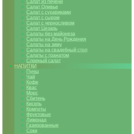
Салат из печени
Салат Оливье
Салат с сухариками
Салат с сыром
Салат с черносливом
Салат Цезарь
Салаты без майонеза
Салаты на День Рождения
Салаты на зиму
Салаты на свадебный стол
Салаты с гранатом
Слоеный салат
НАПИТКИ
Пунш
Чай
Кофе
Квас
Морс
Сбитень
Кисель
Компоты
Фруктовые
Лимонад
Газированные
Соки