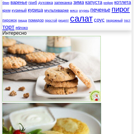
зима
котлета
варенье
капуста
гриб
духовка
запеканка
блин
кефир
пирог
печенье
курица
мультиварке
куриный
крем
мясо
огурец
салат
соус
помидор
пирожок
пицца
простой
рецепт
творожный
тест
торт
яблоко
Интересно