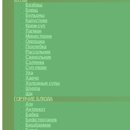
Бозбаш
Борщ
Бульоны
Капустняк
Крем-суп
Лагман
Минестроне
Окрошка
Похлебка
Рассольник
Свекольник
Солянка
Суп-пюре
Уха
Харчо
Холодные супы
Шурпа
Щи
ГОРЯЧИЕ БЛЮДА
Азу
Антрекот
Бабка
Бефстроганов
Бешбармак