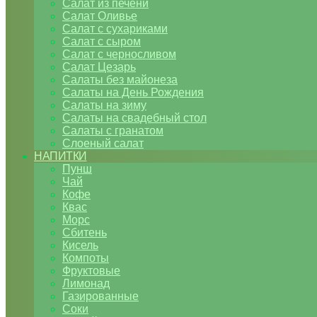
Салат из печени
Салат Оливье
Салат с сухариками
Салат с сыром
Салат с черносливом
Салат Цезарь
Салаты без майонеза
Салаты на День Рождения
Салаты на зиму
Салаты на свадебный стол
Салаты с гранатом
Слоеный салат
НАПИТКИ
Пунш
Чай
Кофе
Квас
Морс
Сбитень
Кисель
Компоты
Фруктовые
Лимонад
Газированные
Соки