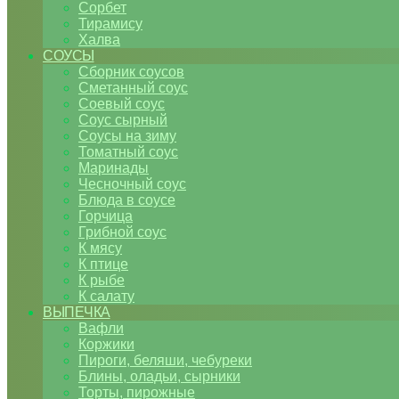
Сорбет
Тирамису
Халва
СОУСЫ
Сборник соусов
Сметанный соус
Соевый соус
Соус сырный
Соусы на зиму
Томатный соус
Маринады
Чесночный соус
Блюда в соусе
Горчица
Грибной соус
К мясу
К птице
К рыбе
К салату
ВЫПЕЧКА
Вафли
Коржики
Пироги, беляши, чебуреки
Блины, оладьи, сырники
Торты, пирожные