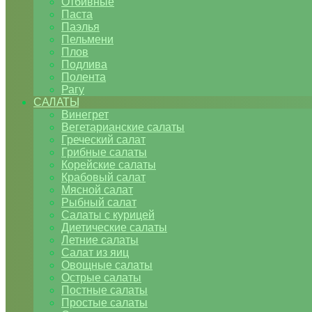
Отбивные
Паста
Паэлья
Пельмени
Плов
Подлива
Полента
Рагу
САЛАТЫ
Винегрет
Вегетарианские салаты
Греческий салат
Грибные салаты
Корейские салаты
Крабовый салат
Мясной салат
Рыбный салат
Салаты с курицей
Диетические салаты
Летние салаты
Салат из яиц
Овощные салаты
Острые салаты
Постные салаты
Простые салаты