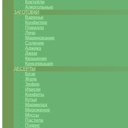
Коктейли
Алкогольные
ЗАГОТОВКИ
Варенье
Конфитюр
Повидло
Лечо
Маринование
Соление
Аджика
Джем
Квашение
Консервация
ДЕСЕРТЫ
Безе
Желе
Зефир
Ириски
Конфеты
Кутья
Мармелад
Мороженое
Муссы
Пастила
Пудинг