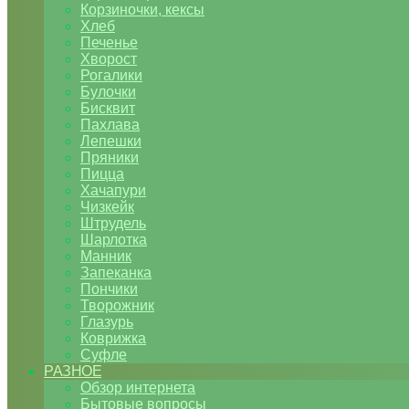
Корзиночки, кексы
Хлеб
Печенье
Хворост
Рогалики
Булочки
Бисквит
Пахлава
Лепешки
Пряники
Пицца
Хачапури
Чизкейк
Штрудель
Шарлотка
Манник
Запеканка
Пончики
Творожник
Глазурь
Коврижка
Суфле
РАЗНОЕ
Обзор интернета
Бытовые вопросы