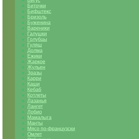
Бигус
Биточки
Бифштекс
Бризоль
Буженина
Вареники
Галушки
Голубцы
Гуляш
Долма
Ежики
Жаркое
Жульен
Зразы
Карри
Каши
Кебаб
Котлеты
Лазанья
Лангет
Лобио
Мамалыга
Манты
Мясо по-французски
Омлет