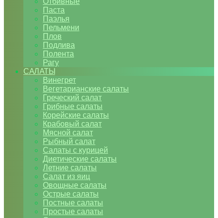
Отбивные
Паста
Паэлья
Пельмени
Плов
Подлива
Полента
Рагу
САЛАТЫ
Винегрет
Вегетарианские салаты
Греческий салат
Грибные салаты
Корейские салаты
Крабовый салат
Мясной салат
Рыбный салат
Салаты с курицей
Диетические салаты
Летние салаты
Салат из яиц
Овощные салаты
Острые салаты
Постные салаты
Простые салаты