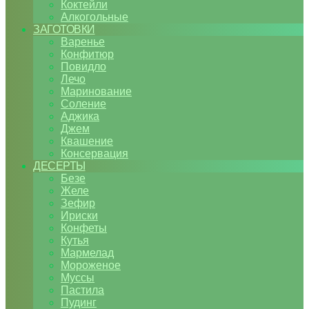
Коктейли
Алкогольные
ЗАГОТОВКИ
Варенье
Конфитюр
Повидло
Лечо
Маринование
Соление
Аджика
Джем
Квашение
Консервация
ДЕСЕРТЫ
Безе
Желе
Зефир
Ириски
Конфеты
Кутья
Мармелад
Мороженое
Муссы
Пастила
Пудинг