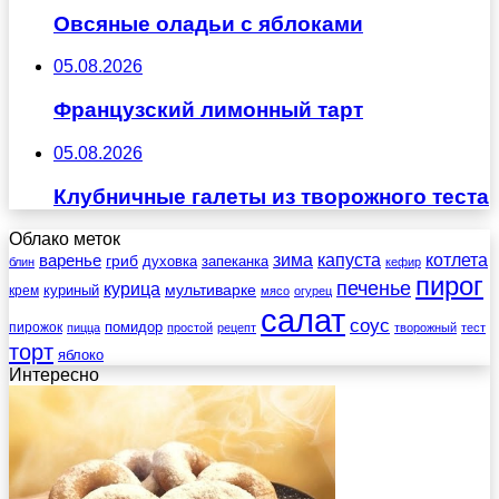
Овсяные оладьи с яблоками
05.08.2026
Французский лимонный тарт
05.08.2026
Клубничные галеты из творожного теста
Облако меток
зима
котлета
варенье
капуста
гриб
духовка
запеканка
блин
кефир
пирог
печенье
курица
мультиварке
куриный
крем
мясо
огурец
салат
соус
помидор
пирожок
пицца
простой
рецепт
творожный
тест
торт
яблоко
Интересно