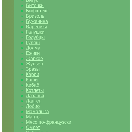
Бигус
Биточки
Бифштекс
Бризоль
Буженина
Вареники
Галушки
Голубцы
Гуляш
Долма
Ежики
Жаркое
Жульен
Зразы
Карри
Каши
Кебаб
Котлеты
Лазанья
Лангет
Лобио
Мамалыга
Манты
Мясо по-французски
Омлет