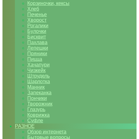
Корзиночки, кексы
Хлеб
Печенье
Хворост
Рогалики
Булочки
Бисквит
Пахлава
Лепешки
Пряники
Пицца
Хачапури
Чизкейк
Штрудель
Шарлотка
Манник
Запеканка
Пончики
Творожник
Глазурь
Коврижка
Суфле
РАЗНОЕ
Обзор интернета
Бытовые вопросы