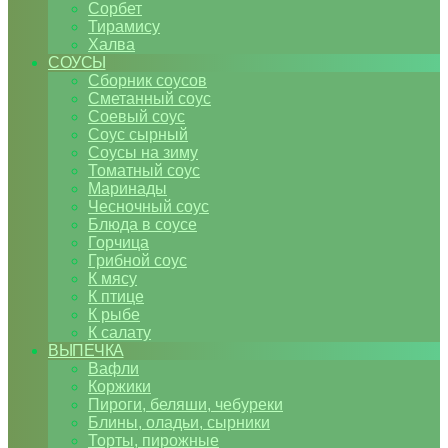
Сорбет
Тирамису
Халва
СОУСЫ
Сборник соусов
Сметанный соус
Соевый соус
Соус сырный
Соусы на зиму
Томатный соус
Маринады
Чесночный соус
Блюда в соусе
Горчица
Грибной соус
К мясу
К птице
К рыбе
К салату
ВЫПЕЧКА
Вафли
Коржики
Пироги, беляши, чебуреки
Блины, оладьи, сырники
Торты, пирожные