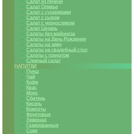
Салат из печени
Салат Оливье
Салат с сухариками
Салат с сыром
Салат с черносливом
Салат Цезарь
Салаты без майонеза
Салаты на День Рождения
Салаты на зиму
Салаты на свадебный стол
Салаты с гранатом
Слоеный салат
НАПИТКИ
Пунш
Чай
Кофе
Квас
Морс
Сбитень
Кисель
Компоты
Фруктовые
Лимонад
Газированные
Соки