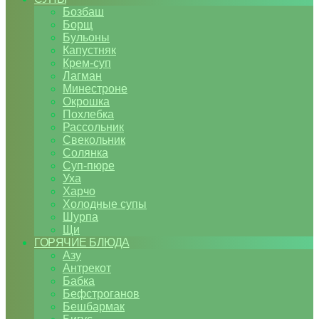
Бозбаш
Борщ
Бульоны
Капустняк
Крем-суп
Лагман
Минестроне
Окрошка
Похлебка
Рассольник
Свекольник
Солянка
Суп-пюре
Уха
Харчо
Холодные супы
Шурпа
Щи
ГОРЯЧИЕ БЛЮДА
Азу
Антрекот
Бабка
Бефстроганов
Бешбармак