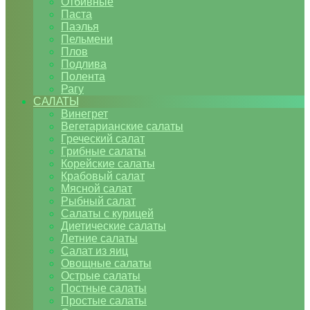
Отбивные
Паста
Паэлья
Пельмени
Плов
Подлива
Полента
Рагу
САЛАТЫ
Винегрет
Вегетарианские салаты
Греческий салат
Грибные салаты
Корейские салаты
Крабовый салат
Мясной салат
Рыбный салат
Салаты с курицей
Диетические салаты
Летние салаты
Салат из яиц
Овощные салаты
Острые салаты
Постные салаты
Простые салаты