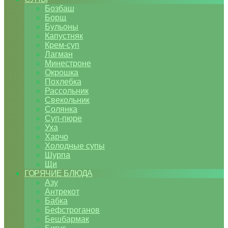
Бозбаш
Борщ
Бульоны
Капустняк
Крем-суп
Лагман
Минестроне
Окрошка
Похлебка
Рассольник
Свекольник
Солянка
Суп-пюре
Уха
Харчо
Холодные супы
Шурпа
Щи
ГОРЯЧИЕ БЛЮДА
Азу
Антрекот
Бабка
Бефстроганов
Бешбармак