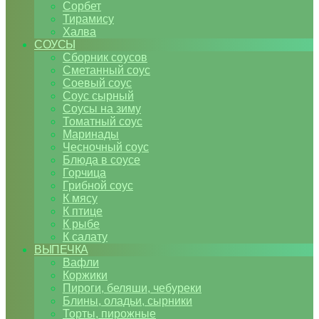
Сорбет
Тирамису
Халва
СОУСЫ
Сборник соусов
Сметанный соус
Соевый соус
Соус сырный
Соусы на зиму
Томатный соус
Маринады
Чесночный соус
Блюда в соусе
Горчица
Грибной соус
К мясу
К птице
К рыбе
К салату
ВЫПЕЧКА
Вафли
Коржики
Пироги, беляши, чебуреки
Блины, оладьи, сырники
Торты, пирожные