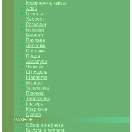
Корзиночки, кексы
Хлеб
Печенье
Хворост
Рогалики
Булочки
Бисквит
Пахлава
Лепешки
Пряники
Пицца
Хачапури
Чизкейк
Штрудель
Шарлотка
Манник
Запеканка
Пончики
Творожник
Глазурь
Коврижка
Суфле
РАЗНОЕ
Обзор интернета
Бытовые вопросы