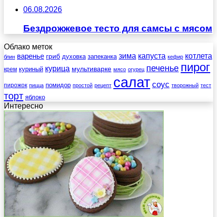
06.08.2026
Бездрожжевое тесто для самсы с мясом
Облако меток
зима
котлета
варенье
капуста
гриб
духовка
запеканка
блин
кефир
пирог
печенье
курица
мультиварке
куриный
крем
мясо
огурец
салат
соус
помидор
пирожок
пицца
простой
рецепт
творожный
тест
торт
яблоко
Интересно