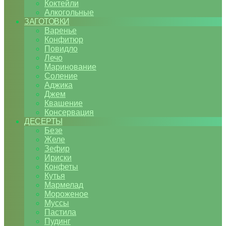
Коктейли
Алкогольные
ЗАГОТОВКИ
Варенье
Конфитюр
Повидло
Лечо
Маринование
Соление
Аджика
Джем
Квашение
Консервация
ДЕСЕРТЫ
Безе
Желе
Зефир
Ириски
Конфеты
Кутья
Мармелад
Мороженое
Муссы
Пастила
Пудинг