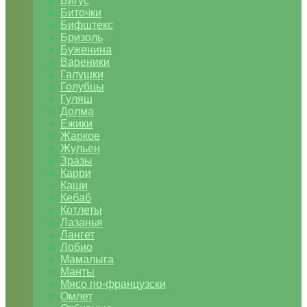
Бигус
Биточки
Бифштекс
Бризоль
Буженина
Вареники
Галушки
Голубцы
Гуляш
Долма
Ежики
Жаркое
Жульен
Зразы
Карри
Каши
Кебаб
Котлеты
Лазанья
Лангет
Лобио
Мамалыга
Манты
Мясо по-французски
Омлет