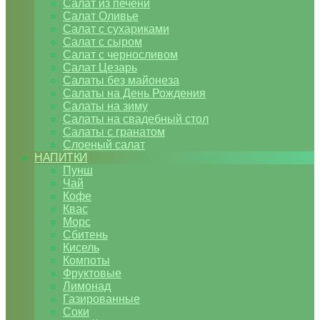
Салат из печени
Салат Оливье
Салат с сухариками
Салат с сыром
Салат с черносливом
Салат Цезарь
Салаты без майонеза
Салаты на День Рождения
Салаты на зиму
Салаты на свадебный стол
Салаты с гранатом
Слоеный салат
НАПИТКИ
Пунш
Чай
Кофе
Квас
Морс
Сбитень
Кисель
Компоты
Фруктовые
Лимонад
Газированные
Соки