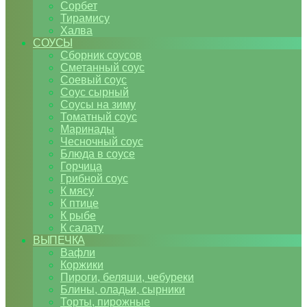
Сорбет
Тирамису
Халва
СОУСЫ
Сборник соусов
Сметанный соус
Соевый соус
Соус сырный
Соусы на зиму
Томатный соус
Маринады
Чесночный соус
Блюда в соусе
Горчица
Грибной соус
К мясу
К птице
К рыбе
К салату
ВЫПЕЧКА
Вафли
Коржики
Пироги, беляши, чебуреки
Блины, оладьи, сырники
Торты, пирожные