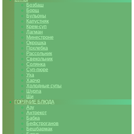
Бозбаш
Борщ
Бульоны
Капустняк
Крем-суп
Лагман
Минестроне
Окрошка
Похлебка
Рассольник
Свекольник
Солянка
Суп-пюре
Уха
Харчо
Холодные супы
Шурпа
Щи
ГОРЯЧИЕ БЛЮДА
Азу
Антрекот
Бабка
Бефстроганов
Бешбармак