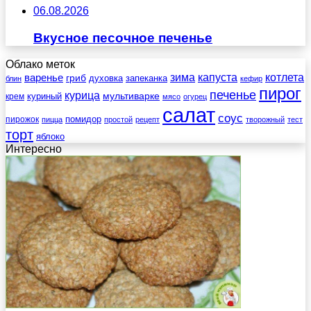
06.08.2026
Вкусное песочное печенье
Облако меток
зима
котлета
варенье
капуста
гриб
духовка
запеканка
блин
кефир
пирог
печенье
курица
мультиварке
куриный
крем
мясо
огурец
салат
соус
помидор
пирожок
пицца
простой
рецепт
творожный
тест
торт
яблоко
Интересно