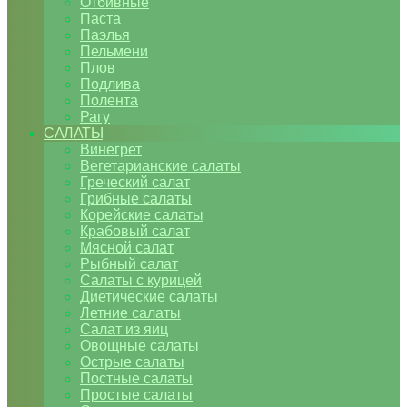
Отбивные
Паста
Паэлья
Пельмени
Плов
Подлива
Полента
Рагу
САЛАТЫ
Винегрет
Вегетарианские салаты
Греческий салат
Грибные салаты
Корейские салаты
Крабовый салат
Мясной салат
Рыбный салат
Салаты с курицей
Диетические салаты
Летние салаты
Салат из яиц
Овощные салаты
Острые салаты
Постные салаты
Простые салаты