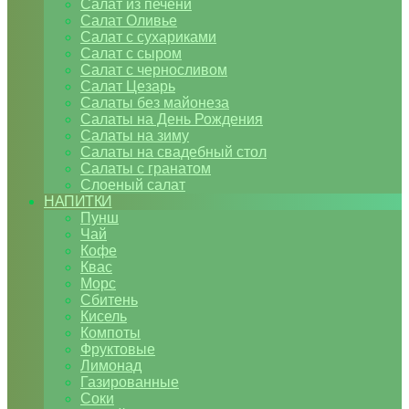
Салат из печени
Салат Оливье
Салат с сухариками
Салат с сыром
Салат с черносливом
Салат Цезарь
Салаты без майонеза
Салаты на День Рождения
Салаты на зиму
Салаты на свадебный стол
Салаты с гранатом
Слоеный салат
НАПИТКИ
Пунш
Чай
Кофе
Квас
Морс
Сбитень
Кисель
Компоты
Фруктовые
Лимонад
Газированные
Соки