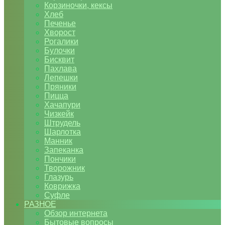
Корзиночки, кексы
Хлеб
Печенье
Хворост
Рогалики
Булочки
Бисквит
Пахлава
Лепешки
Пряники
Пицца
Хачапури
Чизкейк
Штрудель
Шарлотка
Манник
Запеканка
Пончики
Творожник
Глазурь
Коврижка
Суфле
РАЗНОЕ
Обзор интернета
Бытовые вопросы