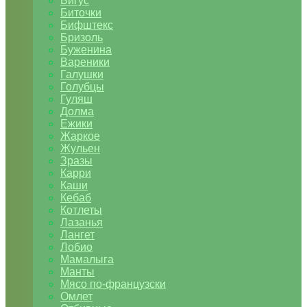
Бигус
Биточки
Бифштекс
Бризоль
Буженина
Вареники
Галушки
Голубцы
Гуляш
Долма
Ежики
Жаркое
Жульен
Зразы
Карри
Каши
Кебаб
Котлеты
Лазанья
Лангет
Лобио
Мамалыга
Манты
Мясо по-французски
Омлет