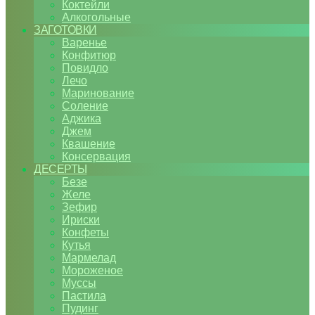
Коктейли
Алкогольные
ЗАГОТОВКИ
Варенье
Конфитюр
Повидло
Лечо
Маринование
Соление
Аджика
Джем
Квашение
Консервация
ДЕСЕРТЫ
Безе
Желе
Зефир
Ириски
Конфеты
Кутья
Мармелад
Мороженое
Муссы
Пастила
Пудинг