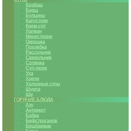
Бозбаш
Борщ
Бульоны
Капустняк
Крем-суп
Лагман
Минестроне
Окрошка
Похлебка
Рассольник
Свекольник
Солянка
Суп-пюре
Уха
Харчо
Холодные супы
Шурпа
Щи
ГОРЯЧИЕ БЛЮДА
Азу
Антрекот
Бабка
Бефстроганов
Бешбармак