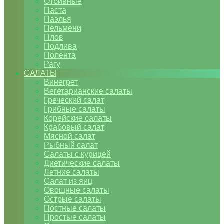
Отбивные
Паста
Паэлья
Пельмени
Плов
Подлива
Полента
Рагу
САЛАТЫ
Винегрет
Вегетарианские салаты
Греческий салат
Грибные салаты
Корейские салаты
Крабовый салат
Мясной салат
Рыбный салат
Салаты с курицей
Диетические салаты
Летние салаты
Салат из яиц
Овощные салаты
Острые салаты
Постные салаты
Простые салаты