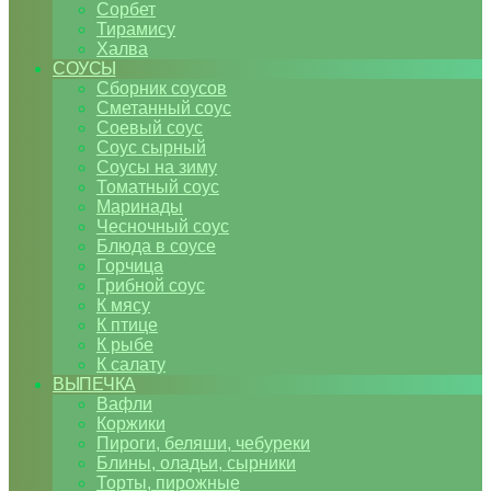
Сорбет
Тирамису
Халва
СОУСЫ
Сборник соусов
Сметанный соус
Соевый соус
Соус сырный
Соусы на зиму
Томатный соус
Маринады
Чесночный соус
Блюда в соусе
Горчица
Грибной соус
К мясу
К птице
К рыбе
К салату
ВЫПЕЧКА
Вафли
Коржики
Пироги, беляши, чебуреки
Блины, оладьи, сырники
Торты, пирожные