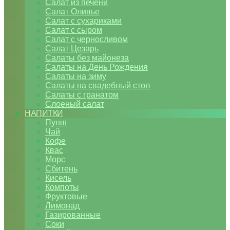
Салат из печени
Салат Оливье
Салат с сухариками
Салат с сыром
Салат с черносливом
Салат Цезарь
Салаты без майонеза
Салаты на День Рождения
Салаты на зиму
Салаты на свадебный стол
Салаты с гранатом
Слоеный салат
НАПИТКИ
Пунш
Чай
Кофе
Квас
Морс
Сбитень
Кисель
Компоты
Фруктовые
Лимонад
Газированные
Соки