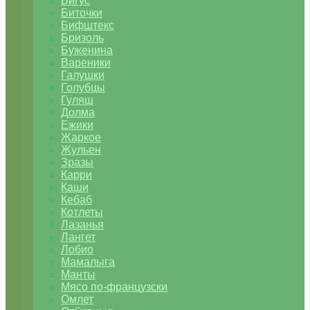
Бигус
Биточки
Бифштекс
Бризоль
Буженина
Вареники
Галушки
Голубцы
Гуляш
Долма
Ежики
Жаркое
Жульен
Зразы
Карри
Каши
Кебаб
Котлеты
Лазанья
Лангет
Лобио
Мамалыга
Манты
Мясо по-французски
Омлет