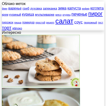
Облако меток
зима
котлета
варенье
капуста
гриб
духовка
запеканка
блин
кефир
пирог
печенье
курица
мультиварке
куриный
крем
мясо
огурец
салат
соус
помидор
пирожок
пицца
простой
рецепт
творожный
тест
торт
яблоко
Интересно