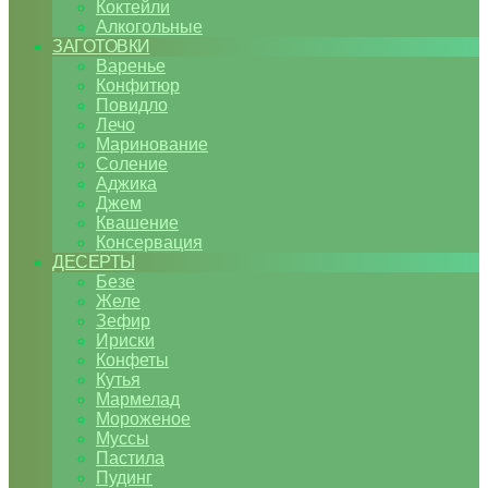
Коктейли
Алкогольные
ЗАГОТОВКИ
Варенье
Конфитюр
Повидло
Лечо
Маринование
Соление
Аджика
Джем
Квашение
Консервация
ДЕСЕРТЫ
Безе
Желе
Зефир
Ириски
Конфеты
Кутья
Мармелад
Мороженое
Муссы
Пастила
Пудинг