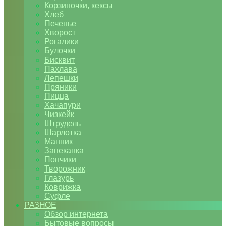
Корзиночки, кексы
Хлеб
Печенье
Хворост
Рогалики
Булочки
Бисквит
Пахлава
Лепешки
Пряники
Пицца
Хачапури
Чизкейк
Штрудель
Шарлотка
Манник
Запеканка
Пончики
Творожник
Глазурь
Коврижка
Суфле
РАЗНОЕ
Обзор интернета
Бытовые вопросы