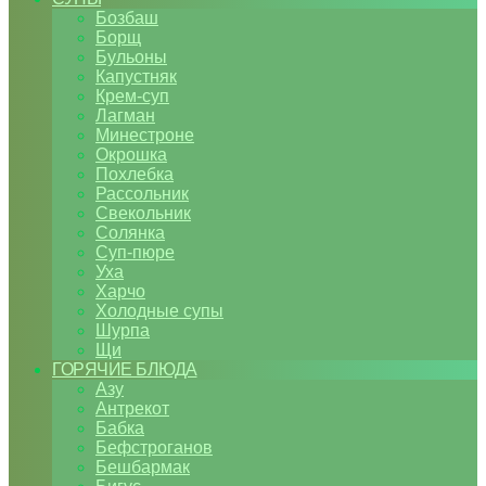
Бозбаш
Борщ
Бульоны
Капустняк
Крем-суп
Лагман
Минестроне
Окрошка
Похлебка
Рассольник
Свекольник
Солянка
Суп-пюре
Уха
Харчо
Холодные супы
Шурпа
Щи
ГОРЯЧИЕ БЛЮДА
Азу
Антрекот
Бабка
Бефстроганов
Бешбармак