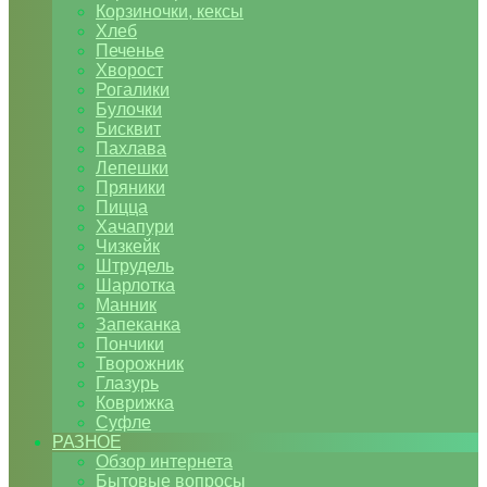
Корзиночки, кексы
Хлеб
Печенье
Хворост
Рогалики
Булочки
Бисквит
Пахлава
Лепешки
Пряники
Пицца
Хачапури
Чизкейк
Штрудель
Шарлотка
Манник
Запеканка
Пончики
Творожник
Глазурь
Коврижка
Суфле
РАЗНОЕ
Обзор интернета
Бытовые вопросы