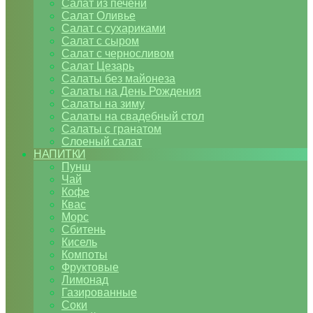
Салат из печени
Салат Оливье
Салат с сухариками
Салат с сыром
Салат с черносливом
Салат Цезарь
Салаты без майонеза
Салаты на День Рождения
Салаты на зиму
Салаты на свадебный стол
Салаты с гранатом
Слоеный салат
НАПИТКИ
Пунш
Чай
Кофе
Квас
Морс
Сбитень
Кисель
Компоты
Фруктовые
Лимонад
Газированные
Соки