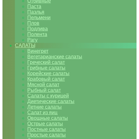
Отбивные
Паста
Паэлья
Пельмени
Плов
Подлива
Полента
Рагу
САЛАТЫ
Винегрет
Вегетарианские салаты
Греческий салат
Грибные салаты
Корейские салаты
Крабовый салат
Мясной салат
Рыбный салат
Салаты с курицей
Диетические салаты
Летние салаты
Салат из яиц
Овощные салаты
Острые салаты
Постные салаты
Простые салаты