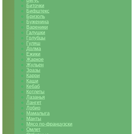
Бигус
Биточки
Бифштекс
Бризоль
Буженина
Вареники
Галушки
Голубцы
Гуляш
Долма
Ежики
Жаркое
Жульен
Зразы
Карри
Каши
Кебаб
Котлеты
Лазанья
Лангет
Лобио
Мамалыга
Манты
Мясо по-французски
Омлет