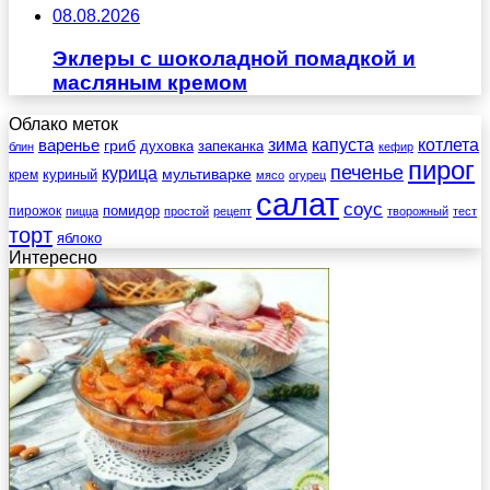
08.08.2026
Эклеры с шоколадной помадкой и
масляным кремом
Облако меток
зима
котлета
варенье
капуста
гриб
духовка
запеканка
блин
кефир
пирог
печенье
курица
мультиварке
куриный
крем
мясо
огурец
салат
соус
помидор
пирожок
пицца
простой
рецепт
творожный
тест
торт
яблоко
Интересно