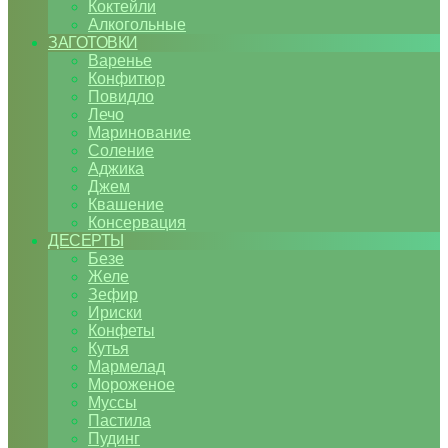
Коктейли
Алкогольные
ЗАГОТОВКИ
Варенье
Конфитюр
Повидло
Лечо
Маринование
Соление
Аджика
Джем
Квашение
Консервация
ДЕСЕРТЫ
Безе
Желе
Зефир
Ириски
Конфеты
Кутья
Мармелад
Мороженое
Муссы
Пастила
Пудинг