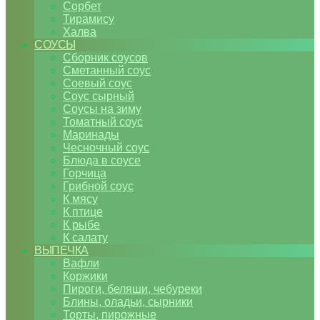
Сорбет
Тирамису
Халва
СОУСЫ
Сборник соусов
Сметанный соус
Соевый соус
Соус сырный
Соусы на зиму
Томатный соус
Маринады
Чесночный соус
Блюда в соусе
Горчица
Грибной соус
К мясу
К птице
К рыбе
К салату
ВЫПЕЧКА
Вафли
Коржики
Пироги, беляши, чебуреки
Блины, оладьи, сырники
Торты, пирожные