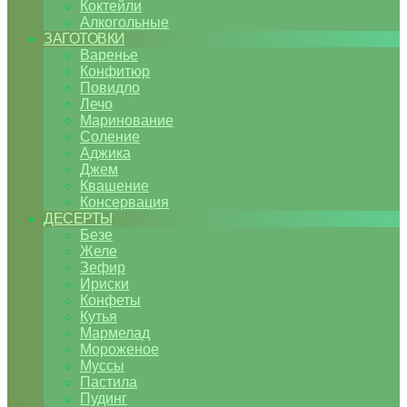
Коктейли
Алкогольные
ЗАГОТОВКИ
Варенье
Конфитюр
Повидло
Лечо
Маринование
Соление
Аджика
Джем
Квашение
Консервация
ДЕСЕРТЫ
Безе
Желе
Зефир
Ириски
Конфеты
Кутья
Мармелад
Мороженое
Муссы
Пастила
Пудинг