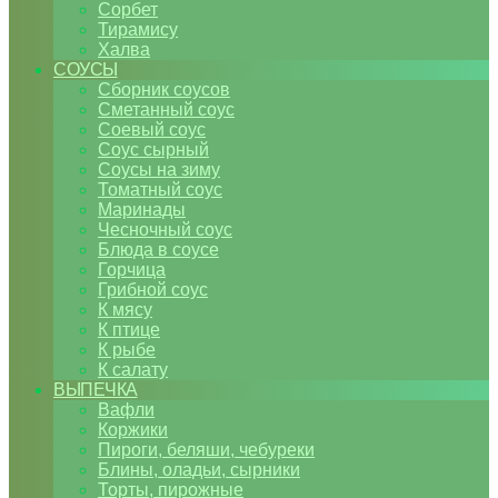
Сорбет
Тирамису
Халва
СОУСЫ
Сборник соусов
Сметанный соус
Соевый соус
Соус сырный
Соусы на зиму
Томатный соус
Маринады
Чесночный соус
Блюда в соусе
Горчица
Грибной соус
К мясу
К птице
К рыбе
К салату
ВЫПЕЧКА
Вафли
Коржики
Пироги, беляши, чебуреки
Блины, оладьи, сырники
Торты, пирожные