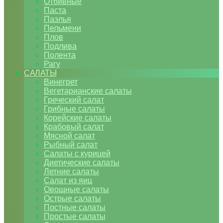
Отбивные
Паста
Паэлья
Пельмени
Плов
Подлива
Полента
Рагу
САЛАТЫ
Винегрет
Вегетарианские салаты
Греческий салат
Грибные салаты
Корейские салаты
Крабовый салат
Мясной салат
Рыбный салат
Салаты с курицей
Диетические салаты
Летние салаты
Салат из яиц
Овощные салаты
Острые салаты
Постные салаты
Простые салаты