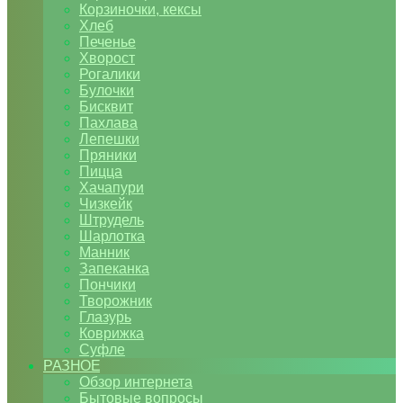
Корзиночки, кексы
Хлеб
Печенье
Хворост
Рогалики
Булочки
Бисквит
Пахлава
Лепешки
Пряники
Пицца
Хачапури
Чизкейк
Штрудель
Шарлотка
Манник
Запеканка
Пончики
Творожник
Глазурь
Коврижка
Суфле
РАЗНОЕ
Обзор интернета
Бытовые вопросы