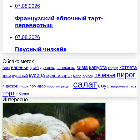
07.08.2026
Французский яблочный тарт-
перевертыш
07.08.2026
Вкусный чизкейк
Облако меток
зима
котлета
варенье
капуста
гриб
духовка
запеканка
блин
кефир
пирог
печенье
курица
мультиварке
куриный
крем
мясо
огурец
салат
соус
помидор
пирожок
пицца
простой
рецепт
творожный
тест
торт
яблоко
Интересно