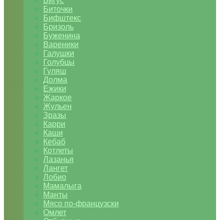
Бигус
Биточки
Бифштекс
Бризоль
Буженина
Вареники
Галушки
Голубцы
Гуляш
Долма
Ежики
Жаркое
Жульен
Зразы
Карри
Каши
Кебаб
Котлеты
Лазанья
Лангет
Лобио
Мамалыга
Манты
Мясо по-французски
Омлет