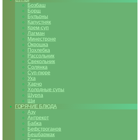
Бозбаш
Борщ
Бульоны
Капустняк
Крем-суп
Лагман
Минестроне
Окрошка
Похлебка
Рассольник
Свекольник
Солянка
Суп-пюре
Уха
Харчо
Холодные супы
Шурпа
Щи
ГОРЯЧИЕ БЛЮДА
Азу
Антрекот
Бабка
Бефстроганов
Бешбармак