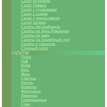
Салат из печени
Салат Оливье
Салат с сухариками
Салат с сыром
Салат с черносливом
Салат Цезарь
Салаты без майонеза
Салаты на День Рождения
Салаты на зиму
Салаты на свадебный стол
Салаты с гранатом
Слоеный салат
НАПИТКИ
Пунш
Чай
Кофе
Квас
Морс
Сбитень
Кисель
Компоты
Фруктовые
Лимонад
Газированные
Соки