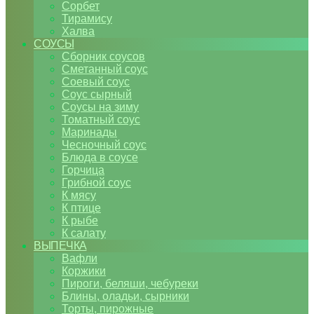
Сорбет
Тирамису
Халва
СОУСЫ
Сборник соусов
Сметанный соус
Соевый соус
Соус сырный
Соусы на зиму
Томатный соус
Маринады
Чесночный соус
Блюда в соусе
Горчица
Грибной соус
К мясу
К птице
К рыбе
К салату
ВЫПЕЧКА
Вафли
Коржики
Пироги, беляши, чебуреки
Блины, оладьи, сырники
Торты, пирожные