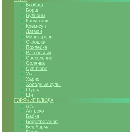
Бозбаш
Борщ
Бульоны
Капустняк
Крем-суп
Лагман
Минестроне
Окрошка
Похлебка
Рассольник
Свекольник
Солянка
Суп-пюре
Уха
Харчо
Холодные супы
Шурпа
Щи
ГОРЯЧИЕ БЛЮДА
Азу
Антрекот
Бабка
Бефстроганов
Бешбармак