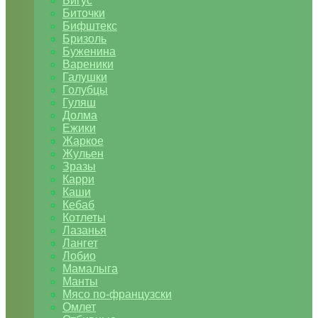
Бигус
Биточки
Бифштекс
Бризоль
Буженина
Вареники
Галушки
Голубцы
Гуляш
Долма
Ежики
Жаркое
Жульен
Зразы
Карри
Каши
Кебаб
Котлеты
Лазанья
Лангет
Лобио
Мамалыга
Манты
Мясо по-французски
Омлет