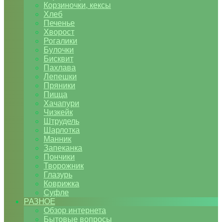
Корзиночки, кексы
Хлеб
Печенье
Хворост
Рогалики
Булочки
Бисквит
Пахлава
Лепешки
Пряники
Пицца
Хачапури
Чизкейк
Штрудель
Шарлотка
Манник
Запеканка
Пончики
Творожник
Глазурь
Коврижка
Суфле
РАЗНОЕ
Обзор интернета
Бытовые вопросы