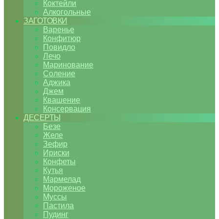
Коктейли
Алкогольные
ЗАГОТОВКИ
Варенье
Конфитюр
Повидло
Лечо
Маринование
Соление
Аджика
Джем
Квашение
Консервация
ДЕСЕРТЫ
Безе
Желе
Зефир
Ириски
Конфеты
Кутья
Мармелад
Мороженое
Муссы
Пастила
Пудинг