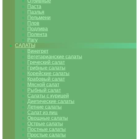
Отбивные
Паста
Паэлья
Пельмени
Плов
Подлива
Полента
Рагу
САЛАТЫ
Винегрет
Вегетарианские салаты
Греческий салат
Грибные салаты
Корейские салаты
Крабовый салат
Мясной салат
Рыбный салат
Салаты с курицей
Диетические салаты
Летние салаты
Салат из яиц
Овощные салаты
Острые салаты
Постные салаты
Простые салаты