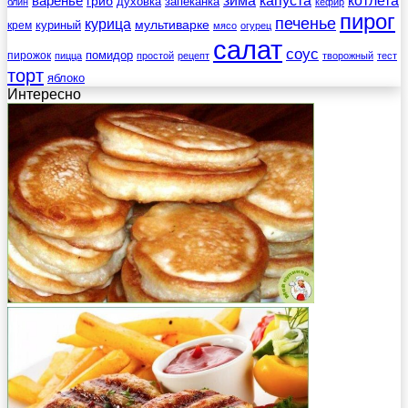
варенье
капуста
гриб
духовка
запеканка
блин
кефир
пирог
печенье
курица
мультиварке
куриный
крем
мясо
огурец
салат
соус
помидор
пирожок
пицца
простой
рецепт
творожный
тест
торт
яблоко
Интересно