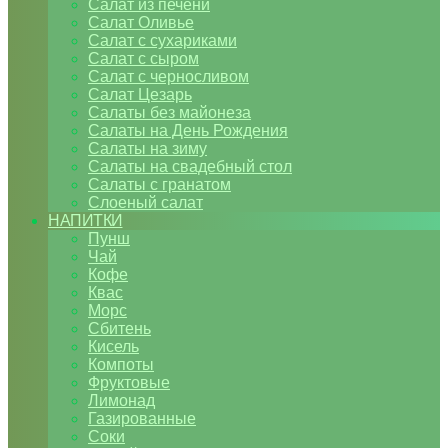
Салат из печени
Салат Оливье
Салат с сухариками
Салат с сыром
Салат с черносливом
Салат Цезарь
Салаты без майонеза
Салаты на День Рождения
Салаты на зиму
Салаты на свадебный стол
Салаты с гранатом
Слоеный салат
НАПИТКИ
Пунш
Чай
Кофе
Квас
Морс
Сбитень
Кисель
Компоты
Фруктовые
Лимонад
Газированные
Соки