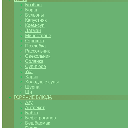
Бозбаш
Борщ
Бульоны
Капустняк
Крем-суп
Лагман
Минестроне
Окрошка
Похлебка
Рассольник
Свекольник
Солянка
Суп-пюре
Уха
Харчо
Холодные супы
Шурпа
Щи
ГОРЯЧИЕ БЛЮДА
Азу
Антрекот
Бабка
Бефстроганов
Бешбармак