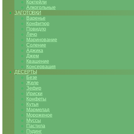
Коктейли
Алкогольные
ЗАГОТОВКИ
Варенье
Конфитюр
Повидло
Лечо
Маринование
Соление
Аджика
Джем
Квашение
Консервация
ДЕСЕРТЫ
Безе
Желе
Зефир
Ириски
Конфеты
Кутья
Мармелад
Мороженое
Муссы
Пастила
Пудинг