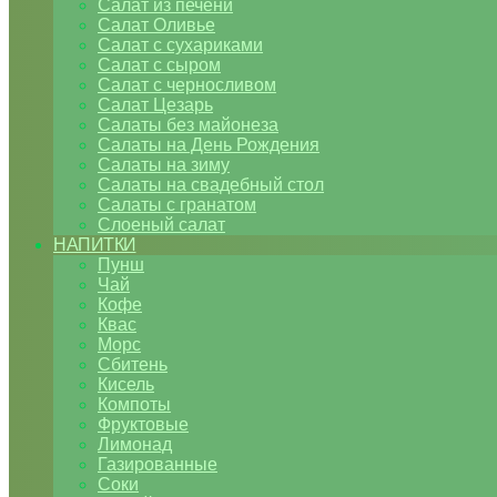
Салат из печени
Салат Оливье
Салат с сухариками
Салат с сыром
Салат с черносливом
Салат Цезарь
Салаты без майонеза
Салаты на День Рождения
Салаты на зиму
Салаты на свадебный стол
Салаты с гранатом
Слоеный салат
НАПИТКИ
Пунш
Чай
Кофе
Квас
Морс
Сбитень
Кисель
Компоты
Фруктовые
Лимонад
Газированные
Соки