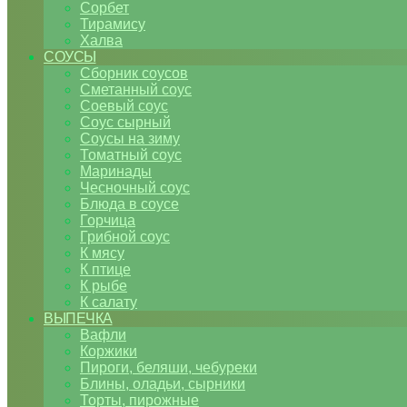
Сорбет
Тирамису
Халва
СОУСЫ
Сборник соусов
Сметанный соус
Соевый соус
Соус сырный
Соусы на зиму
Томатный соус
Маринады
Чесночный соус
Блюда в соусе
Горчица
Грибной соус
К мясу
К птице
К рыбе
К салату
ВЫПЕЧКА
Вафли
Коржики
Пироги, беляши, чебуреки
Блины, оладьи, сырники
Торты, пирожные