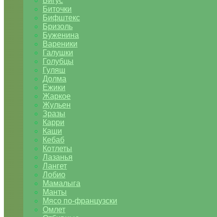
Бигус
Биточки
Бифштекс
Бризоль
Буженина
Вареники
Галушки
Голубцы
Гуляш
Долма
Ежики
Жаркое
Жульен
Зразы
Карри
Каши
Кебаб
Котлеты
Лазанья
Лангет
Лобио
Мамалыга
Манты
Мясо по-французски
Омлет