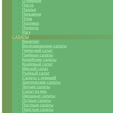
Отбивные
Паста
Паэлья
Пельмени
Плов
Подлива
Полента
Рагу
САЛАТЫ
Винегрет
Вегетарианские салаты
Греческий салат
Грибные салаты
Корейские салаты
Крабовый салат
Мясной салат
Рыбный салат
Салаты с курицей
Диетические салаты
Летние салаты
Салат из яиц
Овощные салаты
Острые салаты
Постные салаты
Простые салаты