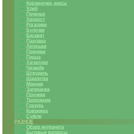
Корзиночки, кексы
Хлеб
Печенье
Хворост
Рогалики
Булочки
Бисквит
Пахлава
Лепешки
Пряники
Пицца
Хачапури
Чизкейк
Штрудель
Шарлотка
Манник
Запеканка
Пончики
Творожник
Глазурь
Коврижка
Суфле
РАЗНОЕ
Обзор интернета
Бытовые вопросы