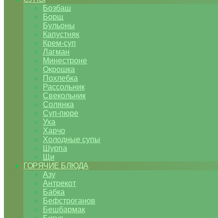
Бозбаш
Борщ
Бульоны
Капустняк
Крем-суп
Лагман
Минестроне
Окрошка
Похлебка
Рассольник
Свекольник
Солянка
Суп-пюре
Уха
Харчо
Холодные супы
Шурпа
Щи
ГОРЯЧИЕ БЛЮДА
Азу
Антрекот
Бабка
Бефстроганов
Бешбармак