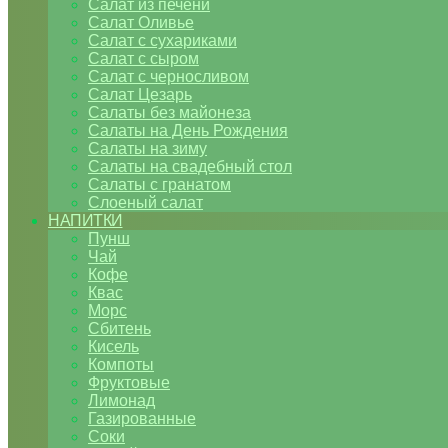
Салат из печени
Салат Оливье
Салат с сухариками
Салат с сыром
Салат с черносливом
Салат Цезарь
Салаты без майонеза
Салаты на День Рождения
Салаты на зиму
Салаты на свадебный стол
Салаты с гранатом
Слоеный салат
НАПИТКИ
Пунш
Чай
Кофе
Квас
Морс
Сбитень
Кисель
Компоты
Фруктовые
Лимонад
Газированные
Соки