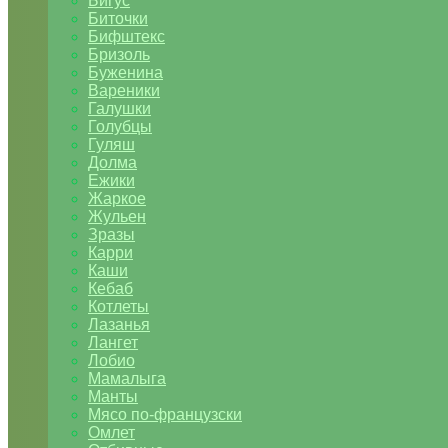
Бигус
Биточки
Бифштекс
Бризоль
Буженина
Вареники
Галушки
Голубцы
Гуляш
Долма
Ежики
Жаркое
Жульен
Зразы
Карри
Каши
Кебаб
Котлеты
Лазанья
Лангет
Лобио
Мамалыга
Манты
Мясо по-французски
Омлет