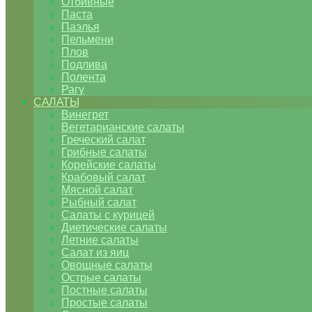
Отбивные
Паста
Паэлья
Пельмени
Плов
Подлива
Полента
Рагу
САЛАТЫ
Винегрет
Вегетарианские салаты
Греческий салат
Грибные салаты
Корейские салаты
Крабовый салат
Мясной салат
Рыбный салат
Салаты с курицей
Диетические салаты
Летние салаты
Салат из яиц
Овощные салаты
Острые салаты
Постные салаты
Простые салаты