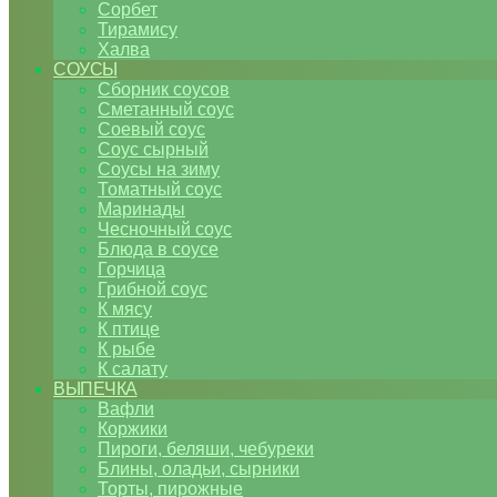
Сорбет
Тирамису
Халва
СОУСЫ
Сборник соусов
Сметанный соус
Соевый соус
Соус сырный
Соусы на зиму
Томатный соус
Маринады
Чесночный соус
Блюда в соусе
Горчица
Грибной соус
К мясу
К птице
К рыбе
К салату
ВЫПЕЧКА
Вафли
Коржики
Пироги, беляши, чебуреки
Блины, оладьи, сырники
Торты, пирожные