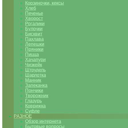
Корзиночки, кексы
Хлеб
Печенье
Хворост
Рогалики
Булочки
Бисквит
Пахлава
Лепешки
Пряники
Пицца
Хачапури
Чизкейк
Штрудель
Шарлотка
Манник
Запеканка
Пончики
Творожник
Глазурь
Коврижка
Суфле
РАЗНОЕ
Обзор интернета
Бытовые вопросы