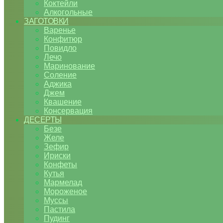
Коктейли
Алкогольные
ЗАГОТОВКИ
Варенье
Конфитюр
Повидло
Лечо
Маринование
Соление
Аджика
Джем
Квашение
Консервация
ДЕСЕРТЫ
Безе
Желе
Зефир
Ириски
Конфеты
Кутья
Мармелад
Мороженое
Муссы
Пастила
Пудинг