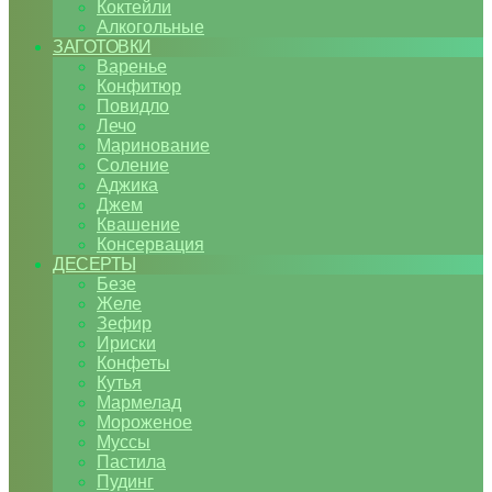
Коктейли
Алкогольные
ЗАГОТОВКИ
Варенье
Конфитюр
Повидло
Лечо
Маринование
Соление
Аджика
Джем
Квашение
Консервация
ДЕСЕРТЫ
Безе
Желе
Зефир
Ириски
Конфеты
Кутья
Мармелад
Мороженое
Муссы
Пастила
Пудинг