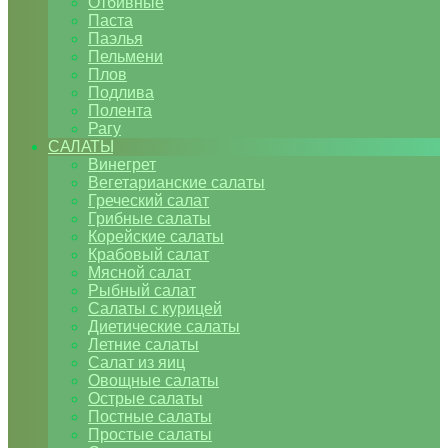
Отбивные
Паста
Паэлья
Пельмени
Плов
Подлива
Полента
Рагу
САЛАТЫ
Винегрет
Вегетарианские салаты
Греческий салат
Грибные салаты
Корейские салаты
Крабовый салат
Мясной салат
Рыбный салат
Салаты с курицей
Диетические салаты
Летние салаты
Салат из яиц
Овощные салаты
Острые салаты
Постные салаты
Простые салаты