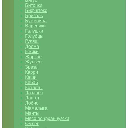
Бигус
Биточки
Бифштекс
Бризоль
Буженина
Вареники
Галушки
Голубцы
Гуляш
Долма
Ежики
Жаркое
Жульен
Зразы
Карри
Каши
Кебаб
Котлеты
Лазанья
Лангет
Лобио
Мамалыга
Манты
Мясо по-французски
Омлет