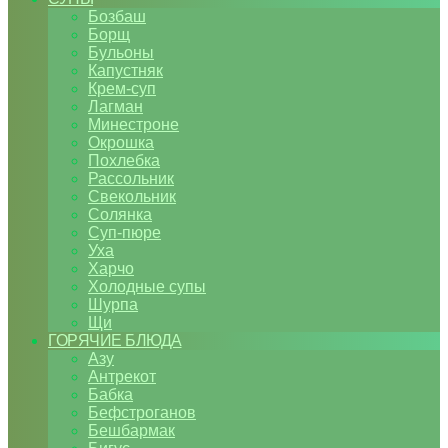
Бозбаш
Борщ
Бульоны
Капустняк
Крем-суп
Лагман
Минестроне
Окрошка
Похлебка
Рассольник
Свекольник
Солянка
Суп-пюре
Уха
Харчо
Холодные супы
Шурпа
Щи
ГОРЯЧИЕ БЛЮДА
Азу
Антрекот
Бабка
Бефстроганов
Бешбармак