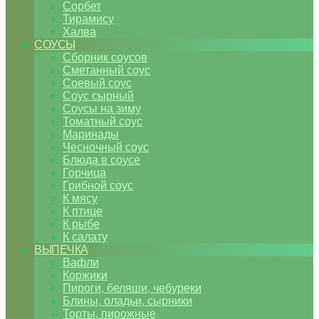
Сорбет
Тирамису
Халва
СОУСЫ
Сборник соусов
Сметанный соус
Соевый соус
Соус сырный
Соусы на зиму
Томатный соус
Маринады
Чесночный соус
Блюда в соусе
Горчица
Грибной соус
К мясу
К птице
К рыбе
К салату
ВЫПЕЧКА
Вафли
Коржики
Пироги, беляши, чебуреки
Блины, оладьи, сырники
Торты, пирожные