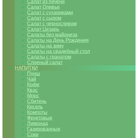
Салат из печени
Салат Оливье
Салат с сухариками
Салат с сыром
Салат с черносливом
Салат Цезарь
Салаты без майонеза
Салаты на День Рождения
Салаты на зиму
Салаты на свадебный стол
Салаты с гранатом
Слоеный салат
НАПИТКИ
Пунш
Чай
Кофе
Квас
Морс
Сбитень
Кисель
Компоты
Фруктовые
Лимонад
Газированные
Соки