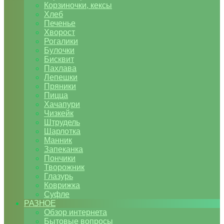
Корзиночки, кексы
Хлеб
Печенье
Хворост
Рогалики
Булочки
Бисквит
Пахлава
Лепешки
Пряники
Пицца
Хачапури
Чизкейк
Штрудель
Шарлотка
Манник
Запеканка
Пончики
Творожник
Глазурь
Коврижка
Суфле
РАЗНОЕ
Обзор интернета
Бытовые вопросы