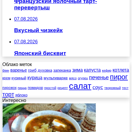
Французский яблочный тарт-
перевертыш
07.08.2026
Вкусный чизкейк
07.08.2026
Японский бисквит
Облако меток
зима
котлета
варенье
капуста
гриб
духовка
запеканка
блин
кефир
пирог
печенье
курица
мультиварке
куриный
крем
мясо
огурец
салат
соус
помидор
пирожок
пицца
простой
рецепт
творожный
тест
торт
яблоко
Интересно