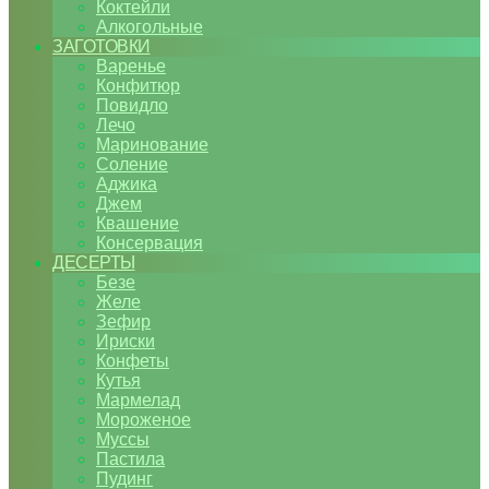
Коктейли
Алкогольные
ЗАГОТОВКИ
Варенье
Конфитюр
Повидло
Лечо
Маринование
Соление
Аджика
Джем
Квашение
Консервация
ДЕСЕРТЫ
Безе
Желе
Зефир
Ириски
Конфеты
Кутья
Мармелад
Мороженое
Муссы
Пастила
Пудинг