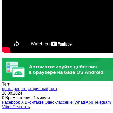
Теги
прага
рецепт
старинный
торт
28.08.2024
0
Время чтения: 1 минута
Facebook
X
Вконтакте
Одноклассники
WhatsApp
Telegram
Viber
Печатать