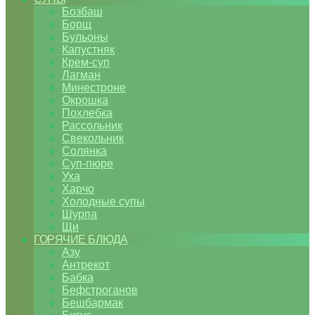
Бозбаш
Борщ
Бульоны
Капустняк
Крем-суп
Лагман
Минестроне
Окрошка
Похлебка
Рассольник
Свекольник
Солянка
Суп-пюре
Уха
Харчо
Холодные супы
Шурпа
Щи
ГОРЯЧИЕ БЛЮДА
Азу
Антрекот
Бабка
Бефстроганов
Бешбармак