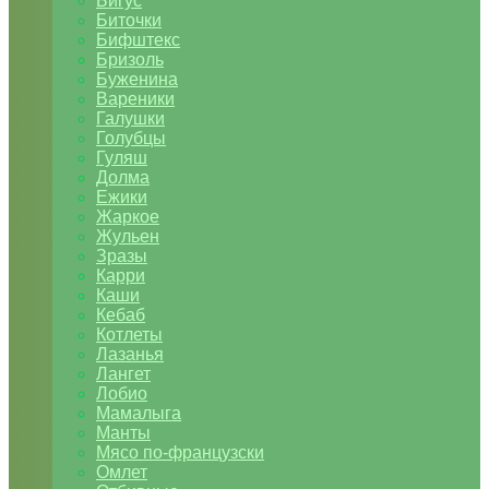
Бигус
Биточки
Бифштекс
Бризоль
Буженина
Вареники
Галушки
Голубцы
Гуляш
Долма
Ежики
Жаркое
Жульен
Зразы
Карри
Каши
Кебаб
Котлеты
Лазанья
Лангет
Лобио
Мамалыга
Манты
Мясо по-французски
Омлет