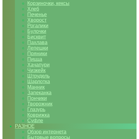
Корзиночки, кексы
Хлеб
Печенье
Хворост
Рогалики
Булочки
Бисквит
Пахлава
Лепешки
Пряники
Пицца
Хачапури
Чизкейк
Штрудель
Шарлотка
Манник
Запеканка
Пончики
Творожник
Глазурь
Коврижка
Суфле
РАЗНОЕ
Обзор интернета
Бытовые вопросы