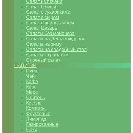
Салат из печени
Салат Оливье
Салат с сухариками
Салат с сыром
Салат с черносливом
Салат Цезарь
Салаты без майонеза
Салаты на День Рождения
Салаты на зиму
Салаты на свадебный стол
Салаты с гранатом
Слоеный салат
НАПИТКИ
Пунш
Чай
Кофе
Квас
Морс
Сбитень
Кисель
Компоты
Фруктовые
Лимонад
Газированные
Соки