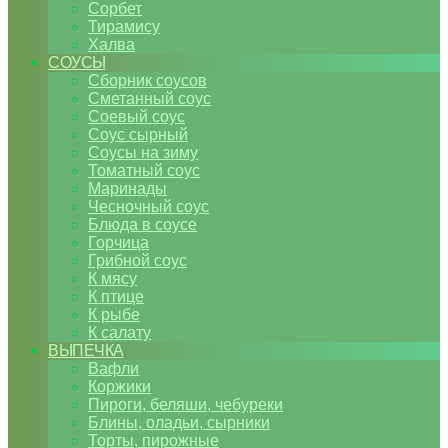
Сорбет
Тирамису
Халва
СОУСЫ
Сборник соусов
Сметанный соус
Соевый соус
Соус сырный
Соусы на зиму
Томатный соус
Маринады
Чесночный соус
Блюда в соусе
Горчица
Грибной соус
К мясу
К птице
К рыбе
К салату
ВЫПЕЧКА
Вафли
Коржики
Пироги, беляши, чебуреки
Блины, оладьи, сырники
Торты, пирожные