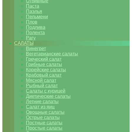
Отбивные
Паста
Паэлья
Пельмени
Плов
Подлива
Полента
Рагу
САЛАТЫ
Винегрет
Вегетарианские салаты
Греческий салат
Грибные салаты
Корейские салаты
Крабовый салат
Мясной салат
Рыбный салат
Салаты с курицей
Диетические салаты
Летние салаты
Салат из яиц
Овощные салаты
Острые салаты
Постные салаты
Простые салаты