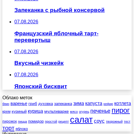
Запеканка с рыбной консервой
07.08.2026
Французский яблочный тарт-
перевертыш
07.08.2026
Вкусный чизкейк
07.08.2026
Японский бисквит
Облако меток
зима
котлета
варенье
капуста
гриб
духовка
запеканка
блин
кефир
пирог
печенье
курица
мультиварке
куриный
крем
мясо
огурец
салат
соус
помидор
пирожок
пицца
простой
рецепт
творожный
тест
торт
яблоко