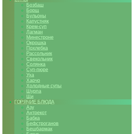
Бозбаш
Борщ
Бульоны
Капустняк
Крем-суп
Лагман
Минестроне
Окрошка
Похлебка
Рассольник
Свекольник
Солянка
Суп-пюре
Уха
Харчо
Холодные супы
Шурпа
Щи
ГОРЯЧИЕ БЛЮДА
Азу
Антрекот
Бабка
Бефстроганов
Бешбармак