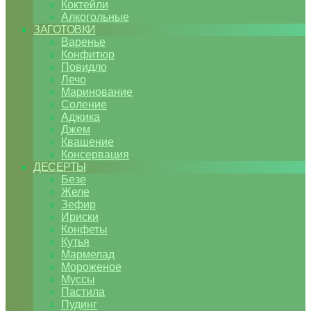
Коктейли
Алкогольные
ЗАГОТОВКИ
Варенье
Конфитюр
Повидло
Лечо
Маринование
Соление
Аджика
Джем
Квашение
Консервация
ДЕСЕРТЫ
Безе
Желе
Зефир
Ириски
Конфеты
Кутья
Мармелад
Мороженое
Муссы
Пастила
Пудинг