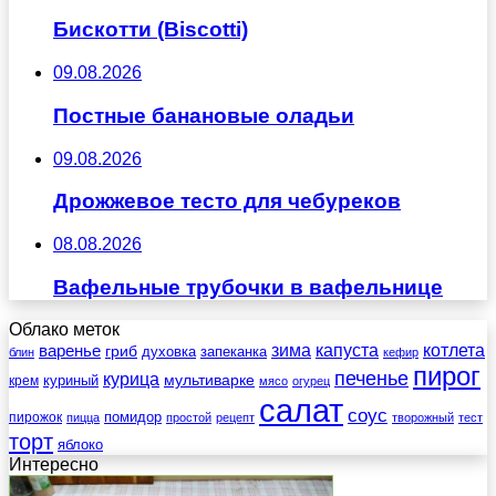
Бискотти (Biscotti)
09.08.2026
Постные банановые оладьи
09.08.2026
Дрожжевое тесто для чебуреков
08.08.2026
Вафельные трубочки в вафельнице
Облако меток
зима
котлета
варенье
капуста
гриб
духовка
запеканка
блин
кефир
пирог
печенье
курица
мультиварке
куриный
крем
мясо
огурец
салат
соус
помидор
пирожок
пицца
простой
рецепт
творожный
тест
торт
яблоко
Интересно