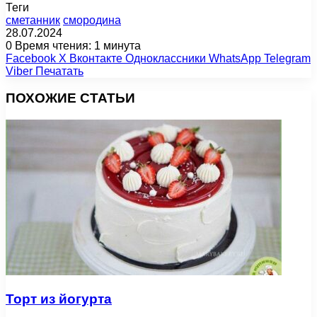
Теги
сметанник
смородина
28.07.2024
0
Время чтения: 1 минута
Facebook
X
Вконтакте
Одноклассники
WhatsApp
Telegram
Viber
Печатать
ПОХОЖИЕ СТАТЬИ
Торт из йогурта