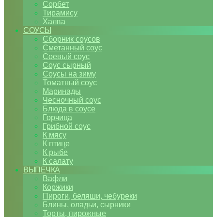
Сорбет
Тирамису
Халва
СОУСЫ
Сборник соусов
Сметанный соус
Соевый соус
Соус сырный
Соусы на зиму
Томатный соус
Маринады
Чесночный соус
Блюда в соусе
Горчица
Грибной соус
К мясу
К птице
К рыбе
К салату
ВЫПЕЧКА
Вафли
Коржики
Пироги, беляши, чебуреки
Блины, оладьи, сырники
Торты, пирожные