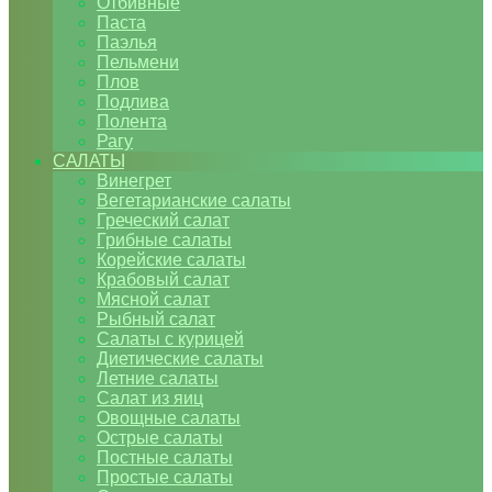
Отбивные
Паста
Паэлья
Пельмени
Плов
Подлива
Полента
Рагу
САЛАТЫ
Винегрет
Вегетарианские салаты
Греческий салат
Грибные салаты
Корейские салаты
Крабовый салат
Мясной салат
Рыбный салат
Салаты с курицей
Диетические салаты
Летние салаты
Салат из яиц
Овощные салаты
Острые салаты
Постные салаты
Простые салаты