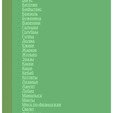
Бигус
Биточки
Бифштекс
Бризоль
Буженина
Вареники
Галушки
Голубцы
Гуляш
Долма
Ежики
Жаркое
Жульен
Зразы
Карри
Каши
Кебаб
Котлеты
Лазанья
Лангет
Лобио
Мамалыга
Манты
Мясо по-французски
Омлет