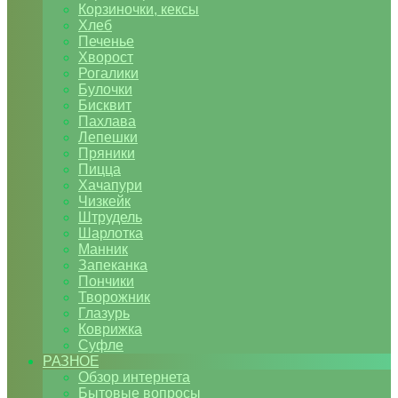
Корзиночки, кексы
Хлеб
Печенье
Хворост
Рогалики
Булочки
Бисквит
Пахлава
Лепешки
Пряники
Пицца
Хачапури
Чизкейк
Штрудель
Шарлотка
Манник
Запеканка
Пончики
Творожник
Глазурь
Коврижка
Суфле
РАЗНОЕ
Обзор интернета
Бытовые вопросы