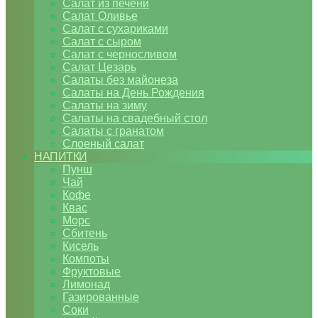
Салат из печени
Салат Оливье
Салат с сухариками
Салат с сыром
Салат с черносливом
Салат Цезарь
Салаты без майонеза
Салаты на День Рождения
Салаты на зиму
Салаты на свадебный стол
Салаты с гранатом
Слоеный салат
НАПИТКИ
Пунш
Чай
Кофе
Квас
Морс
Сбитень
Кисель
Компоты
Фруктовые
Лимонад
Газированные
Соки