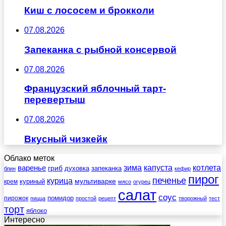
Киш с лососем и брокколи
07.08.2026
Запеканка с рыбной консервой
07.08.2026
Французский яблочный тарт-
перевертыш
07.08.2026
Вкусный чизкейк
Облако меток
зима
котлета
варенье
капуста
гриб
духовка
запеканка
блин
кефир
пирог
печенье
курица
мультиварке
куриный
крем
мясо
огурец
салат
соус
помидор
пирожок
пицца
простой
рецепт
творожный
тест
торт
яблоко
Интересно