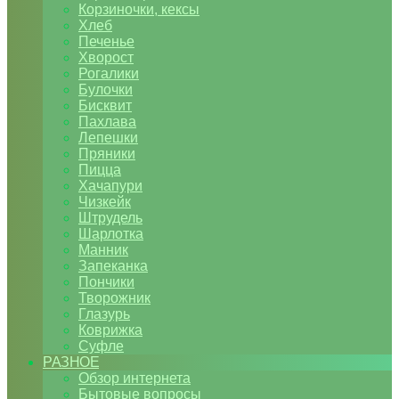
Корзиночки, кексы
Хлеб
Печенье
Хворост
Рогалики
Булочки
Бисквит
Пахлава
Лепешки
Пряники
Пицца
Хачапури
Чизкейк
Штрудель
Шарлотка
Манник
Запеканка
Пончики
Творожник
Глазурь
Коврижка
Суфле
РАЗНОЕ
Обзор интернета
Бытовые вопросы