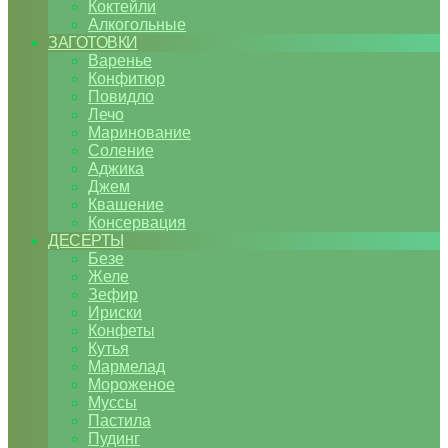
Коктейли
Алкогольные
ЗАГОТОВКИ
Варенье
Конфитюр
Повидло
Лечо
Маринование
Соление
Аджика
Джем
Квашение
Консервация
ДЕСЕРТЫ
Безе
Желе
Зефир
Ириски
Конфеты
Кутья
Мармелад
Мороженое
Муссы
Пастила
Пудинг