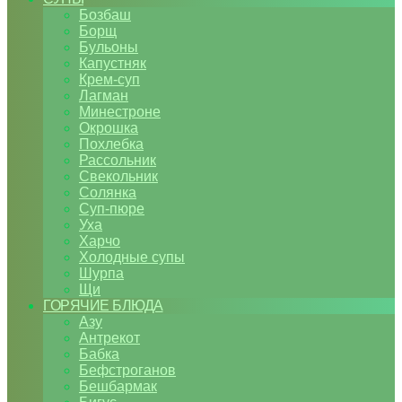
Бозбаш
Борщ
Бульоны
Капустняк
Крем-суп
Лагман
Минестроне
Окрошка
Похлебка
Рассольник
Свекольник
Солянка
Суп-пюре
Уха
Харчо
Холодные супы
Шурпа
Щи
ГОРЯЧИЕ БЛЮДА
Азу
Антрекот
Бабка
Бефстроганов
Бешбармак