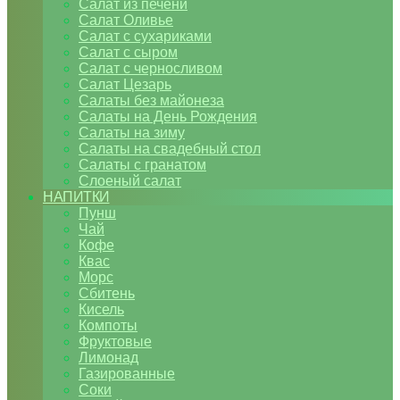
Салат из печени
Салат Оливье
Салат с сухариками
Салат с сыром
Салат с черносливом
Салат Цезарь
Салаты без майонеза
Салаты на День Рождения
Салаты на зиму
Салаты на свадебный стол
Салаты с гранатом
Слоеный салат
НАПИТКИ
Пунш
Чай
Кофе
Квас
Морс
Сбитень
Кисель
Компоты
Фруктовые
Лимонад
Газированные
Соки