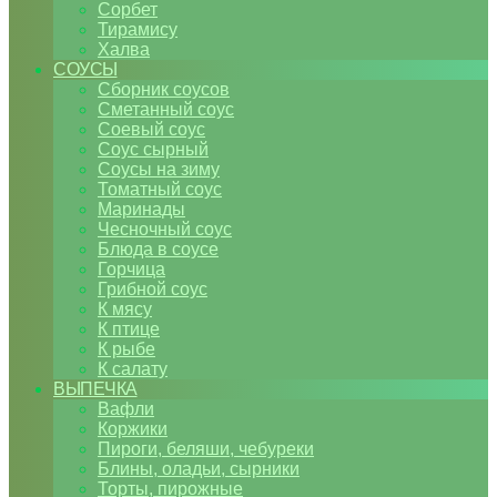
Сорбет
Тирамису
Халва
СОУСЫ
Сборник соусов
Сметанный соус
Соевый соус
Соус сырный
Соусы на зиму
Томатный соус
Маринады
Чесночный соус
Блюда в соусе
Горчица
Грибной соус
К мясу
К птице
К рыбе
К салату
ВЫПЕЧКА
Вафли
Коржики
Пироги, беляши, чебуреки
Блины, оладьи, сырники
Торты, пирожные