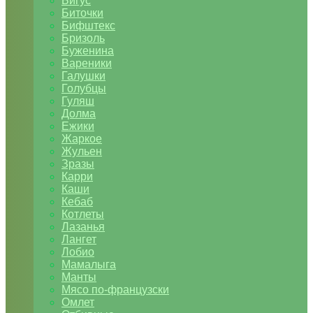
Бигус
Биточки
Бифштекс
Бризоль
Буженина
Вареники
Галушки
Голубцы
Гуляш
Долма
Ежики
Жаркое
Жульен
Зразы
Карри
Каши
Кебаб
Котлеты
Лазанья
Лангет
Лобио
Мамалыга
Манты
Мясо по-французски
Омлет