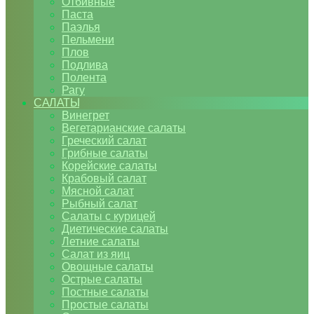
Отбивные
Паста
Паэлья
Пельмени
Плов
Подлива
Полента
Рагу
САЛАТЫ
Винегрет
Вегетарианские салаты
Греческий салат
Грибные салаты
Корейские салаты
Крабовый салат
Мясной салат
Рыбный салат
Салаты с курицей
Диетические салаты
Летние салаты
Салат из яиц
Овощные салаты
Острые салаты
Постные салаты
Простые салаты