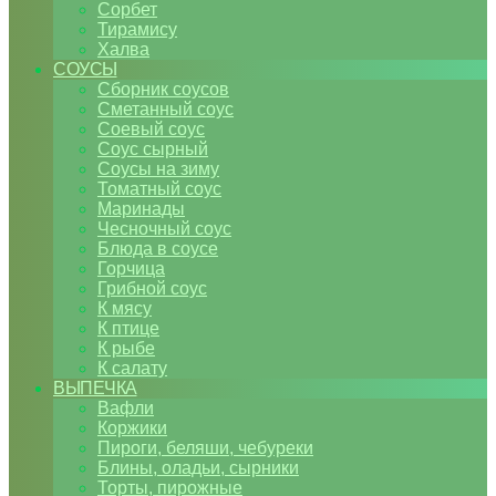
Сорбет
Тирамису
Халва
СОУСЫ
Сборник соусов
Сметанный соус
Соевый соус
Соус сырный
Соусы на зиму
Томатный соус
Маринады
Чесночный соус
Блюда в соусе
Горчица
Грибной соус
К мясу
К птице
К рыбе
К салату
ВЫПЕЧКА
Вафли
Коржики
Пироги, беляши, чебуреки
Блины, оладьи, сырники
Торты, пирожные