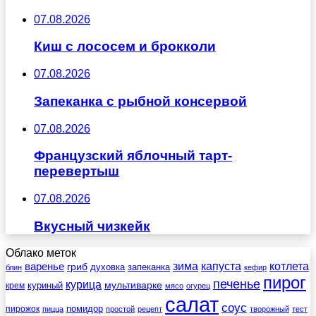
07.08.2026
Киш с лососем и брокколи
07.08.2026
Запеканка с рыбной консервой
07.08.2026
Французский яблочный тарт-
перевертыш
07.08.2026
Вкусный чизкейк
Облако меток
зима
котлета
варенье
капуста
гриб
духовка
запеканка
блин
кефир
пирог
печенье
курица
мультиварке
куриный
крем
мясо
огурец
салат
соус
помидор
пирожок
пицца
простой
рецепт
творожный
тест