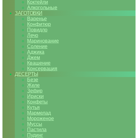
Коктейли
Алкогольные
ЗАГОТОВКИ
Варенье
Конфитюр
Повидло
Лечо
Маринование
Соление
Аджика
Джем
Квашение
Консервация
ДЕСЕРТЫ
Безе
Желе
Зефир
Ириски
Конфеты
Кутья
Мармелад
Мороженое
Муссы
Пастила
Пудинг