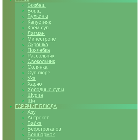
Бозбаш
Борщ
Бульоны
Капустняк
Крем-суп
Лагман
Минестроне
Окрошка
Похлебка
Рассольник
Свекольник
Солянка
Суп-пюре
Уха
Харчо
Холодные супы
Шурпа
Щи
ГОРЯЧИЕ БЛЮДА
Азу
Антрекот
Бабка
Бефстроганов
Бешбармак