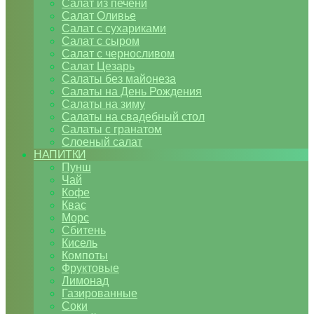
Салат из печени
Салат Оливье
Салат с сухариками
Салат с сыром
Салат с черносливом
Салат Цезарь
Салаты без майонеза
Салаты на День Рождения
Салаты на зиму
Салаты на свадебный стол
Салаты с гранатом
Слоеный салат
НАПИТКИ
Пунш
Чай
Кофе
Квас
Морс
Сбитень
Кисель
Компоты
Фруктовые
Лимонад
Газированные
Соки