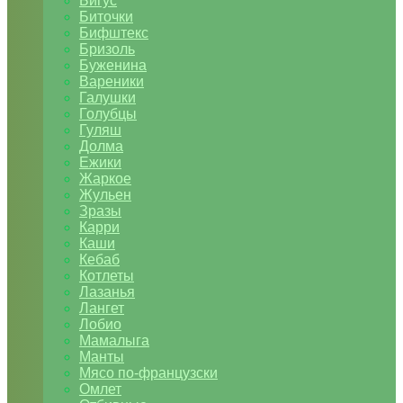
Бигус
Биточки
Бифштекс
Бризоль
Буженина
Вареники
Галушки
Голубцы
Гуляш
Долма
Ежики
Жаркое
Жульен
Зразы
Карри
Каши
Кебаб
Котлеты
Лазанья
Лангет
Лобио
Мамалыга
Манты
Мясо по-французски
Омлет