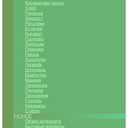
Корзиночки, кексы
Хлеб
Печенье
Хворост
Рогалики
Булочки
Бисквит
Пахлава
Лепешки
Пряники
Пицца
Хачапури
Чизкейк
Штрудель
Шарлотка
Манник
Запеканка
Пончики
Творожник
Глазурь
Коврижка
Суфле
РАЗНОЕ
Обзор интернета
Бытовые вопросы