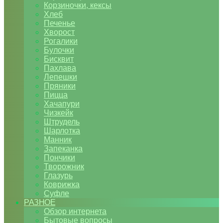
Корзиночки, кексы
Хлеб
Печенье
Хворост
Рогалики
Булочки
Бисквит
Пахлава
Лепешки
Пряники
Пицца
Хачапури
Чизкейк
Штрудель
Шарлотка
Манник
Запеканка
Пончики
Творожник
Глазурь
Коврижка
Суфле
РАЗНОЕ
Обзор интернета
Бытовые вопросы