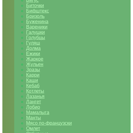
Бигус
Биточки
Бифштекс
Бризоль
Буженина
Вареники
Галушки
Голубцы
Гуляш
Долма
Ежики
Жаркое
Жульен
Зразы
Карри
Каши
Кебаб
Котлеты
Лазанья
Лангет
Лобио
Мамалыга
Манты
Мясо по-французски
Омлет