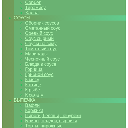
Сорбет
Тирамису
Халва
СОУСЫ
Сборник соусов
Сметанный соус
Соевый соус
Соус сырный
Соусы на зиму
Томатный соус
Маринады
Чесночный соус
Блюда в соусе
Горчица
Грибной соус
К мясу
К птице
К рыбе
К салату
ВЫПЕЧКА
Вафли
Коржики
Пироги, беляши, чебуреки
Блины, оладьи, сырники
Торты, пирожные