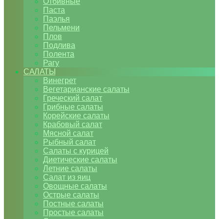
Отбивные
Паста
Паэлья
Пельмени
Плов
Подлива
Полента
Рагу
САЛАТЫ
Винегрет
Вегетарианские салаты
Греческий салат
Грибные салаты
Корейские салаты
Крабовый салат
Мясной салат
Рыбный салат
Салаты с курицей
Диетические салаты
Летние салаты
Салат из яиц
Овощные салаты
Острые салаты
Постные салаты
Простые салаты