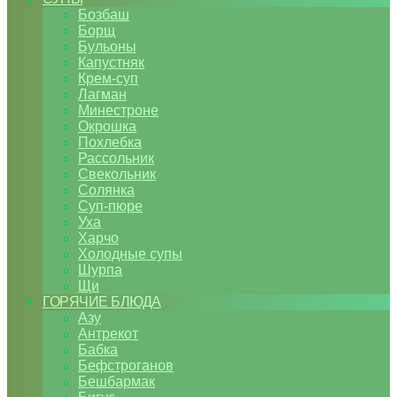
Бозбаш
Борщ
Бульоны
Капустняк
Крем-суп
Лагман
Минестроне
Окрошка
Похлебка
Рассольник
Свекольник
Солянка
Суп-пюре
Уха
Харчо
Холодные супы
Шурпа
Щи
ГОРЯЧИЕ БЛЮДА
Азу
Антрекот
Бабка
Бефстроганов
Бешбармак