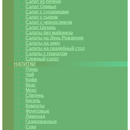
Салат из печени
Салат Оливье
Салат с сухариками
Салат с сыром
Салат с черносливом
Салат Цезарь
Салаты без майонеза
Салаты на День Рождения
Салаты на зиму
Салаты на свадебный стол
Салаты с гранатом
Слоеный салат
НАПИТКИ
Пунш
Чай
Кофе
Квас
Морс
Сбитень
Кисель
Компоты
Фруктовые
Лимонад
Газированные
Соки