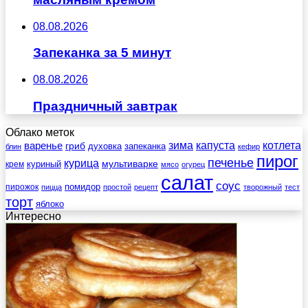
08.08.2026
Запеканка за 5 минут
08.08.2026
Праздничный завтрак
Облако меток
зима
котлета
варенье
капуста
гриб
духовка
запеканка
блин
кефир
пирог
печенье
курица
мультиварке
куриный
крем
мясо
огурец
салат
соус
помидор
пирожок
пицца
простой
рецепт
творожный
тест
торт
яблоко
Интересно