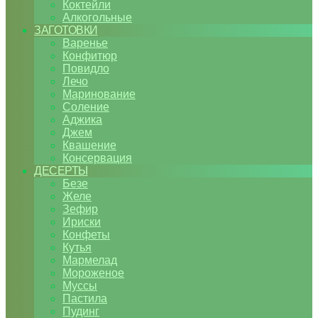
Коктейли
Алкогольные
ЗАГОТОВКИ
Варенье
Конфитюр
Повидло
Лечо
Маринование
Соление
Аджика
Джем
Квашение
Консервация
ДЕСЕРТЫ
Безе
Желе
Зефир
Ириски
Конфеты
Кутья
Мармелад
Мороженое
Муссы
Пастила
Пудинг