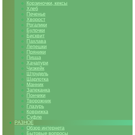
Корзиночки, кексы
Хлеб
Печенье
Хворост
Рогалики
Булочки
Бисквит
Пахлава
Лепешки
Пряники
Пицца
Хачапури
Чизкейк
Штрудель
Шарлотка
Манник
Запеканка
Пончики
Творожник
Глазурь
Коврижка
Суфле
РАЗНОЕ
Обзор интернета
Бытовые вопросы