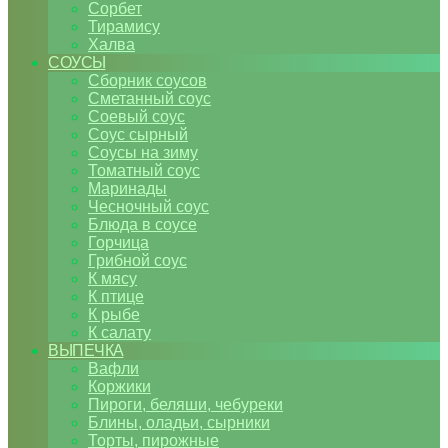
Сорбет
Тирамису
Халва
СОУСЫ
Сборник соусов
Сметанный соус
Соевый соус
Соус сырный
Соусы на зиму
Томатный соус
Маринады
Чесночный соус
Блюда в соусе
Горчица
Грибной соус
К мясу
К птице
К рыбе
К салату
ВЫПЕЧКА
Вафли
Коржики
Пироги, беляши, чебуреки
Блины, оладьи, сырники
Торты, пирожные