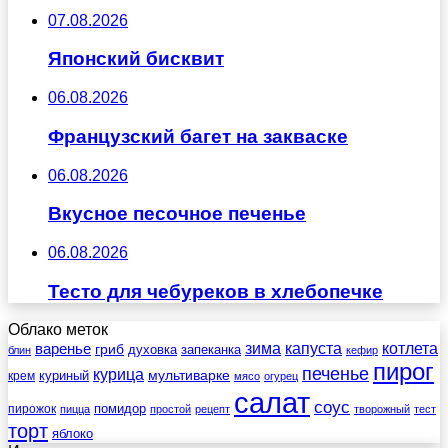
07.08.2026
Японский бисквит
06.08.2026
Французский багет на закваске
06.08.2026
Вкусное песочное печенье
06.08.2026
Тесто для чебуреков в хлебопечке
Облако меток
зима
котлета
варенье
капуста
гриб
духовка
запеканка
блин
кефир
пирог
печенье
курица
мультиварке
куриный
крем
мясо
огурец
салат
соус
помидор
пирожок
пицца
простой
рецепт
творожный
тест
торт
яблоко