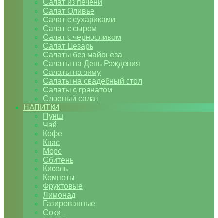
Салат из печени
Салат Оливье
Салат с сухариками
Салат с сыром
Салат с черносливом
Салат Цезарь
Салаты без майонеза
Салаты на День Рождения
Салаты на зиму
Салаты на свадебный стол
Салаты с гранатом
Слоеный салат
НАПИТКИ
Пунш
Чай
Кофе
Квас
Морс
Сбитень
Кисель
Компоты
Фруктовые
Лимонад
Газированные
Соки