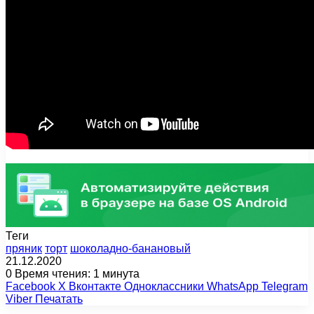
Теги
пряник
торт
шоколадно-банановый
21.12.2020
0
Время чтения: 1 минута
Facebook
X
Вконтакте
Одноклассники
WhatsApp
Telegram
Viber
Печатать