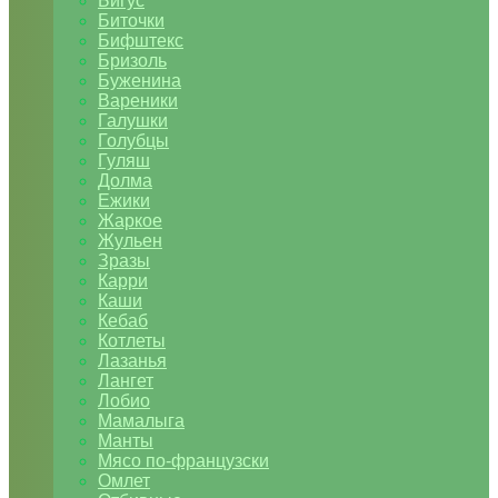
Бигус
Биточки
Бифштекс
Бризоль
Буженина
Вареники
Галушки
Голубцы
Гуляш
Долма
Ежики
Жаркое
Жульен
Зразы
Карри
Каши
Кебаб
Котлеты
Лазанья
Лангет
Лобио
Мамалыга
Манты
Мясо по-французски
Омлет