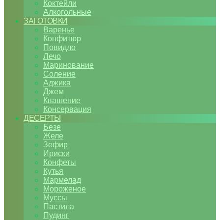
Коктейли
Алкогольные
ЗАГОТОВКИ
Варенье
Конфитюр
Повидло
Лечо
Маринование
Соление
Аджика
Джем
Квашение
Консервация
ДЕСЕРТЫ
Безе
Желе
Зефир
Ириски
Конфеты
Кутья
Мармелад
Мороженое
Муссы
Пастила
Пудинг