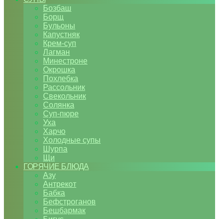
Бозбаш
Борщ
Бульоны
Капустняк
Крем-суп
Лагман
Минестроне
Окрошка
Похлебка
Рассольник
Свекольник
Солянка
Суп-пюре
Уха
Харчо
Холодные супы
Шурпа
Щи
ГОРЯЧИЕ БЛЮДА
Азу
Антрекот
Бабка
Бефстроганов
Бешбармак