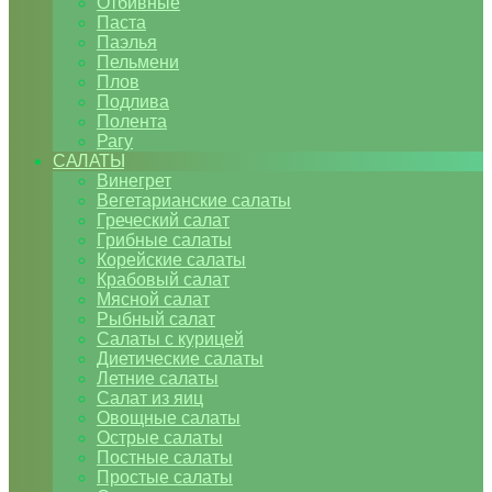
Отбивные
Паста
Паэлья
Пельмени
Плов
Подлива
Полента
Рагу
САЛАТЫ
Винегрет
Вегетарианские салаты
Греческий салат
Грибные салаты
Корейские салаты
Крабовый салат
Мясной салат
Рыбный салат
Салаты с курицей
Диетические салаты
Летние салаты
Салат из яиц
Овощные салаты
Острые салаты
Постные салаты
Простые салаты