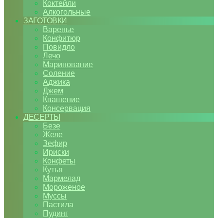
Коктейли
Алкогольные
ЗАГОТОВКИ
Варенье
Конфитюр
Повидло
Лечо
Маринование
Соление
Аджика
Джем
Квашение
Консервация
ДЕСЕРТЫ
Безе
Желе
Зефир
Ириски
Конфеты
Кутья
Мармелад
Мороженое
Муссы
Пастила
Пудинг