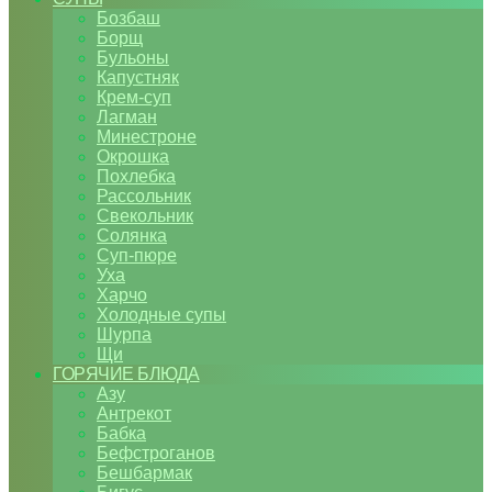
Бозбаш
Борщ
Бульоны
Капустняк
Крем-суп
Лагман
Минестроне
Окрошка
Похлебка
Рассольник
Свекольник
Солянка
Суп-пюре
Уха
Харчо
Холодные супы
Шурпа
Щи
ГОРЯЧИЕ БЛЮДА
Азу
Антрекот
Бабка
Бефстроганов
Бешбармак