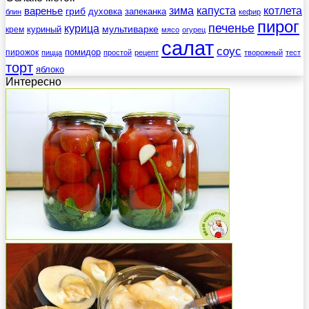
зима
котлета
варенье
капуста
гриб
духовка
запеканка
блин
кефир
пирог
печенье
курица
мультиварке
куриный
крем
мясо
огурец
салат
соус
помидор
пирожок
пицца
простой
рецепт
творожный
тест
торт
яблоко
Интересно