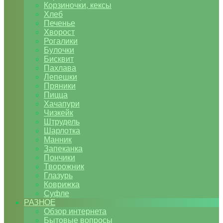
Корзиночки, кексы
Хлеб
Печенье
Хворост
Рогалики
Булочки
Бисквит
Пахлава
Лепешки
Пряники
Пицца
Хачапури
Чизкейк
Штрудель
Шарлотка
Манник
Запеканка
Пончики
Творожник
Глазурь
Коврижка
Суфле
РАЗНОЕ
Обзор интернета
Бытовые вопросы