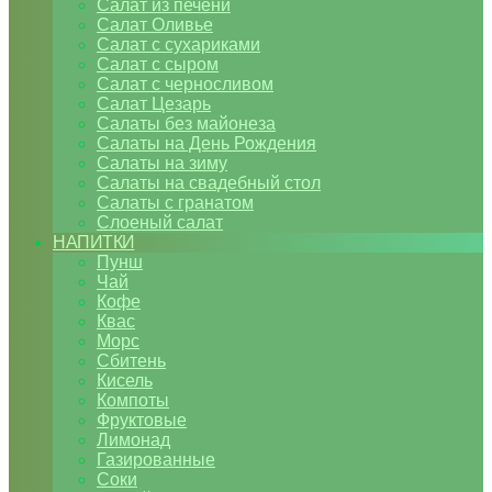
Салат из печени
Салат Оливье
Салат с сухариками
Салат с сыром
Салат с черносливом
Салат Цезарь
Салаты без майонеза
Салаты на День Рождения
Салаты на зиму
Салаты на свадебный стол
Салаты с гранатом
Слоеный салат
НАПИТКИ
Пунш
Чай
Кофе
Квас
Морс
Сбитень
Кисель
Компоты
Фруктовые
Лимонад
Газированные
Соки