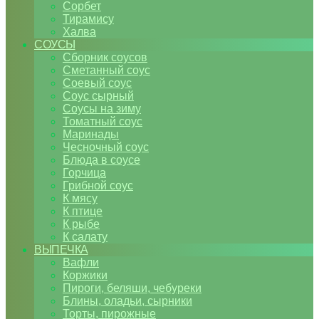
Сорбет
Тирамису
Халва
СОУСЫ
Сборник соусов
Сметанный соус
Соевый соус
Соус сырный
Соусы на зиму
Томатный соус
Маринады
Чесночный соус
Блюда в соусе
Горчица
Грибной соус
К мясу
К птице
К рыбе
К салату
ВЫПЕЧКА
Вафли
Коржики
Пироги, беляши, чебуреки
Блины, оладьи, сырники
Торты, пирожные