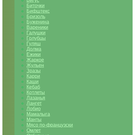
Бигус
Биточки
Бифштекс
Бризоль
Буженина
Вареники
Галушки
Голубцы
Гуляш
Долма
Ежики
Жаркое
Жульен
Зразы
Карри
Каши
Кебаб
Котлеты
Лазанья
Лангет
Лобио
Мамалыга
Манты
Мясо по-французски
Омлет