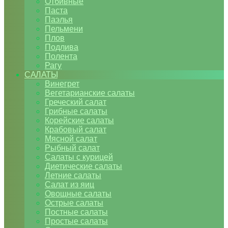
Отбивные
Паста
Паэлья
Пельмени
Плов
Подлива
Полента
Рагу
САЛАТЫ
Винегрет
Вегетарианские салаты
Греческий салат
Грибные салаты
Корейские салаты
Крабовый салат
Мясной салат
Рыбный салат
Салаты с курицей
Диетические салаты
Летние салаты
Салат из яиц
Овощные салаты
Острые салаты
Постные салаты
Простые салаты