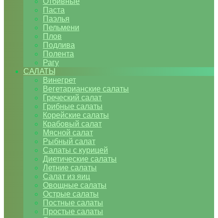
Отбивные
Паста
Паэлья
Пельмени
Плов
Подлива
Полента
Рагу
САЛАТЫ
Винегрет
Вегетарианские салаты
Греческий салат
Грибные салаты
Корейские салаты
Крабовый салат
Мясной салат
Рыбный салат
Салаты с курицей
Диетические салаты
Летние салаты
Салат из яиц
Овощные салаты
Острые салаты
Постные салаты
Простые салаты