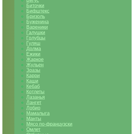
Бигус
Биточки
Бифштекс
Бризоль
Буженина
Вареники
Галушки
Голубцы
Гуляш
Долма
Ежики
Жаркое
Жульен
Зразы
Карри
Каши
Кебаб
Котлеты
Лазанья
Лангет
Лобио
Мамалыга
Манты
Мясо по-французски
Омлет