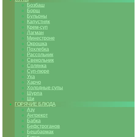
Бозбаш
Борщ
Бульоны
Капустняк
Крем-суп
Лагман
Минестроне
Окрошка
Похлебка
Рассольник
Свекольник
Солянка
Суп-пюре
Уха
Харчо
Холодные супы
Шурпа
Щи
ГОРЯЧИЕ БЛЮДА
Азу
Антрекот
Бабка
Бефстроганов
Бешбармак