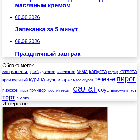
масляным кремом
08.08.2026
Запеканка за 5 минут
08.08.2026
Праздничный завтрак
Облако меток
зима
котлета
варенье
капуста
гриб
духовка
запеканка
блин
кефир
пирог
печенье
курица
мультиварке
куриный
крем
мясо
огурец
салат
соус
помидор
пирожок
пицца
простой
рецепт
творожный
тест
торт
яблоко
Интересно