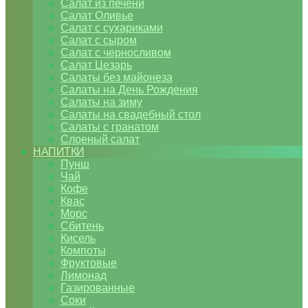
Салат из печени
Салат Оливье
Салат с сухариками
Салат с сыром
Салат с черносливом
Салат Цезарь
Салаты без майонеза
Салаты на День Рождения
Салаты на зиму
Салаты на свадебный стол
Салаты с гранатом
Слоеный салат
НАПИТКИ
Пунш
Чай
Кофе
Квас
Морс
Сбитень
Кисель
Компоты
Фруктовые
Лимонад
Газированные
Соки