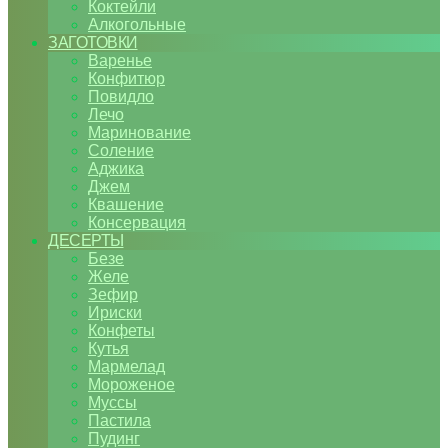
Коктейли
Алкогольные
ЗАГОТОВКИ
Варенье
Конфитюр
Повидло
Лечо
Маринование
Соление
Аджика
Джем
Квашение
Консервация
ДЕСЕРТЫ
Безе
Желе
Зефир
Ириски
Конфеты
Кутья
Мармелад
Мороженое
Муссы
Пастила
Пудинг