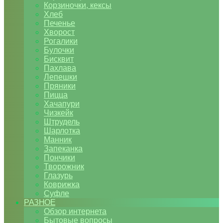
Корзиночки, кексы
Хлеб
Печенье
Хворост
Рогалики
Булочки
Бисквит
Пахлава
Лепешки
Пряники
Пицца
Хачапури
Чизкейк
Штрудель
Шарлотка
Манник
Запеканка
Пончики
Творожник
Глазурь
Коврижка
Суфле
РАЗНОЕ
Обзор интернета
Бытовые вопросы