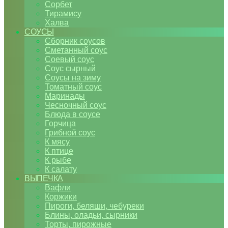
Сорбет
Тирамису
Халва
СОУСЫ
Сборник соусов
Сметанный соус
Соевый соус
Соус сырный
Соусы на зиму
Томатный соус
Маринады
Чесночный соус
Блюда в соусе
Горчица
Грибной соус
К мясу
К птице
К рыбе
К салату
ВЫПЕЧКА
Вафли
Коржики
Пироги, беляши, чебуреки
Блины, оладьи, сырники
Торты, пирожные