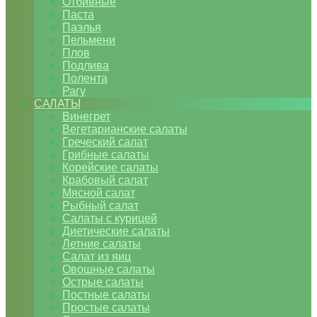
Отбивные
Паста
Паэлья
Пельмени
Плов
Подлива
Полента
Рагу
САЛАТЫ
Винегрет
Вегетарианские салаты
Греческий салат
Грибные салаты
Корейские салаты
Крабовый салат
Мясной салат
Рыбный салат
Салаты с курицей
Диетические салаты
Летние салаты
Салат из яиц
Овощные салаты
Острые салаты
Постные салаты
Простые салаты