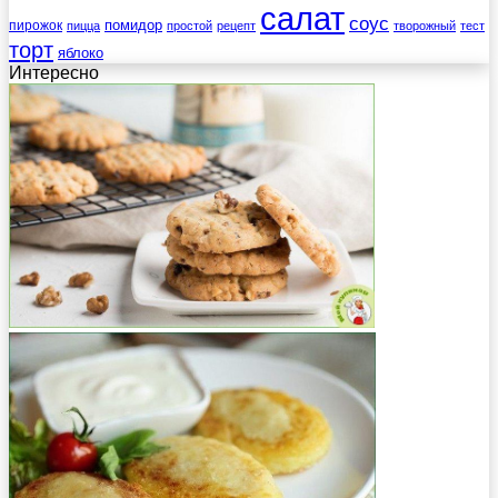
салат
соус
помидор
пирожок
пицца
простой
рецепт
творожный
тест
торт
яблоко
Интересно