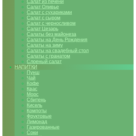
Салат из печени
Салат Оливье
Салат с сухариками
Салат с сыром
Салат с черносливом
Салат Цезарь
Салаты без майонеза
Салаты на День Рождения
Салаты на зиму
Салаты на свадебный стол
Салаты с гранатом
Слоеный салат
НАПИТКИ
Пунш
Чай
Кофе
Квас
Морс
Сбитень
Кисель
Компоты
Фруктовые
Лимонад
Газированные
Соки