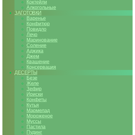
Коктейли
Алкогольные
ЗАГОТОВКИ
Варенье
Конфитюр
Повидло
Лечо
Маринование
Соление
Аджика
Джем
Квашение
Консервация
ДЕСЕРТЫ
Безе
Желе
Зефир
Ириски
Конфеты
Кутья
Мармелад
Мороженое
Муссы
Пастила
Пудинг