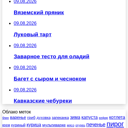
09.08.2026
Вяземский пряник
09.08.2026
Луковый тарт
09.08.2026
Заварное тесто для оладий
09.08.2026
Багет с сыром и чесноком
09.08.2026
Кавказские чебуреки
Облако меток
зима
котлета
варенье
капуста
гриб
духовка
запеканка
блин
кефир
пирог
печенье
курица
мультиварке
куриный
крем
мясо
огурец