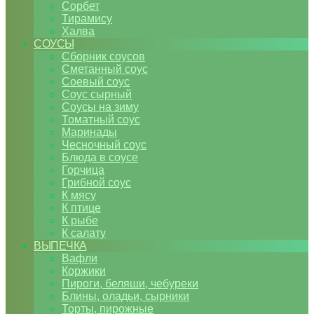
Сорбет
Тирамису
Халва
СОУСЫ
Сборник соусов
Сметанный соус
Соевый соус
Соус сырный
Соусы на зиму
Томатный соус
Маринады
Чесночный соус
Блюда в соусе
Горчица
Грибной соус
К мясу
К птице
К рыбе
К салату
ВЫПЕЧКА
Вафли
Коржики
Пироги, беляши, чебуреки
Блины, оладьи, сырники
Торты, пирожные