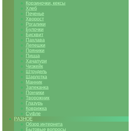
Корзиночки, кексы
Хлеб
Печенье
Хворост
Рогалики
Булочки
Бисквит
Пахлава
Лепешки
Пряники
Пицца
Хачапури
Чизкейк
Штрудель
Шарлотка
Манник
Запеканка
Пончики
Творожник
Глазурь
Коврижка
Суфле
РАЗНОЕ
Обзор интернета
Бытовые вопросы