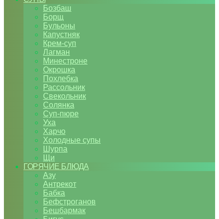
Бозбаш
Борщ
Бульоны
Капустняк
Крем-суп
Лагман
Минестроне
Окрошка
Похлебка
Рассольник
Свекольник
Солянка
Суп-пюре
Уха
Харчо
Холодные супы
Шурпа
Щи
ГОРЯЧИЕ БЛЮДА
Азу
Антрекот
Бабка
Бефстроганов
Бешбармак