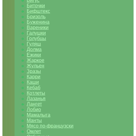
Бигус
Биточки
Бифштекс
Бризоль
Буженина
Вареники
Галушки
Голубцы
Гуляш
Долма
Ежики
Жаркое
Жульен
Зразы
Карри
Каши
Кебаб
Котлеты
Лазанья
Лангет
Лобио
Мамалыга
Манты
Мясо по-французски
Омлет