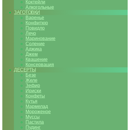
Коктейли
Алкогольные
ЗАГОТОВКИ
Варенье
Конфитюр
Повидло
Лечо
Маринование
Соление
Аджика
Джем
Квашение
Консервация
ДЕСЕРТЫ
Безе
Желе
Зефир
Ириски
Конфеты
Кутья
Мармелад
Мороженое
Муссы
Пастила
Пудинг