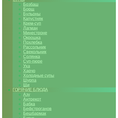
Бозбаш
Борщ
Бульоны
Капустняк
Крем-суп
Лагман
Минестроне
Окрошка
Похлебка
Рассольник
Свекольник
Солянка
Суп-пюре
Уха
Харчо
Холодные супы
Шурпа
Щи
ГОРЯЧИЕ БЛЮДА
Азу
Антрекот
Бабка
Бефстроганов
Бешбармак