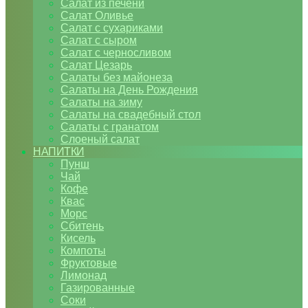
Салат из печени
Салат Оливье
Салат с сухариками
Салат с сыром
Салат с черносливом
Салат Цезарь
Салаты без майонеза
Салаты на День Рождения
Салаты на зиму
Салаты на свадебный стол
Салаты с гранатом
Слоеный салат
НАПИТКИ
Пунш
Чай
Кофе
Квас
Морс
Сбитень
Кисель
Компоты
Фруктовые
Лимонад
Газированные
Соки