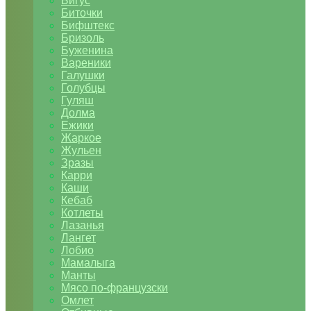
Бигус
Биточки
Бифштекс
Бризоль
Буженина
Вареники
Галушки
Голубцы
Гуляш
Долма
Ежики
Жаркое
Жульен
Зразы
Карри
Каши
Кебаб
Котлеты
Лазанья
Лангет
Лобио
Мамалыга
Манты
Мясо по-французски
Омлет