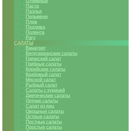
Отбивные
Паста
Паэлья
Пельмени
Плов
Подлива
Полента
Рагу
САЛАТЫ
Винегрет
Вегетарианские салаты
Греческий салат
Грибные салаты
Корейские салаты
Крабовый салат
Мясной салат
Рыбный салат
Салаты с курицей
Диетические салаты
Летние салаты
Салат из яиц
Овощные салаты
Острые салаты
Постные салаты
Простые салаты