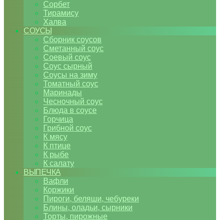
Сорбет
Тирамису
Халва
СОУСЫ
Сборник соусов
Сметанный соус
Соевый соус
Соус сырный
Соусы на зиму
Томатный соус
Маринады
Чесночный соус
Блюда в соусе
Горчица
Грибной соус
К мясу
К птице
К рыбе
К салату
ВЫПЕЧКА
Вафли
Коржики
Пироги, беляши, чебуреки
Блины, оладьи, сырники
Торты, пирожные