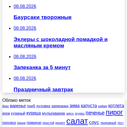
08.08.2026
Баурсаки творожные
08.08.2026
Эклеры с шоколадной помадкой и
масляным кремом
08.08.2026
Запеканка за 5 минут
08.08.2026
Праздничный завтрак
Облако меток
зима
котлета
варенье
капуста
гриб
духовка
запеканка
блин
кефир
пирог
печенье
курица
мультиварке
куриный
крем
мясо
огурец
салат
соус
помидор
пирожок
пицца
простой
рецепт
творожный
тест