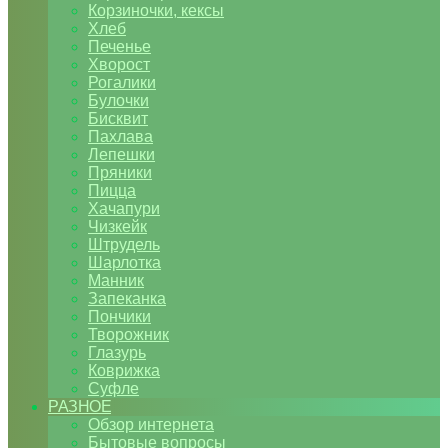
Корзиночки, кексы
Хлеб
Печенье
Хворост
Рогалики
Булочки
Бисквит
Пахлава
Лепешки
Пряники
Пицца
Хачапури
Чизкейк
Штрудель
Шарлотка
Манник
Запеканка
Пончики
Творожник
Глазурь
Коврижка
Суфле
РАЗНОЕ
Обзор интернета
Бытовые вопросы