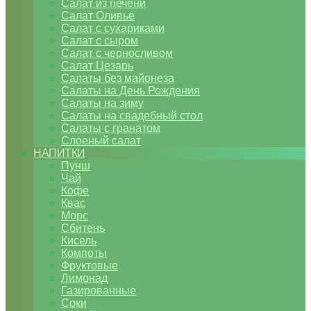
Салат из печени
Салат Оливье
Салат с сухариками
Салат с сыром
Салат с черносливом
Салат Цезарь
Салаты без майонеза
Салаты на День Рождения
Салаты на зиму
Салаты на свадебный стол
Салаты с гранатом
Слоеный салат
НАПИТКИ
Пунш
Чай
Кофе
Квас
Морс
Сбитень
Кисель
Компоты
Фруктовые
Лимонад
Газированные
Соки