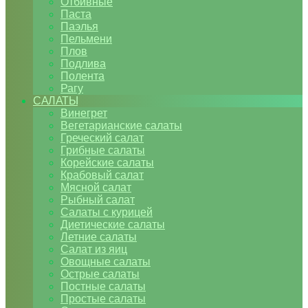
Отбивные
Паста
Паэлья
Пельмени
Плов
Подлива
Полента
Рагу
САЛАТЫ
Винегрет
Вегетарианские салаты
Греческий салат
Грибные салаты
Корейские салаты
Крабовый салат
Мясной салат
Рыбный салат
Салаты с курицей
Диетические салаты
Летние салаты
Салат из яиц
Овощные салаты
Острые салаты
Постные салаты
Простые салаты