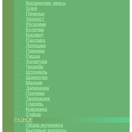
Корзиночки, кексы
Хлеб
Печенье
Хворост
Рогалики
Булочки
Бисквит
Пахлава
Лепешки
Пряники
Пицца
Хачапури
Чизкейк
Штрудель
Шарлотка
Манник
Запеканка
Пончики
Творожник
Глазурь
Коврижка
Суфле
РАЗНОЕ
Обзор интернета
Бытовые вопросы