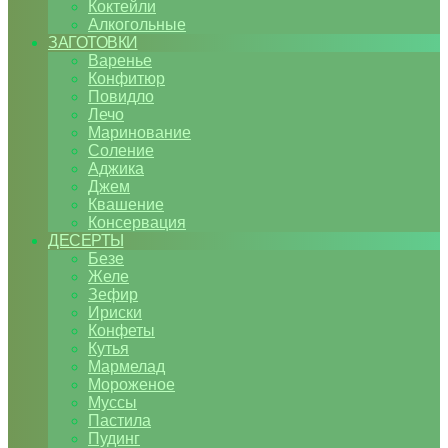
Коктейли
Алкогольные
ЗАГОТОВКИ
Варенье
Конфитюр
Повидло
Лечо
Маринование
Соление
Аджика
Джем
Квашение
Консервация
ДЕСЕРТЫ
Безе
Желе
Зефир
Ириски
Конфеты
Кутья
Мармелад
Мороженое
Муссы
Пастила
Пудинг