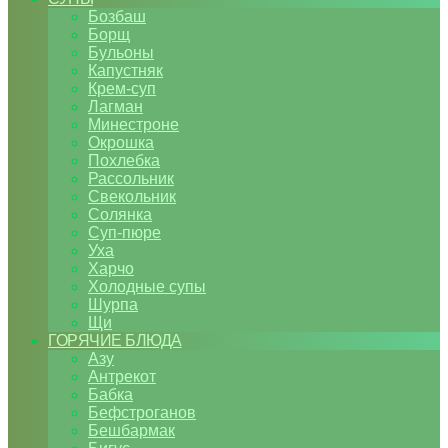
Бозбаш
Борщ
Бульоны
Капустняк
Крем-суп
Лагман
Минестроне
Окрошка
Похлебка
Рассольник
Свекольник
Солянка
Суп-пюре
Уха
Харчо
Холодные супы
Шурпа
Щи
ГОРЯЧИЕ БЛЮДА
Азу
Антрекот
Бабка
Бефстроганов
Бешбармак