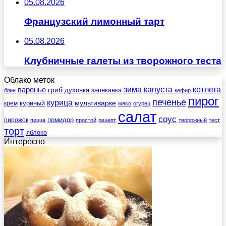
05.08.2026
Французский лимонный тарт
05.08.2026
Клубничные галеты из творожного теста
Облако меток
зима
котлета
варенье
капуста
гриб
духовка
запеканка
блин
кефир
пирог
печенье
курица
мультиварке
куриный
крем
мясо
огурец
салат
соус
помидор
пирожок
пицца
простой
рецепт
творожный
тест
торт
яблоко
Интересно