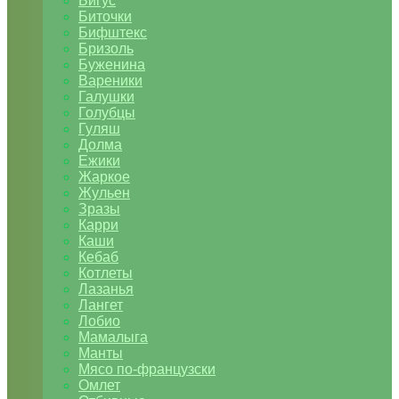
Бигус
Биточки
Бифштекс
Бризоль
Буженина
Вареники
Галушки
Голубцы
Гуляш
Долма
Ежики
Жаркое
Жульен
Зразы
Карри
Каши
Кебаб
Котлеты
Лазанья
Лангет
Лобио
Мамалыга
Манты
Мясо по-французски
Омлет