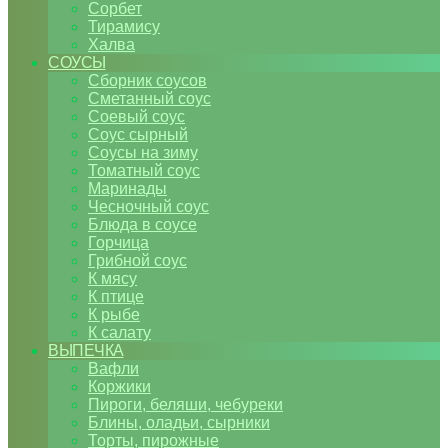
Сорбет
Тирамису
Халва
СОУСЫ
Сборник соусов
Сметанный соус
Соевый соус
Соус сырный
Соусы на зиму
Томатный соус
Маринады
Чесночный соус
Блюда в соусе
Горчица
Грибной соус
К мясу
К птице
К рыбе
К салату
ВЫПЕЧКА
Вафли
Коржики
Пироги, беляши, чебуреки
Блины, оладьи, сырники
Торты, пирожные