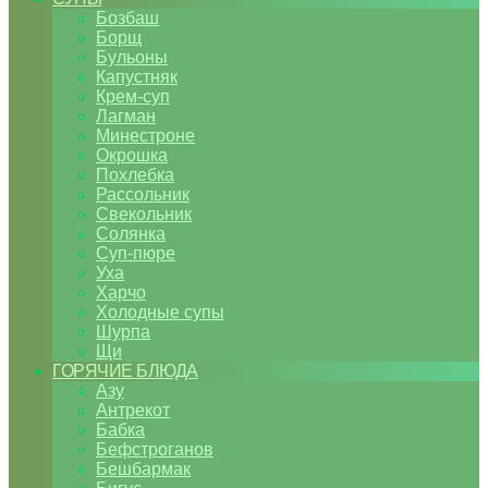
Бозбаш
Борщ
Бульоны
Капустняк
Крем-суп
Лагман
Минестроне
Окрошка
Похлебка
Рассольник
Свекольник
Солянка
Суп-пюре
Уха
Харчо
Холодные супы
Шурпа
Щи
ГОРЯЧИЕ БЛЮДА
Азу
Антрекот
Бабка
Бефстроганов
Бешбармак