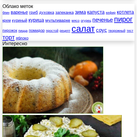
Облако меток
зима
котлета
варенье
капуста
гриб
духовка
запеканка
блин
кефир
пирог
печенье
курица
мультиварке
куриный
крем
мясо
огурец
салат
соус
помидор
пирожок
пицца
простой
рецепт
творожный
тест
торт
яблоко
Интересно