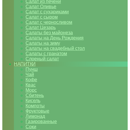
Салат из печени
Салат Оливье
Салат с сухариками
Салат с сыром
Салат с черносливом
Салат Цезарь
Салаты без майонеза
Салаты на День Рождения
Салаты на зиму
Салаты на свадебный стол
Салаты с гранатом
Слоеный салат
НАПИТКИ
Пунш
Чай
Кофе
Квас
Морс
Сбитень
Кисель
Компоты
Фруктовые
Лимонад
Газированные
Соки