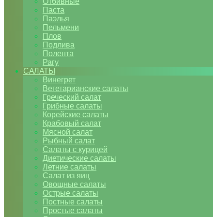
Отбивные
Паста
Паэлья
Пельмени
Плов
Подлива
Полента
Рагу
САЛАТЫ
Винегрет
Вегетарианские салаты
Греческий салат
Грибные салаты
Корейские салаты
Крабовый салат
Мясной салат
Рыбный салат
Салаты с курицей
Диетические салаты
Летние салаты
Салат из яиц
Овощные салаты
Острые салаты
Постные салаты
Простые салаты