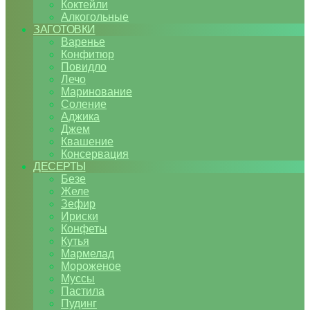
Коктейли
Алкогольные
ЗАГОТОВКИ
Варенье
Конфитюр
Повидло
Лечо
Маринование
Соление
Аджика
Джем
Квашение
Консервация
ДЕСЕРТЫ
Безе
Желе
Зефир
Ириски
Конфеты
Кутья
Мармелад
Мороженое
Муссы
Пастила
Пудинг