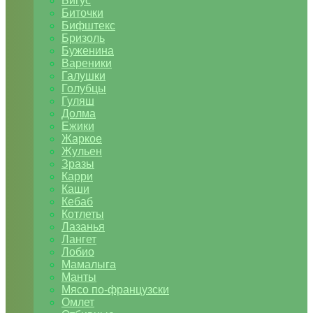
Бигус
Биточки
Бифштекс
Бризоль
Буженина
Вареники
Галушки
Голубцы
Гуляш
Долма
Ежики
Жаркое
Жульен
Зразы
Карри
Каши
Кебаб
Котлеты
Лазанья
Лангет
Лобио
Мамалыга
Манты
Мясо по-французски
Омлет