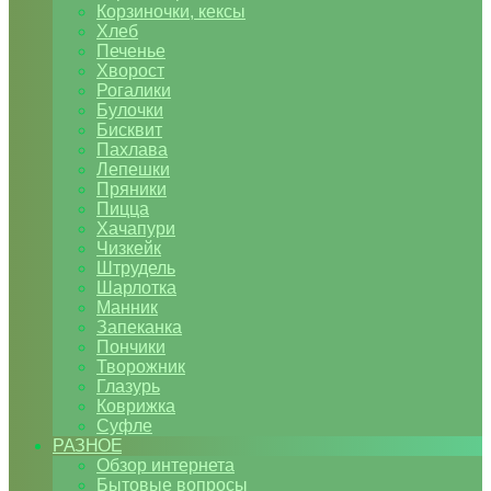
Корзиночки, кексы
Хлеб
Печенье
Хворост
Рогалики
Булочки
Бисквит
Пахлава
Лепешки
Пряники
Пицца
Хачапури
Чизкейк
Штрудель
Шарлотка
Манник
Запеканка
Пончики
Творожник
Глазурь
Коврижка
Суфле
РАЗНОЕ
Обзор интернета
Бытовые вопросы