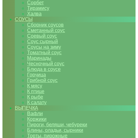
Сорбет
Тирамису
Халва
СОУСЫ
Сборник соусов
Сметанный соус
Соевый соус
Соус сырный
Соусы на зиму
Томатный соус
Маринады
Чесночный соус
Блюда в соусе
Горчица
Грибной соус
К мясу
К птице
К рыбе
К салату
ВЫПЕЧКА
Вафли
Коржики
Пироги, беляши, чебуреки
Блины, оладьи, сырники
Торты, пирожные