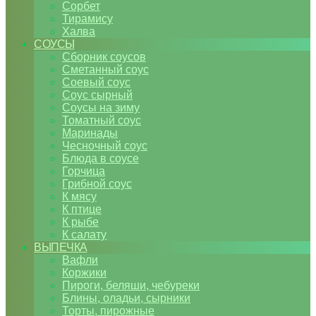
Сорбет
Тирамису
Халва
СОУСЫ
Сборник соусов
Сметанный соус
Соевый соус
Соус сырный
Соусы на зиму
Томатный соус
Маринады
Чесночный соус
Блюда в соусе
Горчица
Грибной соус
К мясу
К птице
К рыбе
К салату
ВЫПЕЧКА
Вафли
Коржики
Пироги, беляши, чебуреки
Блины, оладьи, сырники
Торты, пирожные