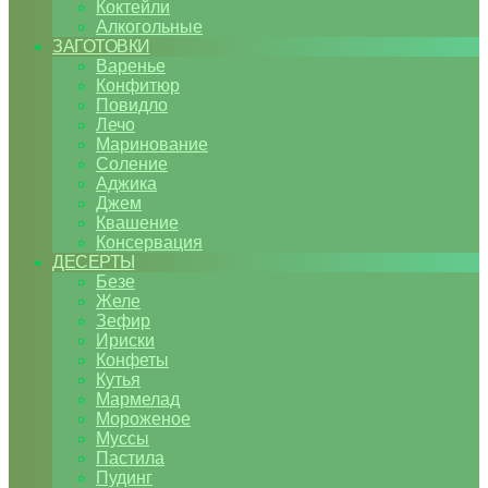
Коктейли
Алкогольные
ЗАГОТОВКИ
Варенье
Конфитюр
Повидло
Лечо
Маринование
Соление
Аджика
Джем
Квашение
Консервация
ДЕСЕРТЫ
Безе
Желе
Зефир
Ириски
Конфеты
Кутья
Мармелад
Мороженое
Муссы
Пастила
Пудинг