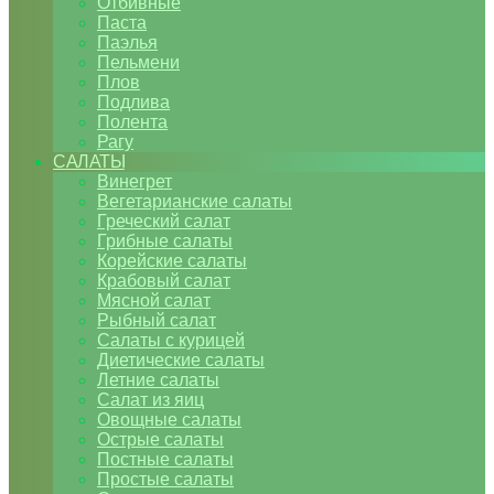
Отбивные
Паста
Паэлья
Пельмени
Плов
Подлива
Полента
Рагу
САЛАТЫ
Винегрет
Вегетарианские салаты
Греческий салат
Грибные салаты
Корейские салаты
Крабовый салат
Мясной салат
Рыбный салат
Салаты с курицей
Диетические салаты
Летние салаты
Салат из яиц
Овощные салаты
Острые салаты
Постные салаты
Простые салаты