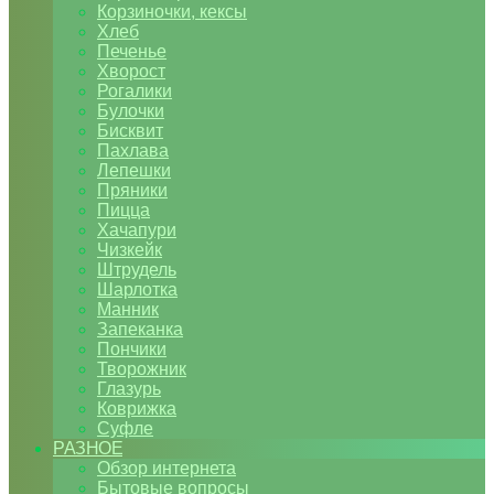
Корзиночки, кексы
Хлеб
Печенье
Хворост
Рогалики
Булочки
Бисквит
Пахлава
Лепешки
Пряники
Пицца
Хачапури
Чизкейк
Штрудель
Шарлотка
Манник
Запеканка
Пончики
Творожник
Глазурь
Коврижка
Суфле
РАЗНОЕ
Обзор интернета
Бытовые вопросы