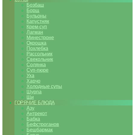
Бозбаш
Борщ
Бульоны
Капустняк
Крем-суп
Лагман
Минестроне
Окрошка
Похлебка
Рассольник
Свекольник
Солянка
Суп-пюре
Уха
Харчо
Холодные супы
Шурпа
Щи
ГОРЯЧИЕ БЛЮДА
Азу
Антрекот
Бабка
Бефстроганов
Бешбармак