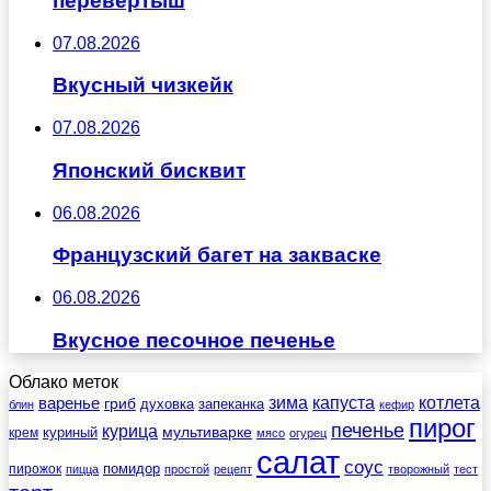
перевертыш
07.08.2026
Вкусный чизкейк
07.08.2026
Японский бисквит
06.08.2026
Французский багет на закваске
06.08.2026
Вкусное песочное печенье
Облако меток
зима
котлета
варенье
капуста
гриб
духовка
запеканка
блин
кефир
пирог
печенье
курица
мультиварке
куриный
крем
мясо
огурец
салат
соус
помидор
пирожок
пицца
простой
рецепт
творожный
тест