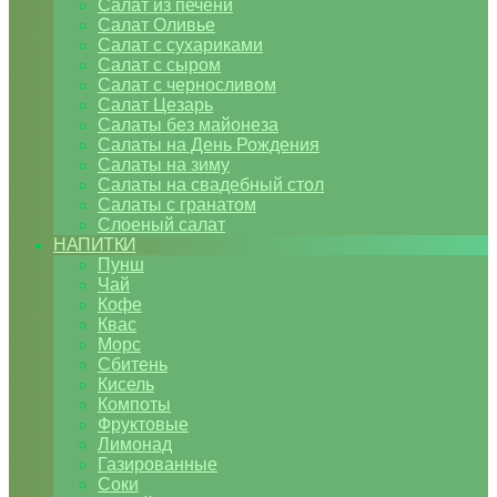
Салат из печени
Салат Оливье
Салат с сухариками
Салат с сыром
Салат с черносливом
Салат Цезарь
Салаты без майонеза
Салаты на День Рождения
Салаты на зиму
Салаты на свадебный стол
Салаты с гранатом
Слоеный салат
НАПИТКИ
Пунш
Чай
Кофе
Квас
Морс
Сбитень
Кисель
Компоты
Фруктовые
Лимонад
Газированные
Соки