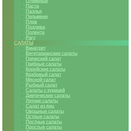
Отбивные
Паста
Паэлья
Пельмени
Плов
Подлива
Полента
Рагу
САЛАТЫ
Винегрет
Вегетарианские салаты
Греческий салат
Грибные салаты
Корейские салаты
Крабовый салат
Мясной салат
Рыбный салат
Салаты с курицей
Диетические салаты
Летние салаты
Салат из яиц
Овощные салаты
Острые салаты
Постные салаты
Простые салаты