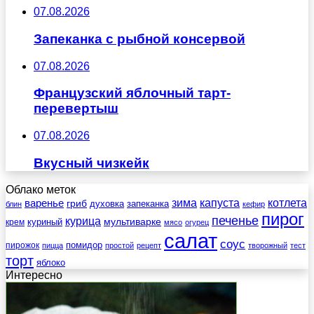
07.08.2026
Запеканка с рыбной консервой
07.08.2026
Французский яблочный тарт-
перевертыш
07.08.2026
Вкусный чизкейк
Облако меток
зима
котлета
варенье
капуста
гриб
духовка
запеканка
блин
кефир
пирог
печенье
курица
мультиварке
куриный
крем
мясо
огурец
салат
соус
помидор
пирожок
пицца
простой
рецепт
творожный
тест
торт
яблоко
Интересно