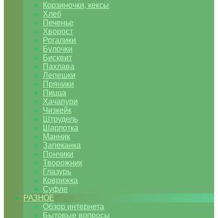
Корзиночки, кексы
Хлеб
Печенье
Хворост
Рогалики
Булочки
Бисквит
Пахлава
Лепешки
Пряники
Пицца
Хачапури
Чизкейк
Штрудель
Шарлотка
Манник
Запеканка
Пончики
Творожник
Глазурь
Коврижка
Суфле
РАЗНОЕ
Обзор интернета
Бытовые вопросы