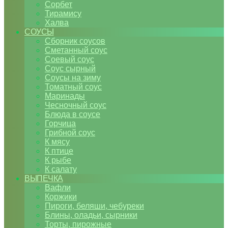
Сорбет
Тирамису
Халва
СОУСЫ
Сборник соусов
Сметанный соус
Соевый соус
Соус сырный
Соусы на зиму
Томатный соус
Маринады
Чесночный соус
Блюда в соусе
Горчица
Грибной соус
К мясу
К птице
К рыбе
К салату
ВЫПЕЧКА
Вафли
Коржики
Пироги, беляши, чебуреки
Блины, оладьи, сырники
Торты, пирожные