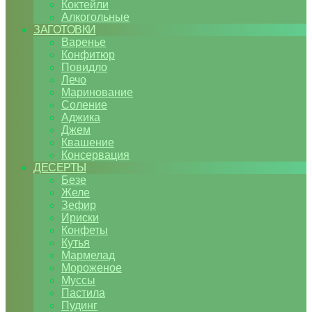
Коктейли
Алкогольные
ЗАГОТОВКИ
Варенье
Конфитюр
Повидло
Лечо
Маринование
Соление
Аджика
Джем
Квашение
Консервация
ДЕСЕРТЫ
Безе
Желе
Зефир
Ириски
Конфеты
Кутья
Мармелад
Мороженое
Муссы
Пастила
Пудинг