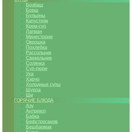
Бозбаш
Борщ
Бульоны
Капустняк
Крем-суп
Лагман
Минестроне
Окрошка
Похлебка
Рассольник
Свекольник
Солянка
Суп-пюре
Уха
Харчо
Холодные супы
Шурпа
Щи
ГОРЯЧИЕ БЛЮДА
Азу
Антрекот
Бабка
Бефстроганов
Бешбармак