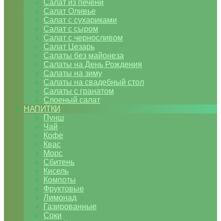
Салат из печени
Салат Оливье
Салат с сухариками
Салат с сыром
Салат с черносливом
Салат Цезарь
Салаты без майонеза
Салаты на День Рождения
Салаты на зиму
Салаты на свадебный стол
Салаты с гранатом
Слоеный салат
НАПИТКИ
Пунш
Чай
Кофе
Квас
Морс
Сбитень
Кисель
Компоты
Фруктовые
Лимонад
Газированные
Соки