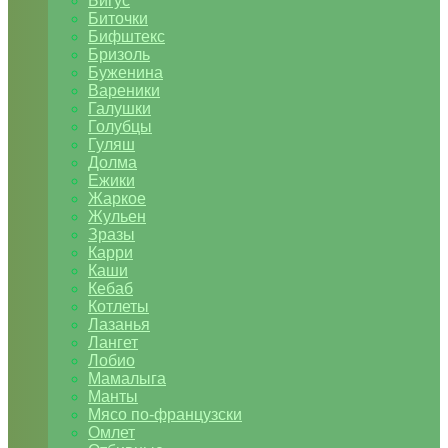
Бигус
Биточки
Бифштекс
Бризоль
Буженина
Вареники
Галушки
Голубцы
Гуляш
Долма
Ежики
Жаркое
Жульен
Зразы
Карри
Каши
Кебаб
Котлеты
Лазанья
Лангет
Лобио
Мамалыга
Манты
Мясо по-французски
Омлет