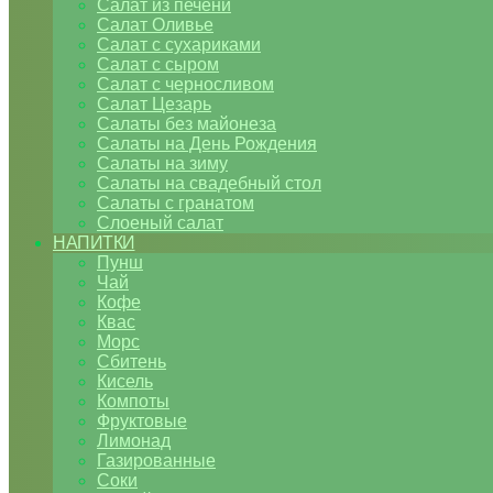
Салат из печени
Салат Оливье
Салат с сухариками
Салат с сыром
Салат с черносливом
Салат Цезарь
Салаты без майонеза
Салаты на День Рождения
Салаты на зиму
Салаты на свадебный стол
Салаты с гранатом
Слоеный салат
НАПИТКИ
Пунш
Чай
Кофе
Квас
Морс
Сбитень
Кисель
Компоты
Фруктовые
Лимонад
Газированные
Соки