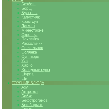
Бозбаш
Борщ
Бульоны
Капустняк
Крем-суп
Лагман
Минестроне
Окрошка
Похлебка
Рассольник
Свекольник
Солянка
Суп-пюре
Уха
Харчо
Холодные супы
Шурпа
Щи
ГОРЯЧИЕ БЛЮДА
Азу
Антрекот
Бабка
Бефстроганов
Бешбармак