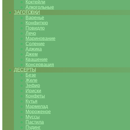
Коктейли
Алкогольные
ЗАГОТОВКИ
Варенье
Конфитюр
Повидло
Лечо
Маринование
Соление
Аджика
Джем
Квашение
Консервация
ДЕСЕРТЫ
Безе
Желе
Зефир
Ириски
Конфеты
Кутья
Мармелад
Мороженое
Муссы
Пастила
Пудинг