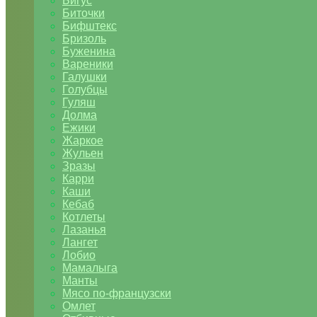
Бигус
Биточки
Бифштекс
Бризоль
Буженина
Вареники
Галушки
Голубцы
Гуляш
Долма
Ежики
Жаркое
Жульен
Зразы
Карри
Каши
Кебаб
Котлеты
Лазанья
Лангет
Лобио
Мамалыга
Манты
Мясо по-французски
Омлет