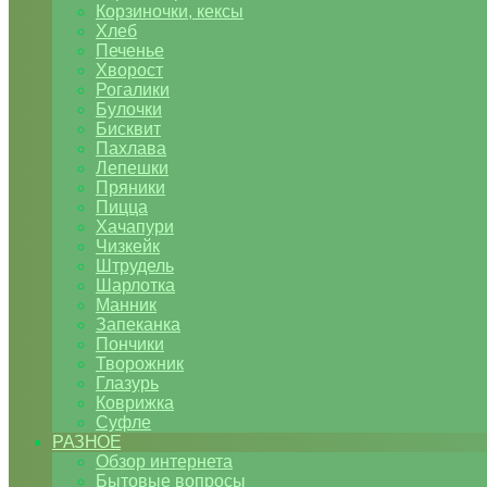
Корзиночки, кексы
Хлеб
Печенье
Хворост
Рогалики
Булочки
Бисквит
Пахлава
Лепешки
Пряники
Пицца
Хачапури
Чизкейк
Штрудель
Шарлотка
Манник
Запеканка
Пончики
Творожник
Глазурь
Коврижка
Суфле
РАЗНОЕ
Обзор интернета
Бытовые вопросы