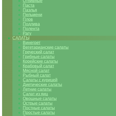
Отбивные
Паста
Паэлья
Пельмени
Плов
Подлива
Полента
Рагу
САЛАТЫ
Винегрет
Вегетарианские салаты
Греческий салат
Грибные салаты
Корейские салаты
Крабовый салат
Мясной салат
Рыбный салат
Салаты с курицей
Диетические салаты
Летние салаты
Салат из яиц
Овощные салаты
Острые салаты
Постные салаты
Простые салаты