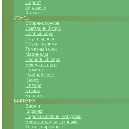
Сорбет
Тирамису
Халва
СОУСЫ
Сборник соусов
Сметанный соус
Соевый соус
Соус сырный
Соусы на зиму
Томатный соус
Маринады
Чесночный соус
Блюда в соусе
Горчица
Грибной соус
К мясу
К птице
К рыбе
К салату
ВЫПЕЧКА
Вафли
Коржики
Пироги, беляши, чебуреки
Блины, оладьи, сырники
Торты, пирожные