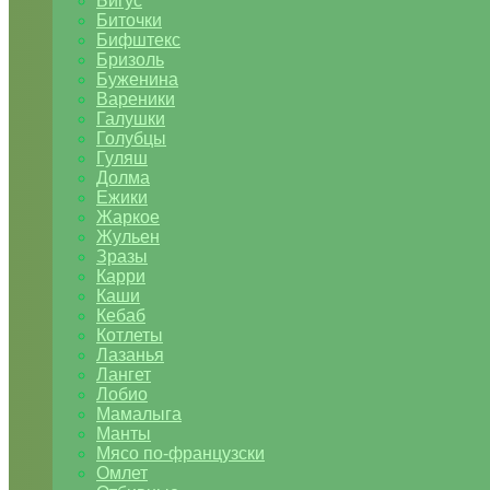
Бигус
Биточки
Бифштекс
Бризоль
Буженина
Вареники
Галушки
Голубцы
Гуляш
Долма
Ежики
Жаркое
Жульен
Зразы
Карри
Каши
Кебаб
Котлеты
Лазанья
Лангет
Лобио
Мамалыга
Манты
Мясо по-французски
Омлет