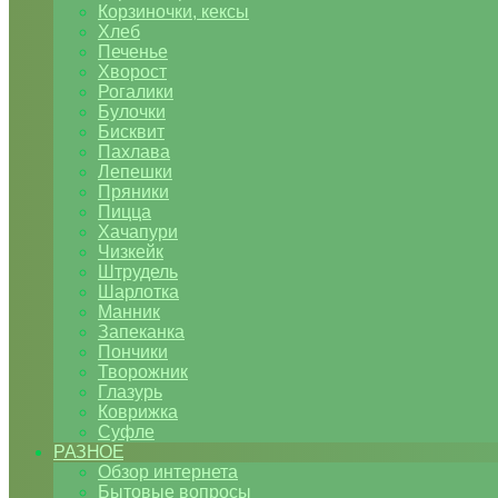
Корзиночки, кексы
Хлеб
Печенье
Хворост
Рогалики
Булочки
Бисквит
Пахлава
Лепешки
Пряники
Пицца
Хачапури
Чизкейк
Штрудель
Шарлотка
Манник
Запеканка
Пончики
Творожник
Глазурь
Коврижка
Суфле
РАЗНОЕ
Обзор интернета
Бытовые вопросы