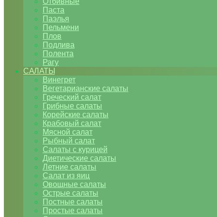
Отбивные
Паста
Паэлья
Пельмени
Плов
Подлива
Полента
Рагу
САЛАТЫ
Винегрет
Вегетарианские салаты
Греческий салат
Грибные салаты
Корейские салаты
Крабовый салат
Мясной салат
Рыбный салат
Салаты с курицей
Диетические салаты
Летние салаты
Салат из яиц
Овощные салаты
Острые салаты
Постные салаты
Простые салаты