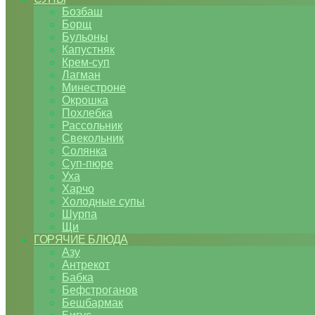
Бозбаш
Борщ
Бульоны
Капустняк
Крем-суп
Лагман
Минестроне
Окрошка
Похлебка
Рассольник
Свекольник
Солянка
Суп-пюре
Уха
Харчо
Холодные супы
Шурпа
Щи
ГОРЯЧИЕ БЛЮДА
Азу
Антрекот
Бабка
Бефстроганов
Бешбармак