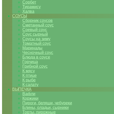
Сорбет
Тирамису
Халва
СОУСЫ
Сборник соусов
Сметанный соус
Соевый соус
Соус сырный
Соусы на зиму
Томатный соус
Маринады
Чесночный соус
Блюда в соусе
Горчица
Грибной соус
К мясу
К птице
К рыбе
К салату
ВЫПЕЧКА
Вафли
Коржики
Пироги, беляши, чебуреки
Блины, оладьи, сырники
Торты, пирожные