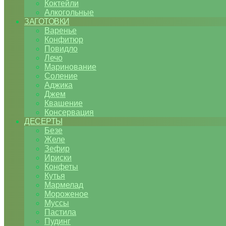
Коктейли
Алкогольные
ЗАГОТОВКИ
Варенье
Конфитюр
Повидло
Лечо
Маринование
Соление
Аджика
Джем
Квашение
Консервация
ДЕСЕРТЫ
Безе
Желе
Зефир
Ириски
Конфеты
Кутья
Мармелад
Мороженое
Муссы
Пастила
Пудинг