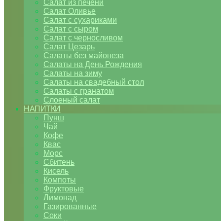
Салат из печени
Салат Оливье
Салат с сухариками
Салат с сыром
Салат с черносливом
Салат Цезарь
Салаты без майонеза
Салаты на День Рождения
Салаты на зиму
Салаты на свадебный стол
Салаты с гранатом
Слоеный салат
НАПИТКИ
Пунш
Чай
Кофе
Квас
Морс
Сбитень
Кисель
Компоты
Фруктовые
Лимонад
Газированные
Соки