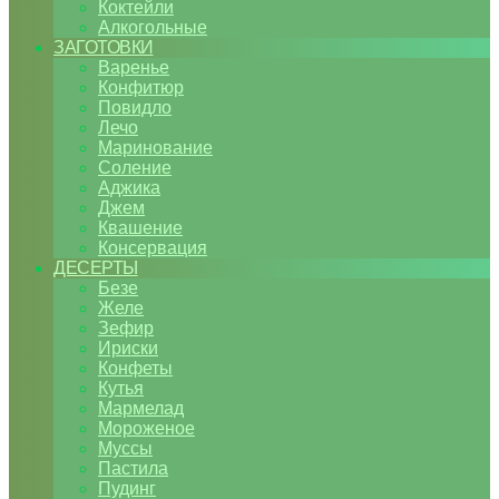
Коктейли
Алкогольные
ЗАГОТОВКИ
Варенье
Конфитюр
Повидло
Лечо
Маринование
Соление
Аджика
Джем
Квашение
Консервация
ДЕСЕРТЫ
Безе
Желе
Зефир
Ириски
Конфеты
Кутья
Мармелад
Мороженое
Муссы
Пастила
Пудинг