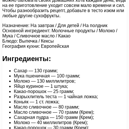
можно баловать своих домашних хоть каждый день, ведь
на ее приготовление уходит совсем мало времени и сил.
Чтобы разнообразить рецепт, добавьте в тесто изюм или
любые другие сухофрукты.
Назначение: На завтрак / Для детей / На полдник
Основной ингредиент: Молочные продукты / Молоко /
Мука / Сливочное масло / Какао
Блюдо: Выпечка / Кексы
География кухни: Европейская
Ингредиенты:
Сахар — 130 грамм;
Мука пшеничная — 100 грамм;
Молоко — 130 миллилитров;
Яйцо куриное — 1 штука;
Какао-порошок — 25 грамм;
Разрыхлитель теста — 1 чайная ложка;
Коньяк — 1 ст. ложка;
Масло сливочное — 80 грамм;
Масло сливочное — 70 грамм (Крем);
Сахарная пудра — 150 грамм (Крем);
Молоко — 40 миллилитров (Крем);
Какао-порошок — 30 грамм (Крем);