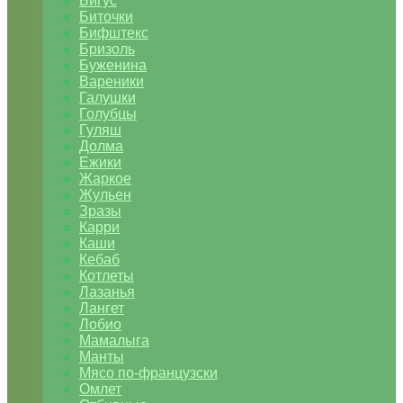
Бигус
Биточки
Бифштекс
Бризоль
Буженина
Вареники
Галушки
Голубцы
Гуляш
Долма
Ежики
Жаркое
Жульен
Зразы
Карри
Каши
Кебаб
Котлеты
Лазанья
Лангет
Лобио
Мамалыга
Манты
Мясо по-французски
Омлет