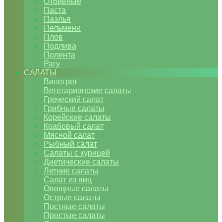
Отбивные
Паста
Паэлья
Пельмени
Плов
Подлива
Полента
Рагу
САЛАТЫ
Винегрет
Вегетарианские салаты
Греческий салат
Грибные салаты
Корейские салаты
Крабовый салат
Мясной салат
Рыбный салат
Салаты с курицей
Диетические салаты
Летние салаты
Салат из яиц
Овощные салаты
Острые салаты
Постные салаты
Простые салаты