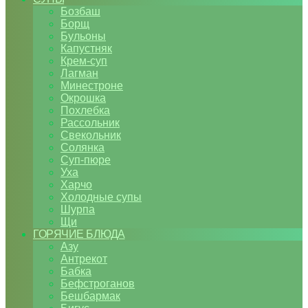
Бозбаш
Борщ
Бульоны
Капустняк
Крем-суп
Лагман
Минестроне
Окрошка
Похлебка
Рассольник
Свекольник
Солянка
Суп-пюре
Уха
Харчо
Холодные супы
Шурпа
Щи
ГОРЯЧИЕ БЛЮДА
Азу
Антрекот
Бабка
Бефстроганов
Бешбармак