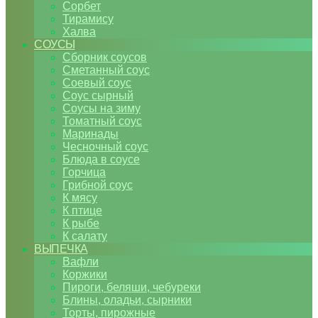
Сорбет
Тирамису
Халва
СОУСЫ
Сборник соусов
Сметанный соус
Соевый соус
Соус сырный
Соусы на зиму
Томатный соус
Маринады
Чесночный соус
Блюда в соусе
Горчица
Грибной соус
К мясу
К птице
К рыбе
К салату
ВЫПЕЧКА
Вафли
Коржики
Пироги, беляши, чебуреки
Блины, оладьи, сырники
Торты, пирожные