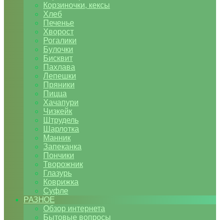
Корзиночки, кексы
Хлеб
Печенье
Хворост
Рогалики
Булочки
Бисквит
Пахлава
Лепешки
Пряники
Пицца
Хачапури
Чизкейк
Штрудель
Шарлотка
Манник
Запеканка
Пончики
Творожник
Глазурь
Коврижка
Суфле
РАЗНОЕ
Обзор интернета
Бытовые вопросы