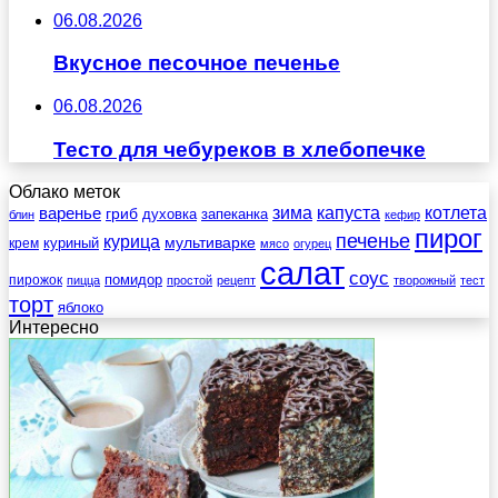
06.08.2026
Вкусное песочное печенье
06.08.2026
Тесто для чебуреков в хлебопечке
Облако меток
зима
котлета
варенье
капуста
гриб
духовка
запеканка
блин
кефир
пирог
печенье
курица
мультиварке
куриный
крем
мясо
огурец
салат
соус
помидор
пирожок
пицца
простой
рецепт
творожный
тест
торт
яблоко
Интересно