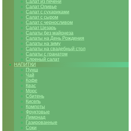
Салат из печени
Салат Оливье
Салат с сухариками
Салат с сыром
Салат с черносливом
Салат Цезарь
Салаты без майонеза
Салаты на День Рождения
Салаты на зиму
Салаты на свадебный стол
Салаты с гранатом
Слоеный салат
НАПИТКИ
Пунш
Чай
Кофе
Квас
Морс
Сбитень
Кисель
Компоты
Фруктовые
Лимонад
Газированные
Соки