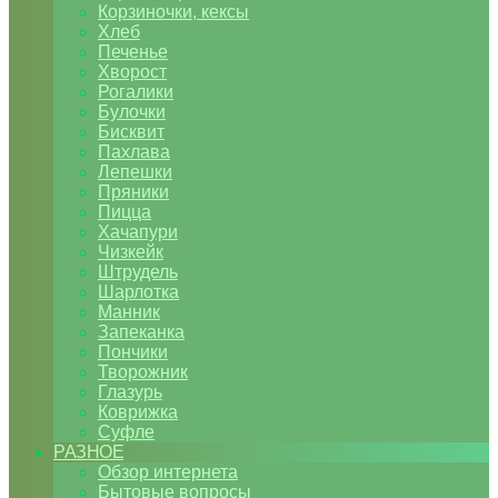
Корзиночки, кексы
Хлеб
Печенье
Хворост
Рогалики
Булочки
Бисквит
Пахлава
Лепешки
Пряники
Пицца
Хачапури
Чизкейк
Штрудель
Шарлотка
Манник
Запеканка
Пончики
Творожник
Глазурь
Коврижка
Суфле
РАЗНОЕ
Обзор интернета
Бытовые вопросы