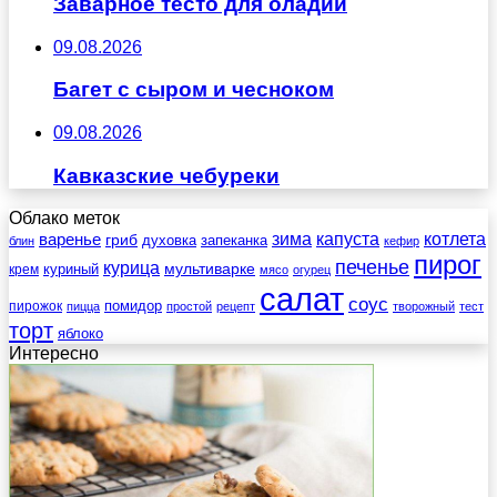
Заварное тесто для оладий
09.08.2026
Багет с сыром и чесноком
09.08.2026
Кавказские чебуреки
Облако меток
зима
котлета
варенье
капуста
гриб
духовка
запеканка
блин
кефир
пирог
печенье
курица
мультиварке
куриный
крем
мясо
огурец
салат
соус
помидор
пирожок
пицца
простой
рецепт
творожный
тест
торт
яблоко
Интересно