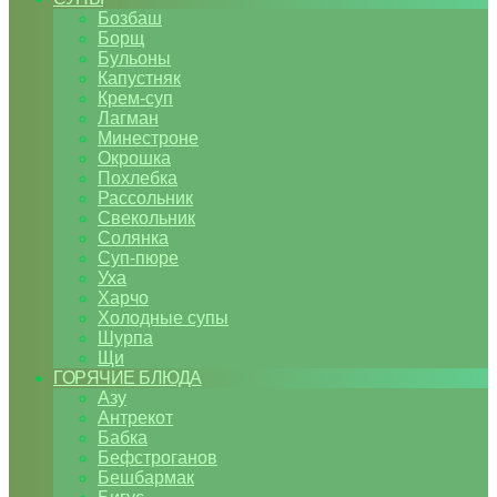
Бозбаш
Борщ
Бульоны
Капустняк
Крем-суп
Лагман
Минестроне
Окрошка
Похлебка
Рассольник
Свекольник
Солянка
Суп-пюре
Уха
Харчо
Холодные супы
Шурпа
Щи
ГОРЯЧИЕ БЛЮДА
Азу
Антрекот
Бабка
Бефстроганов
Бешбармак