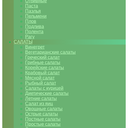
Отбивные
Паста
Паэлья
Пельмени
Плов
Подлива
Полента
Рагу
САЛАТЫ
Винегрет
Вегетарианские салаты
Греческий салат
Грибные салаты
Корейские салаты
Крабовый салат
Мясной салат
Рыбный салат
Салаты с курицей
Диетические салаты
Летние салаты
Салат из яиц
Овощные салаты
Острые салаты
Постные салаты
Простые салаты