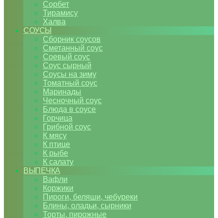
Сорбет
Тирамису
Халва
СОУСЫ
Сборник соусов
Сметанный соус
Соевый соус
Соус сырный
Соусы на зиму
Томатный соус
Маринады
Чесночный соус
Блюда в соусе
Горчица
Грибной соус
К мясу
К птице
К рыбе
К салату
ВЫПЕЧКА
Вафли
Коржики
Пироги, беляши, чебуреки
Блины, оладьи, сырники
Торты, пирожные