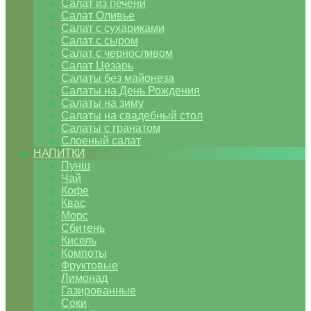
Салат из печени
Салат Оливье
Салат с сухариками
Салат с сыром
Салат с черносливом
Салат Цезарь
Салаты без майонеза
Салаты на День Рождения
Салаты на зиму
Салаты на свадебный стол
Салаты с гранатом
Слоеный салат
НАПИТКИ
Пунш
Чай
Кофе
Квас
Морс
Сбитень
Кисель
Компоты
Фруктовые
Лимонад
Газированные
Соки