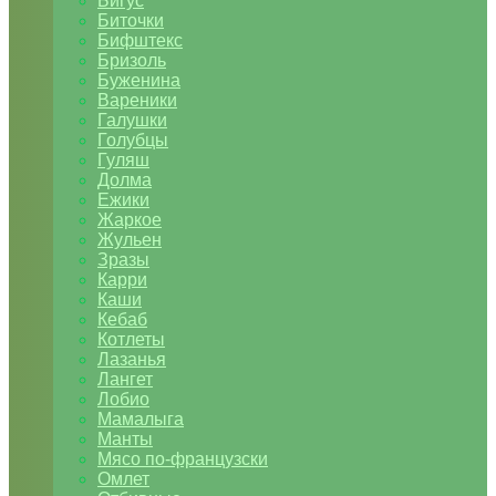
Бигус
Биточки
Бифштекс
Бризоль
Буженина
Вареники
Галушки
Голубцы
Гуляш
Долма
Ежики
Жаркое
Жульен
Зразы
Карри
Каши
Кебаб
Котлеты
Лазанья
Лангет
Лобио
Мамалыга
Манты
Мясо по-французски
Омлет