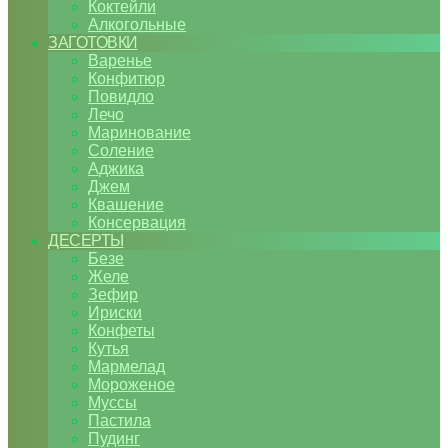
Коктейли
Алкогольные
ЗАГОТОВКИ
Варенье
Конфитюр
Повидло
Лечо
Маринование
Соление
Аджика
Джем
Квашение
Консервация
ДЕСЕРТЫ
Безе
Желе
Зефир
Ириски
Конфеты
Кутья
Мармелад
Мороженое
Муссы
Пастила
Пудинг