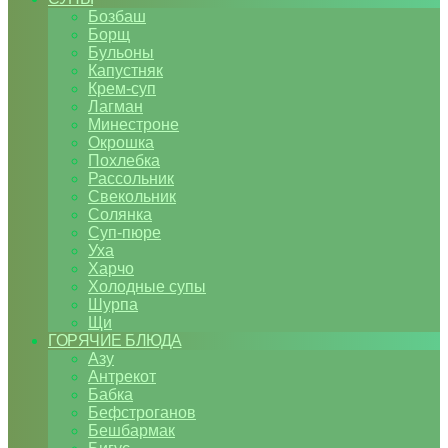
Бозбаш
Борщ
Бульоны
Капустняк
Крем-суп
Лагман
Минестроне
Окрошка
Похлебка
Рассольник
Свекольник
Солянка
Суп-пюре
Уха
Харчо
Холодные супы
Шурпа
Щи
ГОРЯЧИЕ БЛЮДА
Азу
Антрекот
Бабка
Бефстроганов
Бешбармак