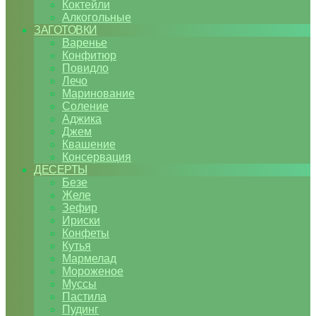
Коктейли
Алкогольные
ЗАГОТОВКИ
Варенье
Конфитюр
Повидло
Лечо
Маринование
Соление
Аджика
Джем
Квашение
Консервация
ДЕСЕРТЫ
Безе
Желе
Зефир
Ириски
Конфеты
Кутья
Мармелад
Мороженое
Муссы
Пастила
Пудинг