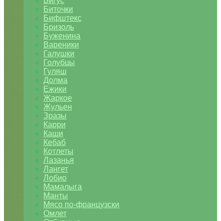
Бигус
Биточки
Бифштекс
Бризоль
Буженина
Вареники
Галушки
Голубцы
Гуляш
Долма
Ежики
Жаркое
Жульен
Зразы
Карри
Каши
Кебаб
Котлеты
Лазанья
Лангет
Лобио
Мамалыга
Манты
Мясо по-французски
Омлет