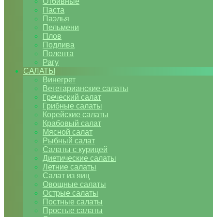
Отбивные
Паста
Паэлья
Пельмени
Плов
Подлива
Полента
Рагу
САЛАТЫ
Винегрет
Вегетарианские салаты
Греческий салат
Грибные салаты
Корейские салаты
Крабовый салат
Мясной салат
Рыбный салат
Салаты с курицей
Диетические салаты
Летние салаты
Салат из яиц
Овощные салаты
Острые салаты
Постные салаты
Простые салаты