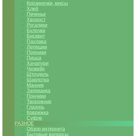
Корзиночки, кексы
Хлеб
Печенье
Хворост
Рогалики
Булочки
Бисквит
Пахлава
Лепешки
Пряники
Пицца
Хачапури
Чизкейк
Штрудель
Шарлотка
Манник
Запеканка
Пончики
Творожник
Глазурь
Коврижка
Суфле
РАЗНОЕ
Обзор интернета
Бытовые вопросы