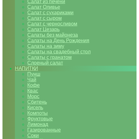
Салат из печени
Салат Оливье
Салат с сухариками
Салат с сыром
Салат с черносливом
Салат Цезарь
Салаты без майонеза
Салаты на День Рождения
Салаты на зиму
Салаты на свадебный стол
Салаты с гранатом
Слоеный салат
НАПИТКИ
Пунш
Чай
Кофе
Квас
Морс
Сбитень
Кисель
Компоты
Фруктовые
Лимонад
Газированные
Соки