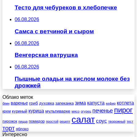
Тесто для чебуреков в хлебопечке
06.08.2026
Самса с ветчиной и сыром
06.08.2026
Венгерская ватрушка
06.08.2026
Пышные оладьи на кислом молоке без
дрожжей
Облако меток
зима
котлета
варенье
капуста
гриб
духовка
запеканка
блин
кефир
пирог
печенье
курица
мультиварке
куриный
крем
мясо
огурец
салат
соус
помидор
пирожок
пицца
простой
рецепт
творожный
тест
торт
яблоко
Интересно