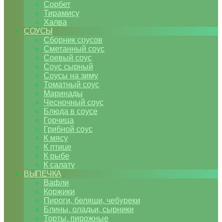
Сорбет
Тирамису
Халва
СОУСЫ
Сборник соусов
Сметанный соус
Соевый соус
Соус сырный
Соусы на зиму
Томатный соус
Маринады
Чесночный соус
Блюда в соусе
Горчица
Грибной соус
К мясу
К птице
К рыбе
К салату
ВЫПЕЧКА
Вафли
Коржики
Пироги, беляши, чебуреки
Блины, оладьи, сырники
Торты, пирожные