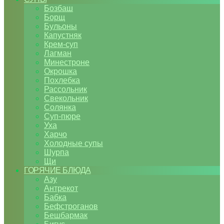
Бозбаш
Борщ
Бульоны
Капустняк
Крем-суп
Лагман
Минестроне
Окрошка
Похлебка
Рассольник
Свекольник
Солянка
Суп-пюре
Уха
Харчо
Холодные супы
Шурпа
Щи
ГОРЯЧИЕ БЛЮДА
Азу
Антрекот
Бабка
Бефстроганов
Бешбармак