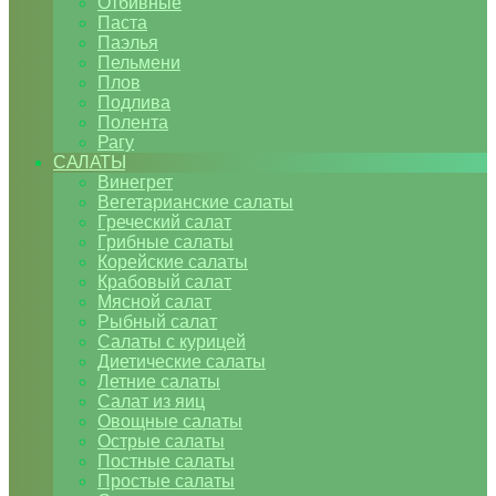
Отбивные
Паста
Паэлья
Пельмени
Плов
Подлива
Полента
Рагу
САЛАТЫ
Винегрет
Вегетарианские салаты
Греческий салат
Грибные салаты
Корейские салаты
Крабовый салат
Мясной салат
Рыбный салат
Салаты с курицей
Диетические салаты
Летние салаты
Салат из яиц
Овощные салаты
Острые салаты
Постные салаты
Простые салаты