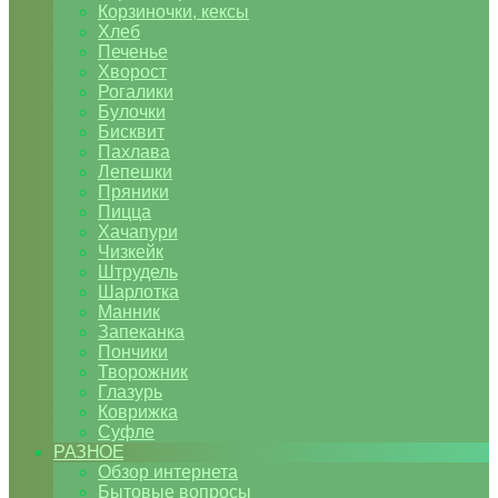
Корзиночки, кексы
Хлеб
Печенье
Хворост
Рогалики
Булочки
Бисквит
Пахлава
Лепешки
Пряники
Пицца
Хачапури
Чизкейк
Штрудель
Шарлотка
Манник
Запеканка
Пончики
Творожник
Глазурь
Коврижка
Суфле
РАЗНОЕ
Обзор интернета
Бытовые вопросы