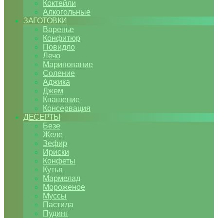
Коктейли
Алкогольные
ЗАГОТОВКИ
Варенье
Конфитюр
Повидло
Лечо
Маринование
Соление
Аджика
Джем
Квашение
Консервация
ДЕСЕРТЫ
Безе
Желе
Зефир
Ириски
Конфеты
Кутья
Мармелад
Мороженое
Муссы
Пастила
Пудинг