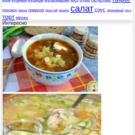
мультиварке
куриный
крем
мясо
огурец
салат
соус
помидор
пирожок
пицца
простой
рецепт
творожный
тест
торт
яблоко
Интересно