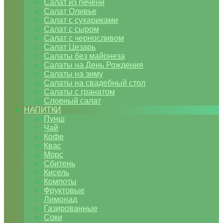
Салат из печени
Салат Оливье
Салат с сухариками
Салат с сыром
Салат с черносливом
Салат Цезарь
Салаты без майонеза
Салаты на День Рождения
Салаты на зиму
Салаты на свадебный стол
Салаты с гранатом
Слоеный салат
НАПИТКИ
Пунш
Чай
Кофе
Квас
Морс
Сбитень
Кисель
Компоты
Фруктовые
Лимонад
Газированные
Соки