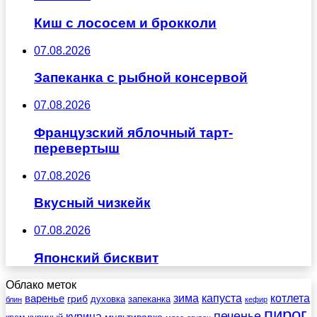
Киш с лососем и брокколи
07.08.2026
Запеканка с рыбной консервой
07.08.2026
Французский яблочный тарт-
перевертыш
07.08.2026
Вкусный чизкейк
07.08.2026
Японский бисквит
Облако меток
зима
котлета
варенье
капуста
гриб
духовка
запеканка
блин
кефир
пирог
печенье
курица