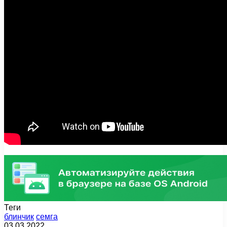
Теги
блинчик
семга
03.03.2022