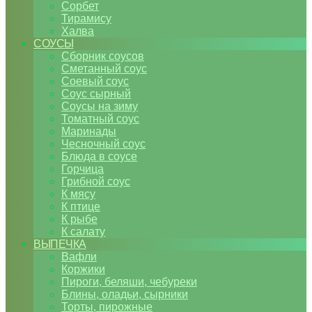
Сорбет
Тирамису
Халва
СОУСЫ
Сборник соусов
Сметанный соус
Соевый соус
Соус сырный
Соусы на зиму
Томатный соус
Маринады
Чесночный соус
Блюда в соусе
Горчица
Грибной соус
К мясу
К птице
К рыбе
К салату
ВЫПЕЧКА
Вафли
Коржики
Пироги, беляши, чебуреки
Блины, оладьи, сырники
Торты, пирожные