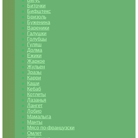
Бигус
Биточки
Бифштекс
Бризоль
Буженина
Вареники
Галушки
Голубцы
Гуляш
Долма
Ежики
Жаркое
Жульен
Зразы
Карри
Каши
Кебаб
Котлеты
Лазанья
Лангет
Лобио
Мамалыга
Манты
Мясо по-французски
Омлет