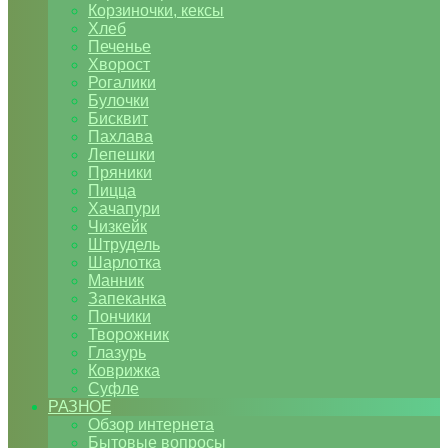
Корзиночки, кексы
Хлеб
Печенье
Хворост
Рогалики
Булочки
Бисквит
Пахлава
Лепешки
Пряники
Пицца
Хачапури
Чизкейк
Штрудель
Шарлотка
Манник
Запеканка
Пончики
Творожник
Глазурь
Коврижка
Суфле
РАЗНОЕ
Обзор интернета
Бытовые вопросы