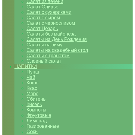
Салат из печени
Салат Оливье
Салат с сухариками
Салат с сыром
Салат с черносливом
Салат Цезарь
Салаты без майонеза
Салаты на День Рождения
Салаты на зиму
Салаты на свадебный стол
Салаты с гранатом
Слоеный салат
НАПИТКИ
Пунш
Чай
Кофе
Квас
Морс
Сбитень
Кисель
Компоты
Фруктовые
Лимонад
Газированные
Соки