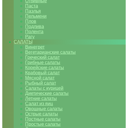
Отбивные
Паста
Паэлья
Пельмени
Плов
Подлива
Полента
Рагу
САЛАТЫ
Винегрет
Вегетарианские салаты
Греческий салат
Грибные салаты
Корейские салаты
Крабовый салат
Мясной салат
Рыбный салат
Салаты с курицей
Диетические салаты
Летние салаты
Салат из яиц
Овощные салаты
Острые салаты
Постные салаты
Простые салаты