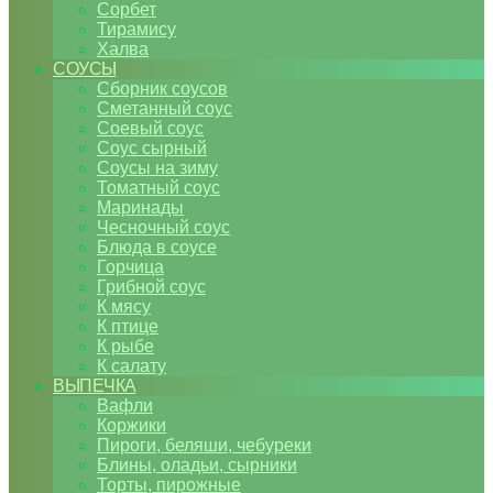
Сорбет
Тирамису
Халва
СОУСЫ
Сборник соусов
Сметанный соус
Соевый соус
Соус сырный
Соусы на зиму
Томатный соус
Маринады
Чесночный соус
Блюда в соусе
Горчица
Грибной соус
К мясу
К птице
К рыбе
К салату
ВЫПЕЧКА
Вафли
Коржики
Пироги, беляши, чебуреки
Блины, оладьи, сырники
Торты, пирожные