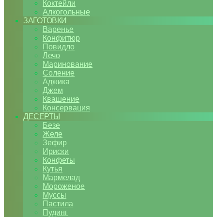
Коктейли
Алкогольные
ЗАГОТОВКИ
Варенье
Конфитюр
Повидло
Лечо
Маринование
Соление
Аджика
Джем
Квашение
Консервация
ДЕСЕРТЫ
Безе
Желе
Зефир
Ириски
Конфеты
Кутья
Мармелад
Мороженое
Муссы
Пастила
Пудинг