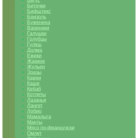
Бигус
Биточки
Бифштекс
Бризоль
Буженина
Вареники
Галушки
Голубцы
Гуляш
Долма
Ежики
Жаркое
Жульен
Зразы
Карри
Каши
Кебаб
Котлеты
Лазанья
Лангет
Лобио
Мамалыга
Манты
Мясо по-французски
Омлет