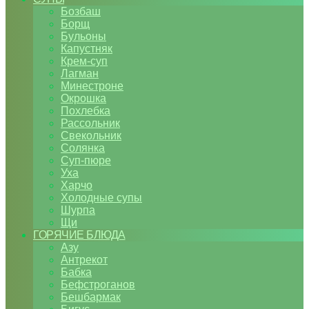
Бозбаш
Борщ
Бульоны
Капустняк
Крем-суп
Лагман
Минестроне
Окрошка
Похлебка
Рассольник
Свекольник
Солянка
Суп-пюре
Уха
Харчо
Холодные супы
Шурпа
Щи
ГОРЯЧИЕ БЛЮДА
Азу
Антрекот
Бабка
Бефстроганов
Бешбармак