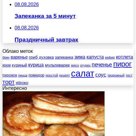
08.08.2026
Запеканка за 5 минут
08.08.2026
Праздничный завтрак
Облако меток
зима
котлета
варенье
капуста
гриб
духовка
запеканка
блин
кефир
пирог
печенье
курица
мультиварке
куриный
крем
мясо
огурец
салат
соус
помидор
пирожок
пицца
простой
рецепт
творожный
тест
торт
яблоко
Интересно