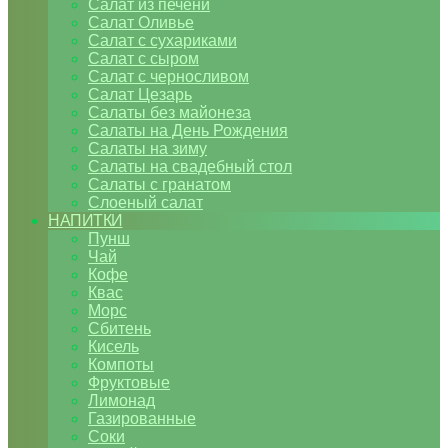
Салат из печени
Салат Оливье
Салат с сухариками
Салат с сыром
Салат с черносливом
Салат Цезарь
Салаты без майонеза
Салаты на День Рождения
Салаты на зиму
Салаты на свадебный стол
Салаты с гранатом
Слоеный салат
НАПИТКИ
Пунш
Чай
Кофе
Квас
Морс
Сбитень
Кисель
Компоты
Фруктовые
Лимонад
Газированные
Соки