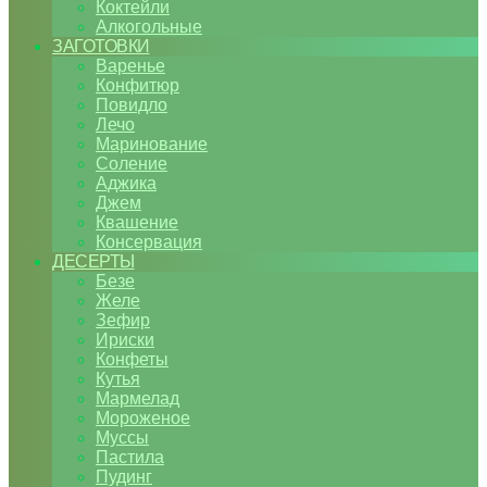
Коктейли
Алкогольные
ЗАГОТОВКИ
Варенье
Конфитюр
Повидло
Лечо
Маринование
Соление
Аджика
Джем
Квашение
Консервация
ДЕСЕРТЫ
Безе
Желе
Зефир
Ириски
Конфеты
Кутья
Мармелад
Мороженое
Муссы
Пастила
Пудинг