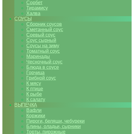
Сорбет
Тирамису
Халва
СОУСЫ
Сборник соусов
Сметанный соус
Соевый соус
Соус сырный
Соусы на зиму
Томатный соус
Маринады
Чесночный соус
Блюда в соусе
Горчица
Грибной соус
К мясу
К птице
К рыбе
К салату
ВЫПЕЧКА
Вафли
Коржики
Пироги, беляши, чебуреки
Блины, оладьи, сырники
Торты, пирожные