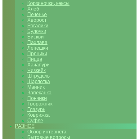
Корзиночки, кексы
Хлеб
Печенье
Хворост
Рогалики
Булочки
Бисквит
Пахлава
Лепешки
Пряники
Пицца
Хачапури
Чизкейк
Штрудель
Шарлотка
Манник
Запеканка
Пончики
Творожник
Глазурь
Коврижка
Суфле
РАЗНОЕ
Обзор интернета
Бытовые вопросы