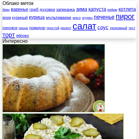
Облако меток
зима
котлета
варенье
капуста
гриб
духовка
запеканка
блин
кефир
пирог
печенье
курица
мультиварке
куриный
крем
мясо
огурец
салат
соус
помидор
пирожок
пицца
простой
рецепт
творожный
тест
торт
яблоко
Интересно