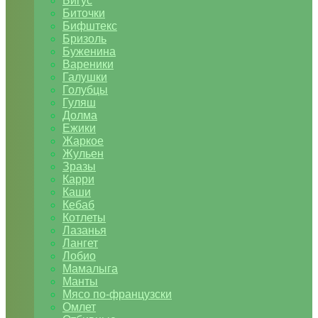
Бигус
Биточки
Бифштекс
Бризоль
Буженина
Вареники
Галушки
Голубцы
Гуляш
Долма
Ежики
Жаркое
Жульен
Зразы
Карри
Каши
Кебаб
Котлеты
Лазанья
Лангет
Лобио
Мамалыга
Манты
Мясо по-французски
Омлет