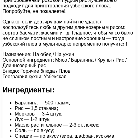
припорошенный розовой пудрой рис лучше всего
подходит для приготовления узбекского плова.
Попробуйте, не пожалеете!.
Однако, если девзиру вам найти не удастся —
воспользуйтесь любым другим длиннозерным рисом:
сортов басмати, жасмин и т.д. Главное, чтобы мясо было
не слишком постным и настроение хорошим — тогда
узбекский плов в мультиварке непременно получится!
Назначение: На обед / На ужин
Основной ингредиент: Мясо / Баранина / Крупы / Рис /
Длиннозерный рис
Блюдо: Горячие блюда / Плов
География кухни: Узбекская
Ингредиенты:
Баранина — 500 грамм;
Рис — 1,5 стакана;
Морковь — 3-4 штук;
Лук — 1-2 штук;
Масло растительное — 2-3 ст. ложек;
Соль — по вкусу;
Специи — по вкусу (зира, шафран, куркума,