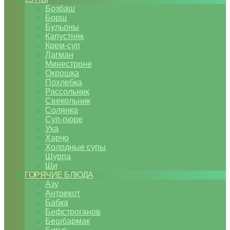
Бозбаш
Борщ
Бульоны
Капустняк
Крем-суп
Лагман
Минестроне
Окрошка
Похлебка
Рассольник
Свекольник
Солянка
Суп-пюре
Уха
Харчо
Холодные супы
Шурпа
Щи
ГОРЯЧИЕ БЛЮДА
Азу
Антрекот
Бабка
Бефстроганов
Бешбармак