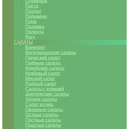
Отбивные
Паста
Паэлья
Пельмени
Плов
Подлива
Полента
Рагу
САЛАТЫ
Винегрет
Вегетарианские салаты
Греческий салат
Грибные салаты
Корейские салаты
Крабовый салат
Мясной салат
Рыбный салат
Салаты с курицей
Диетические салаты
Летние салаты
Салат из яиц
Овощные салаты
Острые салаты
Постные салаты
Простые салаты