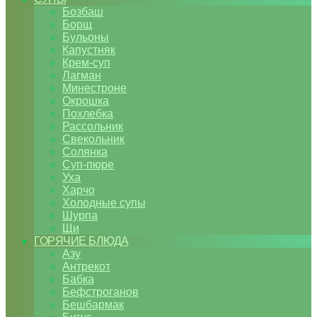
Бозбаш
Борщ
Бульоны
Капустняк
Крем-суп
Лагман
Минестроне
Окрошка
Похлебка
Рассольник
Свекольник
Солянка
Суп-пюре
Уха
Харчо
Холодные супы
Шурпа
Щи
ГОРЯЧИЕ БЛЮДА
Азу
Антрекот
Бабка
Бефстроганов
Бешбармак