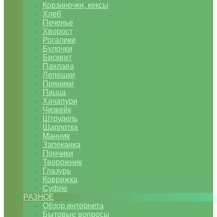
Корзиночки, кексы
Хлеб
Печенье
Хворост
Рогалики
Булочки
Бисквит
Пахлава
Лепешки
Пряники
Пицца
Хачапури
Чизкейк
Штрудель
Шарлотка
Манник
Запеканка
Пончики
Творожник
Глазурь
Коврижка
Суфле
РАЗНОЕ
Обзор интернета
Бытовые вопросы