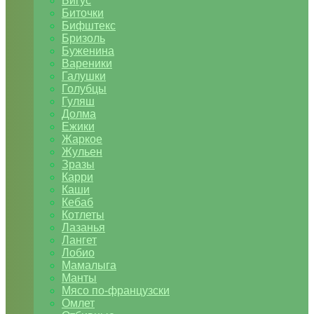
Бигус
Биточки
Бифштекс
Бризоль
Буженина
Вареники
Галушки
Голубцы
Гуляш
Долма
Ежики
Жаркое
Жульен
Зразы
Карри
Каши
Кебаб
Котлеты
Лазанья
Лангет
Лобио
Мамалыга
Манты
Мясо по-французски
Омлет