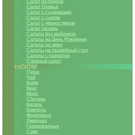
Салат из печени
Салат Оливье
Салат с сухариками
Салат с сыром
Салат с черносливом
Салат Цезарь
Салаты без майонеза
Салаты на День Рождения
Салаты на зиму
Салаты на свадебный стол
Салаты с гранатом
Слоеный салат
НАПИТКИ
Пунш
Чай
Кофе
Квас
Морс
Сбитень
Кисель
Компоты
Фруктовые
Лимонад
Газированные
Соки