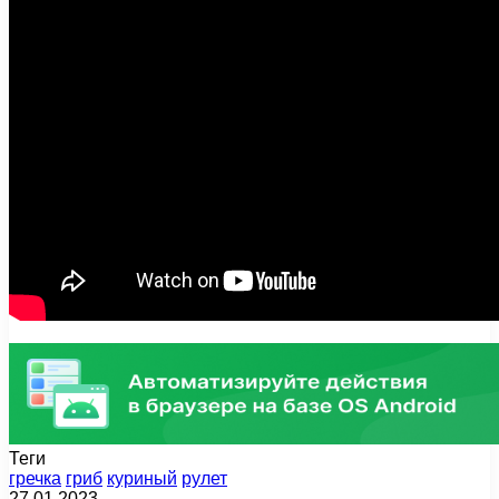
Теги
гречка
гриб
куриный
рулет
27.01.2023