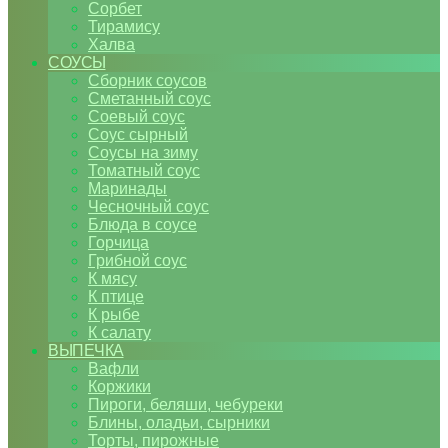
Сорбет
Тирамису
Халва
СОУСЫ
Сборник соусов
Сметанный соус
Соевый соус
Соус сырный
Соусы на зиму
Томатный соус
Маринады
Чесночный соус
Блюда в соусе
Горчица
Грибной соус
К мясу
К птице
К рыбе
К салату
ВЫПЕЧКА
Вафли
Коржики
Пироги, беляши, чебуреки
Блины, оладьи, сырники
Торты, пирожные