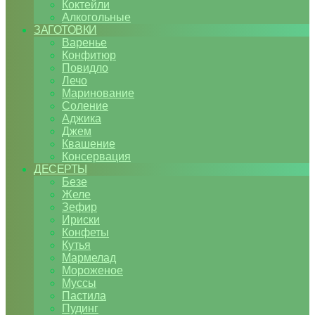
Коктейли
Алкогольные
ЗАГОТОВКИ
Варенье
Конфитюр
Повидло
Лечо
Маринование
Соление
Аджика
Джем
Квашение
Консервация
ДЕСЕРТЫ
Безе
Желе
Зефир
Ириски
Конфеты
Кутья
Мармелад
Мороженое
Муссы
Пастила
Пудинг