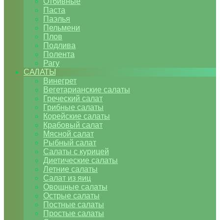
Отбивные
Паста
Паэлья
Пельмени
Плов
Подлива
Полента
Рагу
САЛАТЫ
Винегрет
Вегетарианские салаты
Греческий салат
Грибные салаты
Корейские салаты
Крабовый салат
Мясной салат
Рыбный салат
Салаты с курицей
Диетические салаты
Летние салаты
Салат из яиц
Овощные салаты
Острые салаты
Постные салаты
Простые салаты