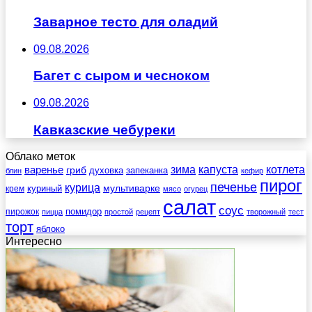
Заварное тесто для оладий
09.08.2026
Багет с сыром и чесноком
09.08.2026
Кавказские чебуреки
Облако меток
зима
котлета
варенье
капуста
гриб
духовка
запеканка
блин
кефир
пирог
печенье
курица
мультиварке
куриный
крем
мясо
огурец
салат
соус
помидор
пирожок
пицца
простой
рецепт
творожный
тест
торт
яблоко
Интересно