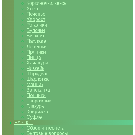
Корзиночки, кексы
Хлеб
Печенье
Хворост
Рогалики
Булочки
Бисквит
Пахлава
Лепешки
Пряники
Пицца
Хачапури
Чизкейк
Штрудель
Шарлотка
Манник
Запеканка
Пончики
Творожник
Глазурь
Коврижка
Суфле
РАЗНОЕ
Обзор интернета
Бытовые вопросы