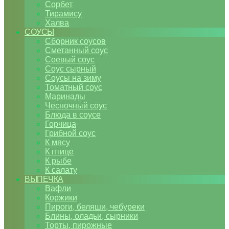
Сорбет
Тирамису
Халва
СОУСЫ
Сборник соусов
Сметанный соус
Соевый соус
Соус сырный
Соусы на зиму
Томатный соус
Маринады
Чесночный соус
Блюда в соусе
Горчица
Грибной соус
К мясу
К птице
К рыбе
К салату
ВЫПЕЧКА
Вафли
Коржики
Пироги, беляши, чебуреки
Блины, оладьи, сырники
Торты, пирожные