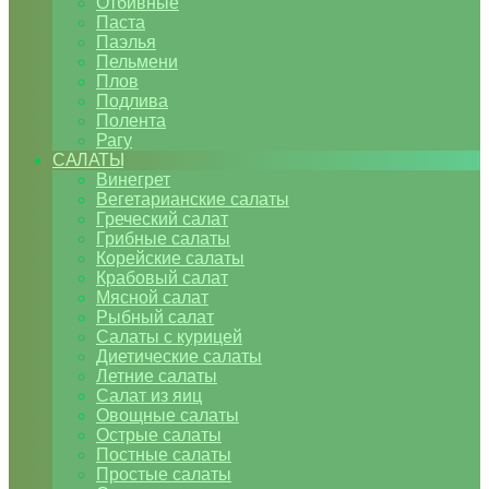
Отбивные
Паста
Паэлья
Пельмени
Плов
Подлива
Полента
Рагу
САЛАТЫ
Винегрет
Вегетарианские салаты
Греческий салат
Грибные салаты
Корейские салаты
Крабовый салат
Мясной салат
Рыбный салат
Салаты с курицей
Диетические салаты
Летние салаты
Салат из яиц
Овощные салаты
Острые салаты
Постные салаты
Простые салаты