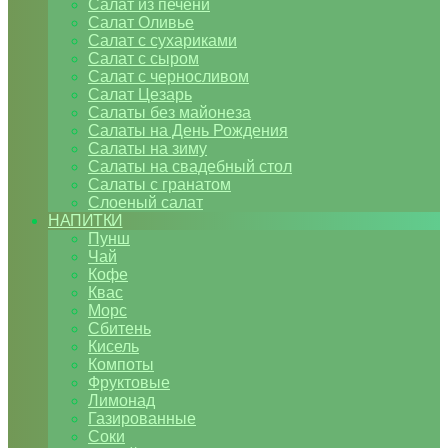
Салат из печени
Салат Оливье
Салат с сухариками
Салат с сыром
Салат с черносливом
Салат Цезарь
Салаты без майонеза
Салаты на День Рождения
Салаты на зиму
Салаты на свадебный стол
Салаты с гранатом
Слоеный салат
НАПИТКИ
Пунш
Чай
Кофе
Квас
Морс
Сбитень
Кисель
Компоты
Фруктовые
Лимонад
Газированные
Соки