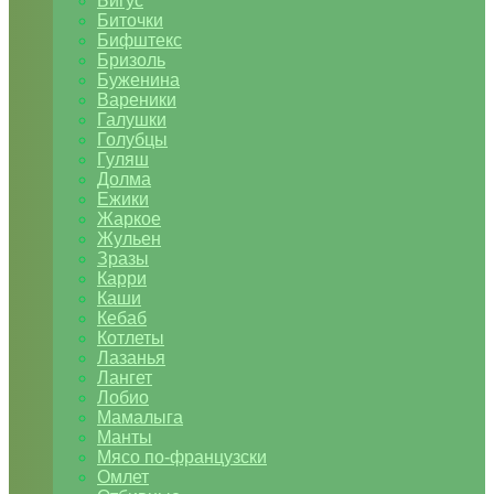
Бигус
Биточки
Бифштекс
Бризоль
Буженина
Вареники
Галушки
Голубцы
Гуляш
Долма
Ежики
Жаркое
Жульен
Зразы
Карри
Каши
Кебаб
Котлеты
Лазанья
Лангет
Лобио
Мамалыга
Манты
Мясо по-французски
Омлет