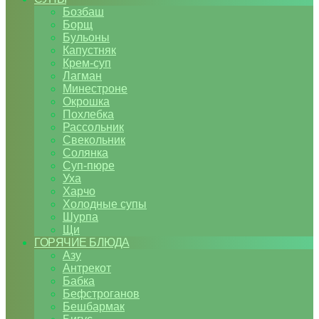
Бозбаш
Борщ
Бульоны
Капустняк
Крем-суп
Лагман
Минестроне
Окрошка
Похлебка
Рассольник
Свекольник
Солянка
Суп-пюре
Уха
Харчо
Холодные супы
Шурпа
Щи
ГОРЯЧИЕ БЛЮДА
Азу
Антрекот
Бабка
Бефстроганов
Бешбармак