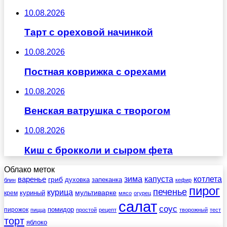
10.08.2026
Тарт с ореховой начинкой
10.08.2026
Постная коврижка с орехами
10.08.2026
Венская ватрушка с творогом
10.08.2026
Киш с брокколи и сыром фета
Облако меток
зима
котлета
варенье
капуста
гриб
духовка
запеканка
блин
кефир
пирог
печенье
курица
мультиварке
куриный
крем
мясо
огурец
салат
соус
помидор
пирожок
пицца
простой
рецепт
творожный
тест
торт
яблоко