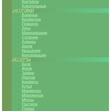
Коктейли
Алкогольные
ЗАГОТОВКИ
Варенье
Конфитюр
Повидло
Лечо
Маринование
Соление
Аджика
Джем
Квашение
Консервация
ДЕСЕРТЫ
Безе
Желе
Зефир
Ириски
Конфеты
Кутья
Мармелад
Мороженое
Муссы
Пастила
Пудинг