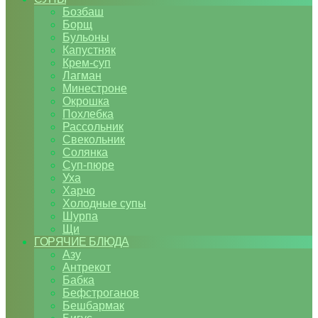
Бозбаш
Борщ
Бульоны
Капустняк
Крем-суп
Лагман
Минестроне
Окрошка
Похлебка
Рассольник
Свекольник
Солянка
Суп-пюре
Уха
Харчо
Холодные супы
Шурпа
Щи
ГОРЯЧИЕ БЛЮДА
Азу
Антрекот
Бабка
Бефстроганов
Бешбармак