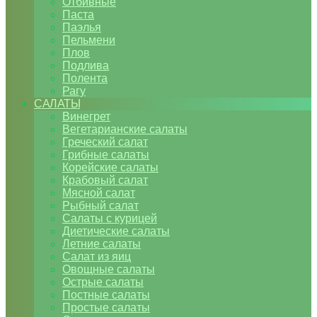
Отбивные
Паста
Паэлья
Пельмени
Плов
Подлива
Полента
Рагу
САЛАТЫ
Винегрет
Вегетарианские салаты
Греческий салат
Грибные салаты
Корейские салаты
Крабовый салат
Мясной салат
Рыбный салат
Салаты с курицей
Диетические салаты
Летние салаты
Салат из яиц
Овощные салаты
Острые салаты
Постные салаты
Простые салаты