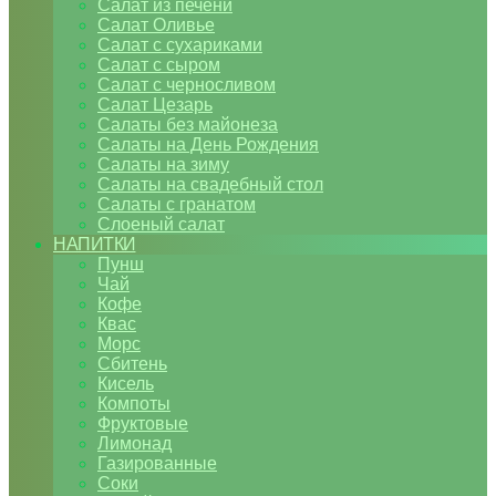
Салат из печени
Салат Оливье
Салат с сухариками
Салат с сыром
Салат с черносливом
Салат Цезарь
Салаты без майонеза
Салаты на День Рождения
Салаты на зиму
Салаты на свадебный стол
Салаты с гранатом
Слоеный салат
НАПИТКИ
Пунш
Чай
Кофе
Квас
Морс
Сбитень
Кисель
Компоты
Фруктовые
Лимонад
Газированные
Соки