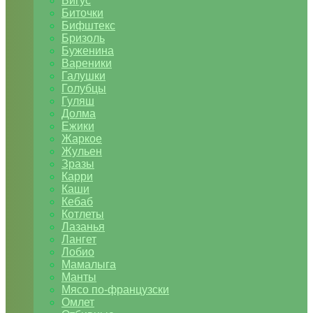
Бигус
Биточки
Бифштекс
Бризоль
Буженина
Вареники
Галушки
Голубцы
Гуляш
Долма
Ежики
Жаркое
Жульен
Зразы
Карри
Каши
Кебаб
Котлеты
Лазанья
Лангет
Лобио
Мамалыга
Манты
Мясо по-французски
Омлет