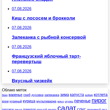
07.08.2026
Киш с лососем и брокколи
07.08.2026
Запеканка с рыбной консервой
07.08.2026
Французский яблочный тарт-
перевертыш
07.08.2026
Вкусный чизкейк
Облако меток
зима
котлета
варенье
капуста
гриб
духовка
запеканка
блин
кефир
пирог
печенье
курица
мультиварке
куриный
крем
мясо
огурец
салат
соус
помидор
пирожок
пицца
простой
рецепт
творожный
тест