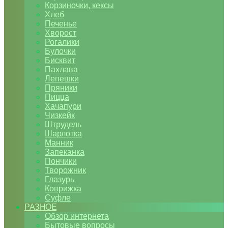
Корзиночки, кексы
Хлеб
Печенье
Хворост
Рогалики
Булочки
Бисквит
Пахлава
Лепешки
Пряники
Пицца
Хачапури
Чизкейк
Штрудель
Шарлотка
Манник
Запеканка
Пончики
Творожник
Глазурь
Коврижка
Суфле
РАЗНОЕ
Обзор интернета
Бытовые вопросы