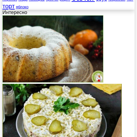
торт
яблоко
Интересно