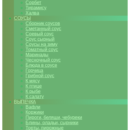
Сорбет
Тирамису
Халва
СОУСЫ
Сборник соусов
Сметанный соус
Соевый соус
Соус сырный
Соусы на зиму
Томатный соус
Маринады
Чесночный соус
Блюда в соусе
Горчица
Грибной соус
К мясу
К птице
К рыбе
К салату
ВЫПЕЧКА
Вафли
Коржики
Пироги, беляши, чебуреки
Блины, оладьи, сырники
Торты, пирожные