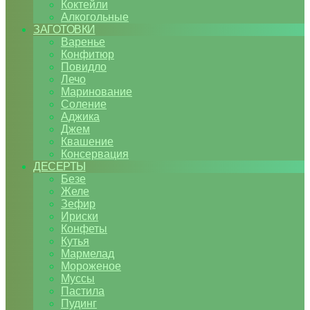
Коктейли
Алкогольные
ЗАГОТОВКИ
Варенье
Конфитюр
Повидло
Лечо
Маринование
Соление
Аджика
Джем
Квашение
Консервация
ДЕСЕРТЫ
Безе
Желе
Зефир
Ириски
Конфеты
Кутья
Мармелад
Мороженое
Муссы
Пастила
Пудинг