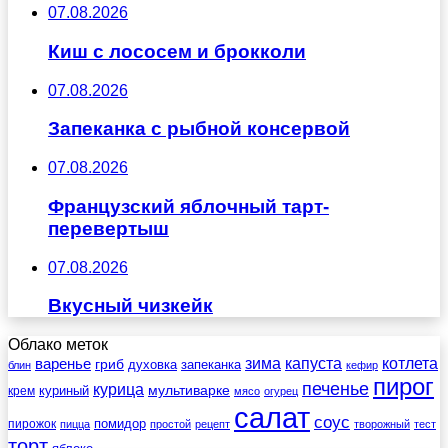
07.08.2026
Киш с лососем и брокколи
07.08.2026
Запеканка с рыбной консервой
07.08.2026
Французский яблочный тарт-
перевертыш
07.08.2026
Вкусный чизкейк
Облако меток
зима
котлета
варенье
капуста
гриб
духовка
запеканка
блин
кефир
пирог
печенье
курица
мультиварке
куриный
крем
мясо
огурец
салат
соус
помидор
пирожок
пицца
простой
рецепт
творожный
тест
торт