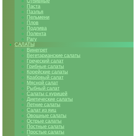
Отбивные
Паста
Паэлья
Пельмени
Плов
Подлива
Полента
Рагу
САЛАТЫ
Винегрет
Вегетарианские салаты
Греческий салат
Грибные салаты
Корейские салаты
Крабовый салат
Мясной салат
Рыбный салат
Салаты с курицей
Диетические салаты
Летние салаты
Салат из яиц
Овощные салаты
Острые салаты
Постные салаты
Простые салаты