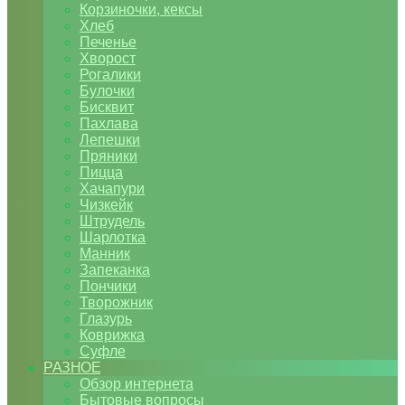
Корзиночки, кексы
Хлеб
Печенье
Хворост
Рогалики
Булочки
Бисквит
Пахлава
Лепешки
Пряники
Пицца
Хачапури
Чизкейк
Штрудель
Шарлотка
Манник
Запеканка
Пончики
Творожник
Глазурь
Коврижка
Суфле
РАЗНОЕ
Обзор интернета
Бытовые вопросы