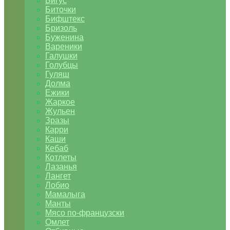
Бигус
Биточки
Бифштекс
Бризоль
Буженина
Вареники
Галушки
Голубцы
Гуляш
Долма
Ежики
Жаркое
Жульен
Зразы
Карри
Каши
Кебаб
Котлеты
Лазанья
Лангет
Лобио
Мамалыга
Манты
Мясо по-французски
Омлет