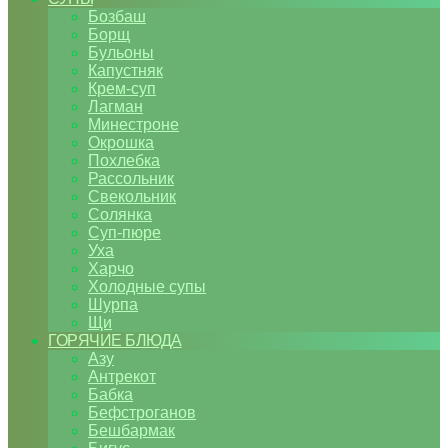
Бозбаш
Борщ
Бульоны
Капустняк
Крем-суп
Лагман
Минестроне
Окрошка
Похлебка
Рассольник
Свекольник
Солянка
Суп-пюре
Уха
Харчо
Холодные супы
Шурпа
Щи
ГОРЯЧИЕ БЛЮДА
Азу
Антрекот
Бабка
Бефстроганов
Бешбармак