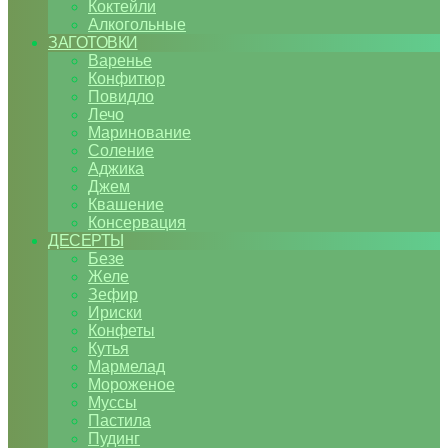
Коктейли
Алкогольные
ЗАГОТОВКИ
Варенье
Конфитюр
Повидло
Лечо
Маринование
Соление
Аджика
Джем
Квашение
Консервация
ДЕСЕРТЫ
Безе
Желе
Зефир
Ириски
Конфеты
Кутья
Мармелад
Мороженое
Муссы
Пастила
Пудинг