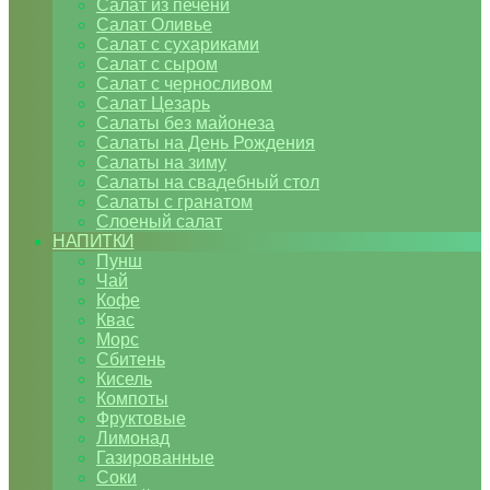
Салат из печени
Салат Оливье
Салат с сухариками
Салат с сыром
Салат с черносливом
Салат Цезарь
Салаты без майонеза
Салаты на День Рождения
Салаты на зиму
Салаты на свадебный стол
Салаты с гранатом
Слоеный салат
НАПИТКИ
Пунш
Чай
Кофе
Квас
Морс
Сбитень
Кисель
Компоты
Фруктовые
Лимонад
Газированные
Соки