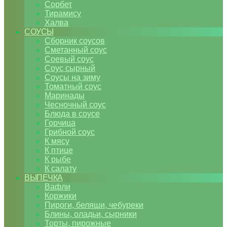
Сорбет
Тирамису
Халва
СОУСЫ
Сборник соусов
Сметанный соус
Соевый соус
Соус сырный
Соусы на зиму
Томатный соус
Маринады
Чесночный соус
Блюда в соусе
Горчица
Грибной соус
К мясу
К птице
К рыбе
К салату
ВЫПЕЧКА
Вафли
Коржики
Пироги, беляши, чебуреки
Блины, оладьи, сырники
Торты, пирожные