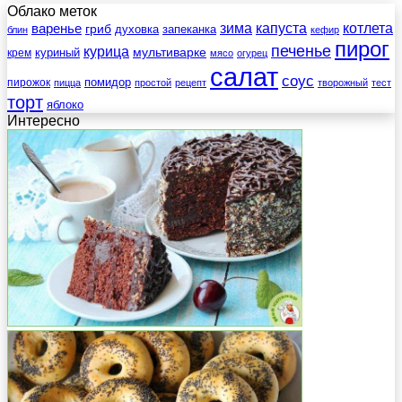
Облако меток
зима
котлета
варенье
капуста
гриб
духовка
запеканка
блин
кефир
пирог
печенье
курица
мультиварке
куриный
крем
мясо
огурец
салат
соус
помидор
пирожок
пицца
простой
рецепт
творожный
тест
торт
яблоко
Интересно