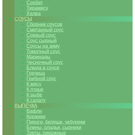
Сорбет
Тирамису
Халва
СОУСЫ
Сборник соусов
Сметанный соус
Соевый соус
Соус сырный
Соусы на зиму
Томатный соус
Маринады
Чесночный соус
Блюда в соусе
Горчица
Грибной соус
К мясу
К птице
К рыбе
К салату
ВЫПЕЧКА
Вафли
Коржики
Пироги, беляши, чебуреки
Блины, оладьи, сырники
Торты, пирожные