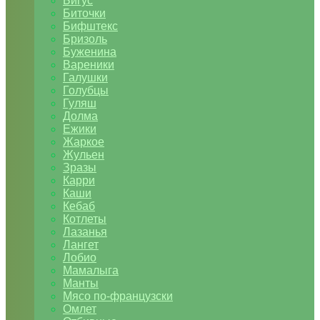
Бигус
Биточки
Бифштекс
Бризоль
Буженина
Вареники
Галушки
Голубцы
Гуляш
Долма
Ежики
Жаркое
Жульен
Зразы
Карри
Каши
Кебаб
Котлеты
Лазанья
Лангет
Лобио
Мамалыга
Манты
Мясо по-французски
Омлет