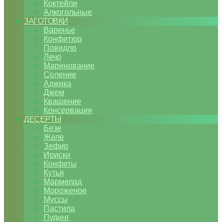
Коктейли
Алкогольные
ЗАГОТОВКИ
Варенье
Конфитюр
Повидло
Лечо
Маринование
Соление
Аджика
Джем
Квашение
Консервация
ДЕСЕРТЫ
Безе
Желе
Зефир
Ириски
Конфеты
Кутья
Мармелад
Мороженое
Муссы
Пастила
Пудинг