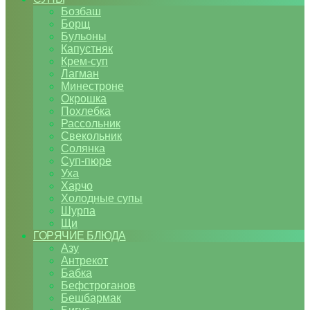
Бозбаш
Борщ
Бульоны
Капустняк
Крем-суп
Лагман
Минестроне
Окрошка
Похлебка
Рассольник
Свекольник
Солянка
Суп-пюре
Уха
Харчо
Холодные супы
Шурпа
Щи
ГОРЯЧИЕ БЛЮДА
Азу
Антрекот
Бабка
Бефстроганов
Бешбармак