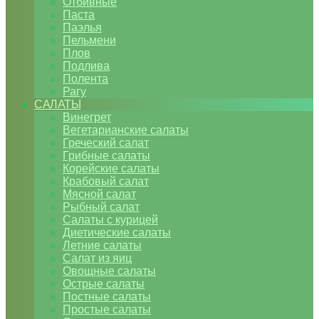
Отбивные
Паста
Паэлья
Пельмени
Плов
Подлива
Полента
Рагу
САЛАТЫ
Винегрет
Вегетарианские салаты
Греческий салат
Грибные салаты
Корейские салаты
Крабовый салат
Мясной салат
Рыбный салат
Салаты с курицей
Диетические салаты
Летние салаты
Салат из яиц
Овощные салаты
Острые салаты
Постные салаты
Простые салаты