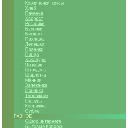
Корзиночки, кексы
Хлеб
Печенье
Хворост
Рогалики
Булочки
Бисквит
Пахлава
Лепешки
Пряники
Пицца
Хачапури
Чизкейк
Штрудель
Шарлотка
Манник
Запеканка
Пончики
Творожник
Глазурь
Коврижка
Суфле
РАЗНОЕ
Обзор интернета
Бытовые вопросы