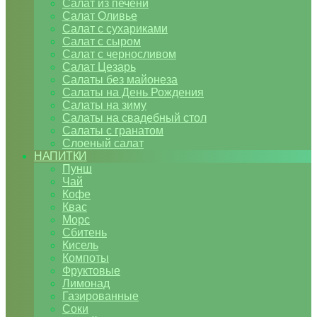
Салат из печени
Салат Оливье
Салат с сухариками
Салат с сыром
Салат с черносливом
Салат Цезарь
Салаты без майонеза
Салаты на День Рождения
Салаты на зиму
Салаты на свадебный стол
Салаты с гранатом
Слоеный салат
НАПИТКИ
Пунш
Чай
Кофе
Квас
Морс
Сбитень
Кисель
Компоты
Фруктовые
Лимонад
Газированные
Соки