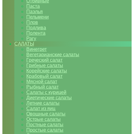
Отбивные
Паста
Паэлья
Пельмени
Плов
Подлива
Полента
Рагу
САЛАТЫ
Винегрет
Вегетарианские салаты
Греческий салат
Грибные салаты
Корейские салаты
Крабовый салат
Мясной салат
Рыбный салат
Салаты с курицей
Диетические салаты
Летние салаты
Салат из яиц
Овощные салаты
Острые салаты
Постные салаты
Простые салаты