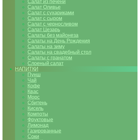
Салат из печени
Салат Оливье
Салат с сухариками
Салат с сыром
Салат с черносливом
Салат Цезарь
Салаты без майонеза
Салаты на День Рождения
Салаты на зиму
Салаты на свадебный стол
Салаты с гранатом
Слоеный салат
НАПИТКИ
Пунш
Чай
Кофе
Квас
Морс
Сбитень
Кисель
Компоты
Фруктовые
Лимонад
Газированные
Соки