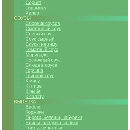
Сорбет
Тирамису
Халва
СОУСЫ
Сборник соусов
Сметанный соус
Соевый соус
Соус сырный
Соусы на зиму
Томатный соус
Маринады
Чесночный соус
Блюда в соусе
Горчица
Грибной соус
К мясу
К птице
К рыбе
К салату
ВЫПЕЧКА
Вафли
Коржики
Пироги, беляши, чебуреки
Блины, оладьи, сырники
Торты, пирожные