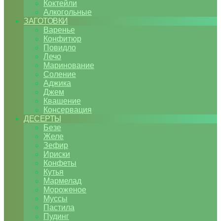
Коктейли
Алкогольные
ЗАГОТОВКИ
Варенье
Конфитюр
Повидло
Лечо
Маринование
Соление
Аджика
Джем
Квашение
Консервация
ДЕСЕРТЫ
Безе
Желе
Зефир
Ириски
Конфеты
Кутья
Мармелад
Мороженое
Муссы
Пастила
Пудинг