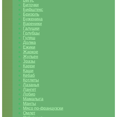
Бигус
Биточки
Бифштекс
Бризоль
Буженина
Вареники
Галушки
Голубцы
Гуляш
Долма
Ежики
Жаркое
Жульен
Зразы
Карри
Каши
Кебаб
Котлеты
Лазанья
Лангет
Лобио
Мамалыга
Манты
Мясо по-французски
Омлет