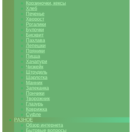
Корзиночки, кексы
Хлеб
Печенье
Хворост
Рогалики
Булочки
Бисквит
Пахлава
Лепешки
Пряники
Пицца
Хачапури
Чизкейк
Штрудель
Шарлотка
Манник
Запеканка
Пончики
Творожник
Глазурь
Коврижка
Суфле
РАЗНОЕ
Обзор интернета
Бытовые вопросы