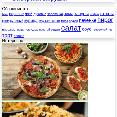
Облако меток
зима
котлета
варенье
капуста
гриб
духовка
запеканка
блин
кефир
пирог
печенье
курица
мультиварке
куриный
крем
мясо
огурец
салат
соус
помидор
пирожок
пицца
простой
рецепт
творожный
тест
торт
яблоко
Интересно