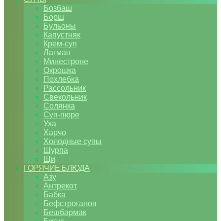
Бозбаш
Борщ
Бульоны
Капустняк
Крем-суп
Лагман
Минестроне
Окрошка
Похлебка
Рассольник
Свекольник
Солянка
Суп-пюре
Уха
Харчо
Холодные супы
Шурпа
Щи
ГОРЯЧИЕ БЛЮДА
Азу
Антрекот
Бабка
Бефстроганов
Бешбармак