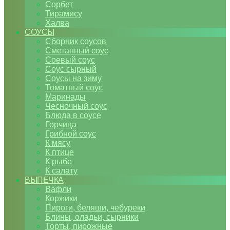
Сорбет
Тирамису
Халва
СОУСЫ
Сборник соусов
Сметанный соус
Соевый соус
Соус сырный
Соусы на зиму
Томатный соус
Маринады
Чесночный соус
Блюда в соусе
Горчица
Грибной соус
К мясу
К птице
К рыбе
К салату
ВЫПЕЧКА
Вафли
Коржики
Пироги, беляши, чебуреки
Блины, оладьи, сырники
Торты, пирожные