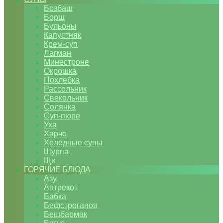
Бозбаш
Борщ
Бульоны
Капустняк
Крем-суп
Лагман
Минестроне
Окрошка
Похлебка
Рассольник
Свекольник
Солянка
Суп-пюре
Уха
Харчо
Холодные супы
Шурпа
Щи
ГОРЯЧИЕ БЛЮДА
Азу
Антрекот
Бабка
Бефстроганов
Бешбармак