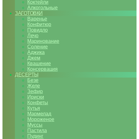
Коктейли
Алкогольные
ЗАГОТОВКИ
Варенье
Конфитюр
Повидло
Лечо
Маринование
Соление
Аджика
Джем
Квашение
Консервация
ДЕСЕРТЫ
Безе
Желе
Зефир
Ириски
Конфеты
Кутья
Мармелад
Мороженое
Муссы
Пастила
Пудинг