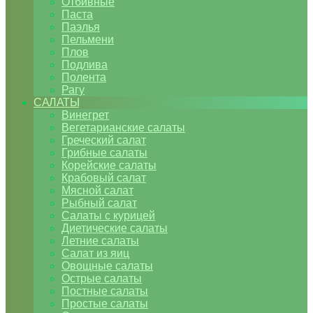
Отбивные
Паста
Паэлья
Пельмени
Плов
Подлива
Полента
Рагу
САЛАТЫ
Винегрет
Вегетарианские салаты
Греческий салат
Грибные салаты
Корейские салаты
Крабовый салат
Мясной салат
Рыбный салат
Салаты с курицей
Диетические салаты
Летние салаты
Салат из яиц
Овощные салаты
Острые салаты
Постные салаты
Простые салаты