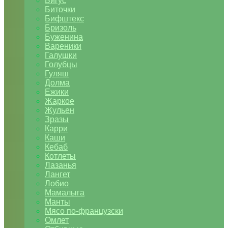
Бигус
Биточки
Бифштекс
Бризоль
Буженина
Вареники
Галушки
Голубцы
Гуляш
Долма
Ежики
Жаркое
Жульен
Зразы
Карри
Каши
Кебаб
Котлеты
Лазанья
Лангет
Лобио
Мамалыга
Манты
Мясо по-французски
Омлет