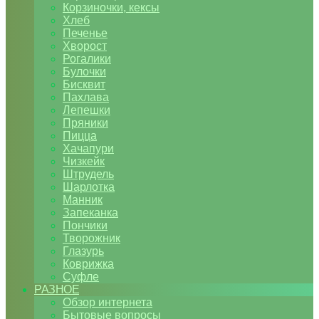
Корзиночки, кексы
Хлеб
Печенье
Хворост
Рогалики
Булочки
Бисквит
Пахлава
Лепешки
Пряники
Пицца
Хачапури
Чизкейк
Штрудель
Шарлотка
Манник
Запеканка
Пончики
Творожник
Глазурь
Коврижка
Суфле
РАЗНОЕ
Обзор интернета
Бытовые вопросы