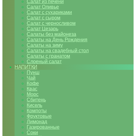
Салат из печени
Салат Оливье
Салат с сухариками
Салат с сыром
Салат с черносливом
Салат Цезарь
Салаты без майонеза
Салаты на День Рождения
Салаты на зиму
Салаты на свадебный стол
Салаты с гранатом
Слоеный салат
НАПИТКИ
Пунш
Чай
Кофе
Квас
Морс
Сбитень
Кисель
Компоты
Фруктовые
Лимонад
Газированные
Соки