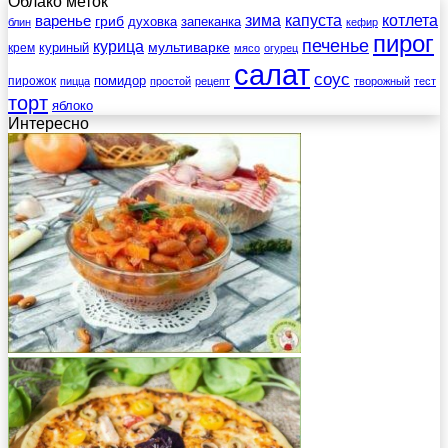
Облако меток
зима
котлета
варенье
капуста
гриб
духовка
запеканка
блин
кефир
пирог
печенье
курица
мультиварке
куриный
крем
мясо
огурец
салат
соус
помидор
пирожок
пицца
простой
рецепт
творожный
тест
торт
яблоко
Интересно