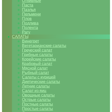
Отбивные
Паста
Паэлья
Пельмени
Плов
Подлива
Полента
Рагу
САЛАТЫ
Винегрет
Вегетарианские салаты
Греческий салат
Грибные салаты
Корейские салаты
Крабовый салат
Мясной салат
Рыбный салат
Салаты с курицей
Диетические салаты
Летние салаты
Салат из яиц
Овощные салаты
Острые салаты
Постные салаты
Простые салаты