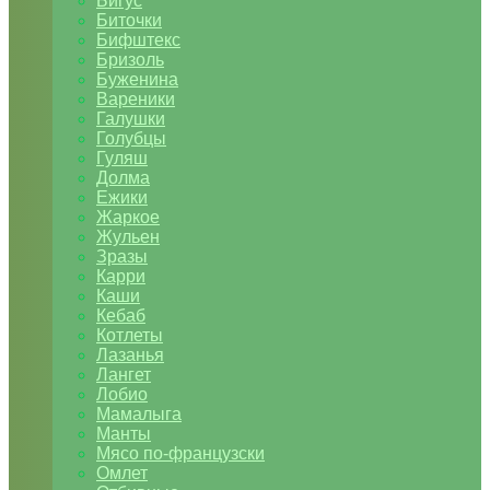
Бигус
Биточки
Бифштекс
Бризоль
Буженина
Вареники
Галушки
Голубцы
Гуляш
Долма
Ежики
Жаркое
Жульен
Зразы
Карри
Каши
Кебаб
Котлеты
Лазанья
Лангет
Лобио
Мамалыга
Манты
Мясо по-французски
Омлет