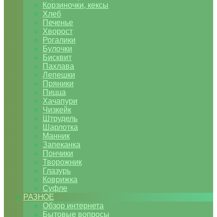
Корзиночки, кексы
Хлеб
Печенье
Хворост
Рогалики
Булочки
Бисквит
Пахлава
Лепешки
Пряники
Пицца
Хачапури
Чизкейк
Штрудель
Шарлотка
Манник
Запеканка
Пончики
Творожник
Глазурь
Коврижка
Суфле
РАЗНОЕ
Обзор интернета
Бытовые вопросы