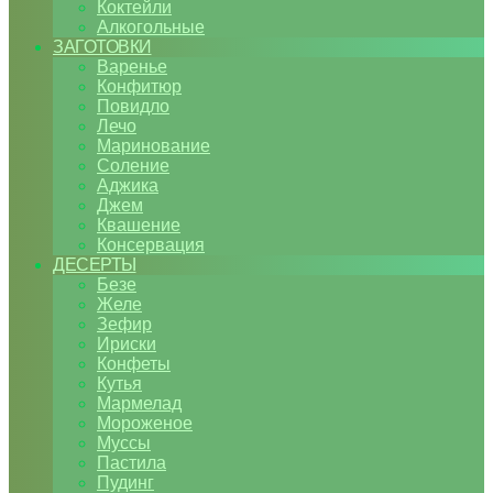
Коктейли
Алкогольные
ЗАГОТОВКИ
Варенье
Конфитюр
Повидло
Лечо
Маринование
Соление
Аджика
Джем
Квашение
Консервация
ДЕСЕРТЫ
Безе
Желе
Зефир
Ириски
Конфеты
Кутья
Мармелад
Мороженое
Муссы
Пастила
Пудинг