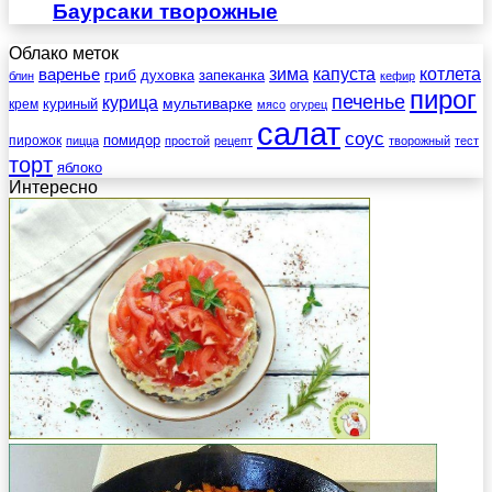
Баурсаки творожные
Облако меток
зима
котлета
варенье
капуста
гриб
духовка
запеканка
блин
кефир
пирог
печенье
курица
мультиварке
куриный
крем
мясо
огурец
салат
соус
помидор
пирожок
пицца
простой
рецепт
творожный
тест
торт
яблоко
Интересно