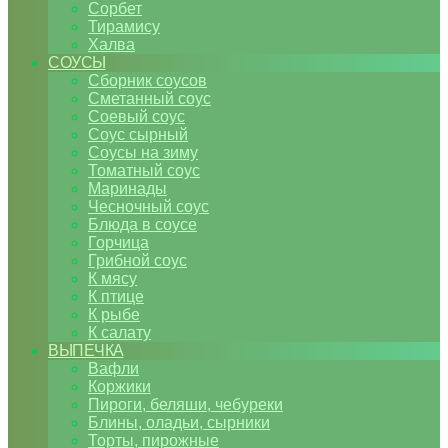
Сорбет
Тирамису
Халва
СОУСЫ
Сборник соусов
Сметанный соус
Соевый соус
Соус сырный
Соусы на зиму
Томатный соус
Маринады
Чесночный соус
Блюда в соусе
Горчица
Грибной соус
К мясу
К птице
К рыбе
К салату
ВЫПЕЧКА
Вафли
Коржики
Пироги, беляши, чебуреки
Блины, оладьи, сырники
Торты, пирожные