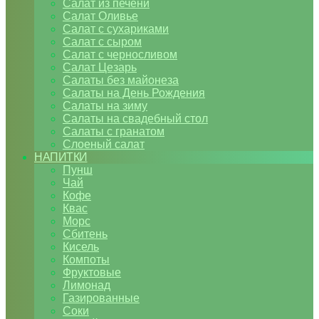
Салат из печени
Салат Оливье
Салат с сухариками
Салат с сыром
Салат с черносливом
Салат Цезарь
Салаты без майонеза
Салаты на День Рождения
Салаты на зиму
Салаты на свадебный стол
Салаты с гранатом
Слоеный салат
НАПИТКИ
Пунш
Чай
Кофе
Квас
Морс
Сбитень
Кисель
Компоты
Фруктовые
Лимонад
Газированные
Соки