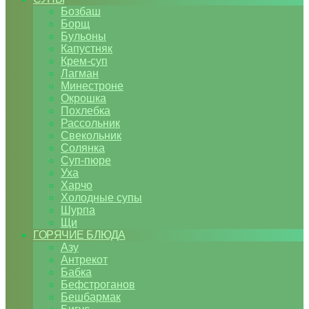
Бозбаш
Борщ
Бульоны
Капустняк
Крем-суп
Лагман
Минестроне
Окрошка
Похлебка
Рассольник
Свекольник
Солянка
Суп-пюре
Уха
Харчо
Холодные супы
Шурпа
Щи
ГОРЯЧИЕ БЛЮДА
Азу
Антрекот
Бабка
Бефстроганов
Бешбармак