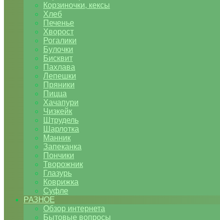
Корзиночки, кексы
Хлеб
Печенье
Хворост
Рогалики
Булочки
Бисквит
Пахлава
Лепешки
Пряники
Пицца
Хачапури
Чизкейк
Штрудель
Шарлотка
Манник
Запеканка
Пончики
Творожник
Глазурь
Коврижка
Суфле
РАЗНОЕ
Обзор интернета
Бытовые вопросы