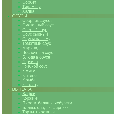
Сорбет
Тирамису
Халва
СОУСЫ
Сборник соусов
Сметанный соус
Соевый соус
Соус сырный
Соусы на зиму
Томатный соус
Маринады
Чесночный соус
Блюда в соусе
Горчица
Грибной соус
К мясу
К птице
К рыбе
К салату
ВЫПЕЧКА
Вафли
Коржики
Пироги, беляши, чебуреки
Блины, оладьи, сырники
Торты, пирожные