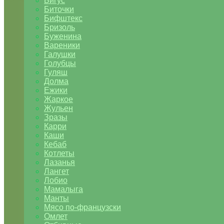
Бигус
Биточки
Бифштекс
Бризоль
Буженина
Вареники
Галушки
Голубцы
Гуляш
Долма
Ежики
Жаркое
Жульен
Зразы
Карри
Каши
Кебаб
Котлеты
Лазанья
Лангет
Лобио
Мамалыга
Манты
Мясо по-французски
Омлет