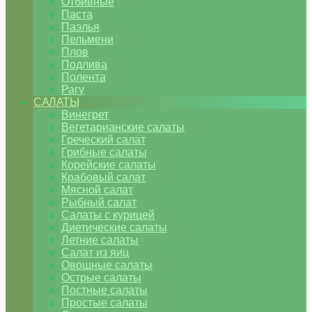
Отбивные
Паста
Паэлья
Пельмени
Плов
Подлива
Полента
Рагу
САЛАТЫ
Винегрет
Вегетарианские салаты
Греческий салат
Грибные салаты
Корейские салаты
Крабовый салат
Мясной салат
Рыбный салат
Салаты с курицей
Диетические салаты
Летние салаты
Салат из яиц
Овощные салаты
Острые салаты
Постные салаты
Простые салаты