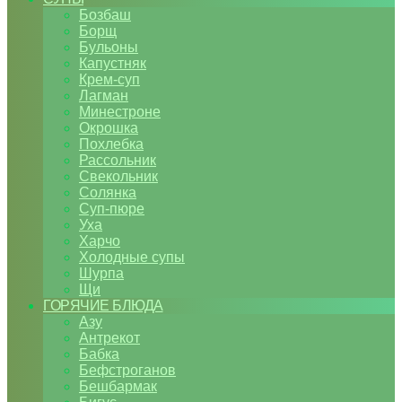
Бозбаш
Борщ
Бульоны
Капустняк
Крем-суп
Лагман
Минестроне
Окрошка
Похлебка
Рассольник
Свекольник
Солянка
Суп-пюре
Уха
Харчо
Холодные супы
Шурпа
Щи
ГОРЯЧИЕ БЛЮДА
Азу
Антрекот
Бабка
Бефстроганов
Бешбармак