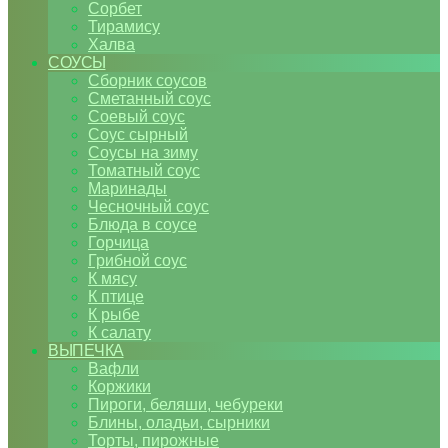
Сорбет
Тирамису
Халва
СОУСЫ
Сборник соусов
Сметанный соус
Соевый соус
Соус сырный
Соусы на зиму
Томатный соус
Маринады
Чесночный соус
Блюда в соусе
Горчица
Грибной соус
К мясу
К птице
К рыбе
К салату
ВЫПЕЧКА
Вафли
Коржики
Пироги, беляши, чебуреки
Блины, оладьи, сырники
Торты, пирожные