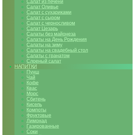
Салат из печени
Салат Оливье
Салат с сухариками
Салат с сыром
Салат с черносливом
Салат Цезарь
Салаты без майонеза
Салаты на День Рождения
Салаты на зиму
Салаты на свадебный стол
Салаты с гранатом
Слоеный салат
НАПИТКИ
Пунш
Чай
Кофе
Квас
Морс
Сбитень
Кисель
Компоты
Фруктовые
Лимонад
Газированные
Соки