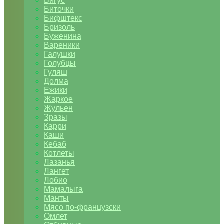
Бигус
Биточки
Бифштекс
Бризоль
Буженина
Вареники
Галушки
Голубцы
Гуляш
Долма
Ежики
Жаркое
Жульен
Зразы
Карри
Каши
Кебаб
Котлеты
Лазанья
Лангет
Лобио
Мамалыга
Манты
Мясо по-французски
Омлет