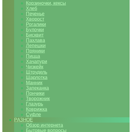
Корзиночки, кексы
Хлеб
Печенье
Хворост
Рогалики
Булочки
Бисквит
Пахлава
Лепешки
Пряники
Пицца
Хачапури
Чизкейк
Штрудель
Шарлотка
Манник
Запеканка
Пончики
Творожник
Глазурь
Коврижка
Суфле
РАЗНОЕ
Обзор интернета
Бытовые вопросы