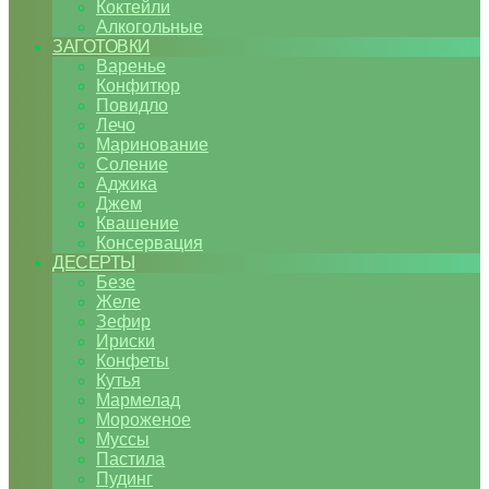
Коктейли
Алкогольные
ЗАГОТОВКИ
Варенье
Конфитюр
Повидло
Лечо
Маринование
Соление
Аджика
Джем
Квашение
Консервация
ДЕСЕРТЫ
Безе
Желе
Зефир
Ириски
Конфеты
Кутья
Мармелад
Мороженое
Муссы
Пастила
Пудинг