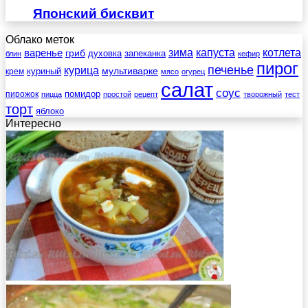
Японский бисквит
Облако меток
зима
котлета
варенье
капуста
гриб
духовка
запеканка
блин
кефир
пирог
печенье
курица
мультиварке
куриный
крем
мясо
огурец
салат
соус
помидор
пирожок
пицца
простой
рецепт
творожный
тест
торт
яблоко
Интересно