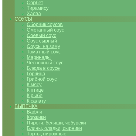
Сорбет
Тирамису
Халва
СОУСЫ
Сборник соусов
Сметанный соус
Соевый соус
Соус сырный
Соусы на зиму
Томатный соус
Маринады
Чесночный соус
Блюда в соусе
Горчица
Грибной соус
К мясу
К птице
К рыбе
К салату
ВЫПЕЧКА
Вафли
Коржики
Пироги, беляши, чебуреки
Блины, оладьи, сырники
Торты, пирожные