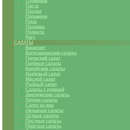
Отбивные
Паста
Паэлья
Пельмени
Плов
Подлива
Полента
Рагу
САЛАТЫ
Винегрет
Вегетарианские салаты
Греческий салат
Грибные салаты
Корейские салаты
Крабовый салат
Мясной салат
Рыбный салат
Салаты с курицей
Диетические салаты
Летние салаты
Салат из яиц
Овощные салаты
Острые салаты
Постные салаты
Простые салаты