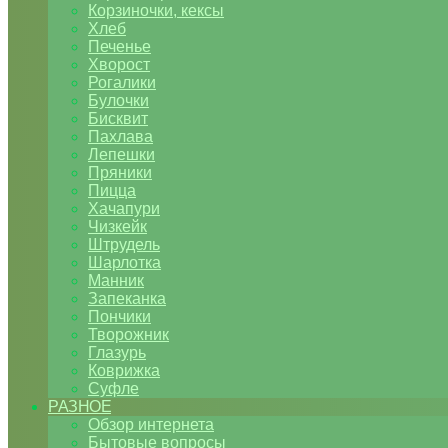
Корзиночки, кексы
Хлеб
Печенье
Хворост
Рогалики
Булочки
Бисквит
Пахлава
Лепешки
Пряники
Пицца
Хачапури
Чизкейк
Штрудель
Шарлотка
Манник
Запеканка
Пончики
Творожник
Глазурь
Коврижка
Суфле
РАЗНОЕ
Обзор интернета
Бытовые вопросы