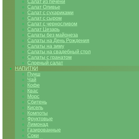
Салат из печени
Салат Оливье
Салат с сухариками
Салат с сыром
Салат с черносливом
Салат Цезарь
Салаты без майонеза
Салаты на День Рождения
Салаты на зиму
Салаты на свадебный стол
Салаты с гранатом
Слоеный салат
НАПИТКИ
Пунш
Чай
Кофе
Квас
Морс
Сбитень
Кисель
Компоты
Фруктовые
Лимонад
Газированные
Соки