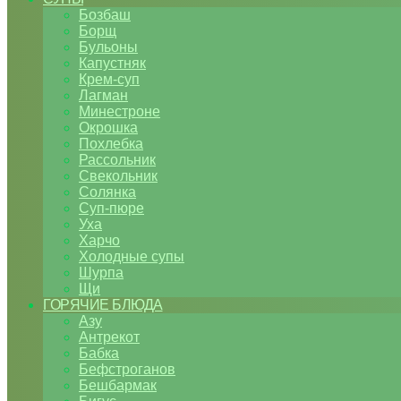
Бозбаш
Борщ
Бульоны
Капустняк
Крем-суп
Лагман
Минестроне
Окрошка
Похлебка
Рассольник
Свекольник
Солянка
Суп-пюре
Уха
Харчо
Холодные супы
Шурпа
Щи
ГОРЯЧИЕ БЛЮДА
Азу
Антрекот
Бабка
Бефстроганов
Бешбармак