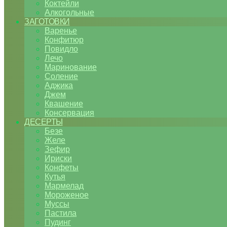
Коктейли
Алкогольные
ЗАГОТОВКИ
Варенье
Конфитюр
Повидло
Лечо
Маринование
Соление
Аджика
Джем
Квашение
Консервация
ДЕСЕРТЫ
Безе
Желе
Зефир
Ириски
Конфеты
Кутья
Мармелад
Мороженое
Муссы
Пастила
Пудинг