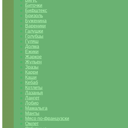
Бигус
Биточки
Бифштекс
Бризоль
Буженина
Вареники
Галушки
Голубцы
Гуляш
Долма
Ежики
Жаркое
Жульен
Зразы
Карри
Каши
Кебаб
Котлеты
Лазанья
Лангет
Лобио
Мамалыга
Манты
Мясо по-французски
Омлет