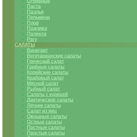
Отбивные
Паста
Паэлья
Пельмени
Плов
Подлива
Полента
Рагу
САЛАТЫ
Винегрет
Вегетарианские салаты
Греческий салат
Грибные салаты
Корейские салаты
Крабовый салат
Мясной салат
Рыбный салат
Салаты с курицей
Диетические салаты
Летние салаты
Салат из яиц
Овощные салаты
Острые салаты
Постные салаты
Простые салаты