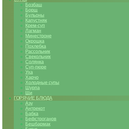
Бозбаш
Борщ
Бульоны
Капустняк
Крем-суп
Лагман
Минестроне
Окрошка
Похлебка
Рассольник
Свекольник
Солянка
Суп-пюре
Уха
Харчо
Холодные супы
Шурпа
Щи
ГОРЯЧИЕ БЛЮДА
Азу
Антрекот
Бабка
Бефстроганов
Бешбармак