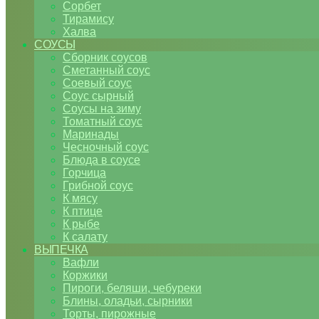
Сорбет
Тирамису
Халва
СОУСЫ
Сборник соусов
Сметанный соус
Соевый соус
Соус сырный
Соусы на зиму
Томатный соус
Маринады
Чесночный соус
Блюда в соусе
Горчица
Грибной соус
К мясу
К птице
К рыбе
К салату
ВЫПЕЧКА
Вафли
Коржики
Пироги, беляши, чебуреки
Блины, оладьи, сырники
Торты, пирожные