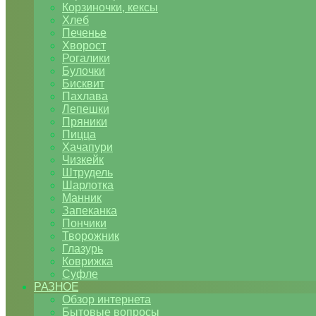
Корзиночки, кексы
Хлеб
Печенье
Хворост
Рогалики
Булочки
Бисквит
Пахлава
Лепешки
Пряники
Пицца
Хачапури
Чизкейк
Штрудель
Шарлотка
Манник
Запеканка
Пончики
Творожник
Глазурь
Коврижка
Суфле
РАЗНОЕ
Обзор интернета
Бытовые вопросы