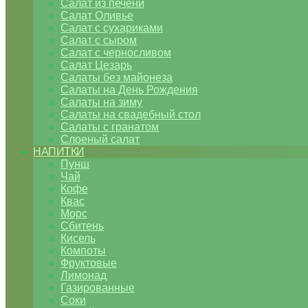
Салат из печени
Салат Оливье
Салат с сухариками
Салат с сыром
Салат с черносливом
Салат Цезарь
Салаты без майонеза
Салаты на День Рождения
Салаты на зиму
Салаты на свадебный стол
Салаты с гранатом
Слоеный салат
НАПИТКИ
Пунш
Чай
Кофе
Квас
Морс
Сбитень
Кисель
Компоты
Фруктовые
Лимонад
Газированные
Соки