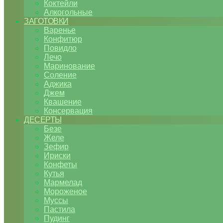
Коктейли
Алкогольные
ЗАГОТОВКИ
Варенье
Конфитюр
Повидло
Лечо
Маринование
Соление
Аджика
Джем
Квашение
Консервация
ДЕСЕРТЫ
Безе
Желе
Зефир
Ириски
Конфеты
Кутья
Мармелад
Мороженое
Муссы
Пастила
Пудинг