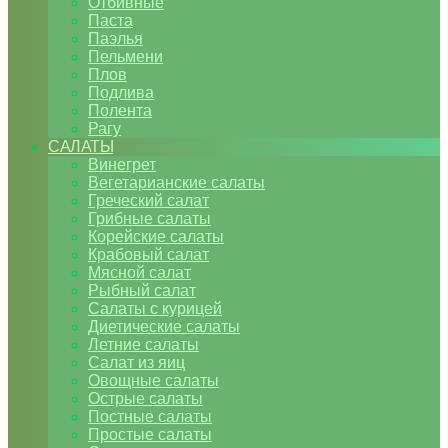
Отбивные
Паста
Паэлья
Пельмени
Плов
Подлива
Полента
Рагу
САЛАТЫ
Винегрет
Вегетарианские салаты
Греческий салат
Грибные салаты
Корейские салаты
Крабовый салат
Мясной салат
Рыбный салат
Салаты с курицей
Диетические салаты
Летние салаты
Салат из яиц
Овощные салаты
Острые салаты
Постные салаты
Простые салаты