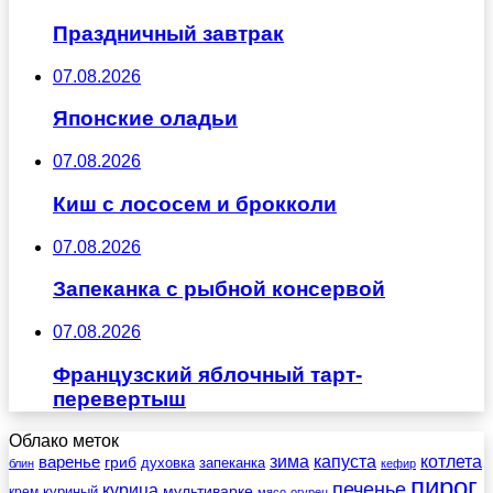
Праздничный завтрак
07.08.2026
Японские оладьи
07.08.2026
Киш с лососем и брокколи
07.08.2026
Запеканка с рыбной консервой
07.08.2026
Французский яблочный тарт-
перевертыш
Облако меток
зима
котлета
варенье
капуста
гриб
духовка
запеканка
блин
кефир
пирог
печенье
курица
мультиварке
куриный
крем
мясо
огурец