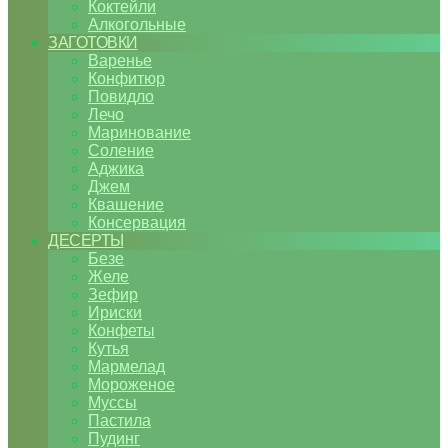
Коктейли
Алкогольные
ЗАГОТОВКИ
Варенье
Конфитюр
Повидло
Лечо
Маринование
Соление
Аджика
Джем
Квашение
Консервация
ДЕСЕРТЫ
Безе
Желе
Зефир
Ириски
Конфеты
Кутья
Мармелад
Мороженое
Муссы
Пастила
Пудинг