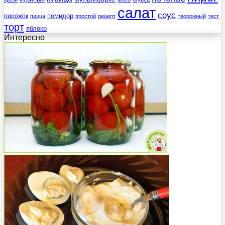
салат
соус
помидор
пирожок
пицца
простой
рецепт
творожный
тест
торт
яблоко
Интересно