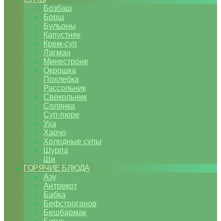
Бозбаш
Борщ
Бульоны
Капустняк
Крем-суп
Лагман
Минестроне
Окрошка
Похлебка
Рассольник
Свекольник
Солянка
Суп-пюре
Уха
Харчо
Холодные супы
Шурпа
Щи
ГОРЯЧИЕ БЛЮДА
Азу
Антрекот
Бабка
Бефстроганов
Бешбармак