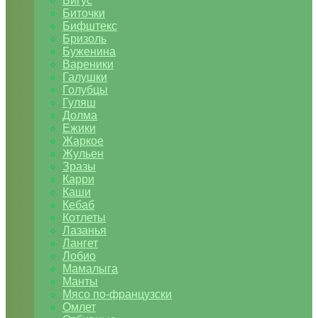
Бигус
Биточки
Бифштекс
Бризоль
Буженина
Вареники
Галушки
Голубцы
Гуляш
Долма
Ежики
Жаркое
Жульен
Зразы
Карри
Каши
Кебаб
Котлеты
Лазанья
Лангет
Лобио
Мамалыга
Манты
Мясо по-французски
Омлет