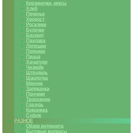
Корзиночки, кексы
Хлеб
Печенье
Хворост
Рогалики
Булочки
Бисквит
Пахлава
Лепешки
Пряники
Пицца
Хачапури
Чизкейк
Штрудель
Шарлотка
Манник
Запеканка
Пончики
Творожник
Глазурь
Коврижка
Суфле
РАЗНОЕ
Обзор интернета
Бытовые вопросы