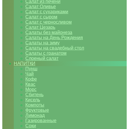
Салат из печени
Салат Оливье
Салат с сухариками
Салат с сыром
Салат с черносливом
Салат Цезарь
Салаты без майонеза
Салаты на День Рождения
Салаты на зиму
Салаты на свадебный стол
Салаты с гранатом
Слоеный салат
НАПИТКИ
Пунш
Чай
Кофе
Квас
Морс
Сбитень
Кисель
Компоты
Фруктовые
Лимонад
Газированные
Соки