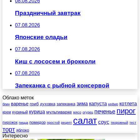
08.08.2026
Праздничный завтрак
07.08.2026
Японские оладьи
07.08.2026
Киш с лососем и брокколи
07.08.2026
Запеканка с рыбной консервой
Облако меток
зима
котлета
варенье
капуста
гриб
духовка
запеканка
блин
кефир
пирог
печенье
курица
мультиварке
куриный
крем
мясо
огурец
салат
соус
помидор
пирожок
пицца
простой
рецепт
творожный
тест
торт
яблоко
Интересно