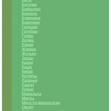
Бигус
Биточки
Бифштекс
Бризоль
Буженина
Вареники
Галушки
Голубцы
Гуляш
Долма
Ежики
Жаркое
Жульен
Зразы
Карри
Каши
Кебаб
Котлеты
Лазанья
Лангет
Лобио
Мамалыга
Манты
Мясо по-французски
Омлет