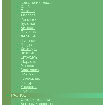
Корзиночки, кексы
Хлеб
Печенье
Хворост
Рогалики
Булочки
Бисквит
Пахлава
Лепешки
Пряники
Пицца
Хачапури
Чизкейк
Штрудель
Шарлотка
Манник
Запеканка
Пончики
Творожник
Глазурь
Коврижка
Суфле
РАЗНОЕ
Обзор интернета
Бытовые вопросы