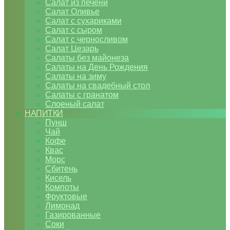
Салат из печени
Салат Оливье
Салат с сухариками
Салат с сыром
Салат с черносливом
Салат Цезарь
Салаты без майонеза
Салаты на День Рождения
Салаты на зиму
Салаты на свадебный стол
Салаты с гранатом
Слоеный салат
НАПИТКИ
Пунш
Чай
Кофе
Квас
Морс
Сбитень
Кисель
Компоты
Фруктовые
Лимонад
Газированные
Соки