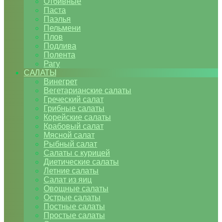
Отбивные
Паста
Паэлья
Пельмени
Плов
Подлива
Полента
Рагу
САЛАТЫ
Винегрет
Вегетарианские салаты
Греческий салат
Грибные салаты
Корейские салаты
Крабовый салат
Мясной салат
Рыбный салат
Салаты с курицей
Диетические салаты
Летние салаты
Салат из яиц
Овощные салаты
Острые салаты
Постные салаты
Простые салаты