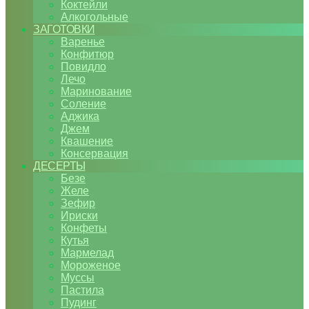
Коктейли
Алкогольные
ЗАГОТОВКИ
Варенье
Конфитюр
Повидло
Лечо
Маринование
Соление
Аджика
Джем
Квашение
Консервация
ДЕСЕРТЫ
Безе
Желе
Зефир
Ириски
Конфеты
Кутья
Мармелад
Мороженое
Муссы
Пастила
Пудинг