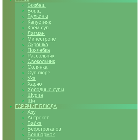
Бозбаш
Борщ
Бульоны
Капустняк
Крем-суп
Лагман
Минестроне
Окрошка
Похлебка
Рассольник
Свекольник
Солянка
Суп-пюре
Уха
Харчо
Холодные супы
Шурпа
Щи
ГОРЯЧИЕ БЛЮДА
Азу
Антрекот
Бабка
Бефстроганов
Бешбармак