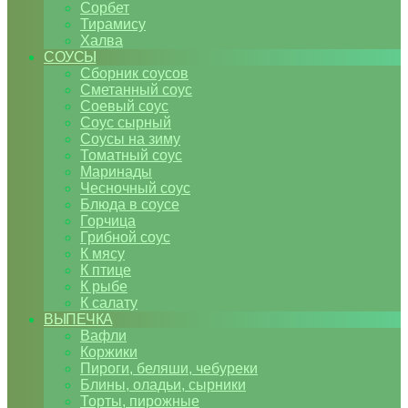
Сорбет
Тирамису
Халва
СОУСЫ
Сборник соусов
Сметанный соус
Соевый соус
Соус сырный
Соусы на зиму
Томатный соус
Маринады
Чесночный соус
Блюда в соусе
Горчица
Грибной соус
К мясу
К птице
К рыбе
К салату
ВЫПЕЧКА
Вафли
Коржики
Пироги, беляши, чебуреки
Блины, оладьи, сырники
Торты, пирожные